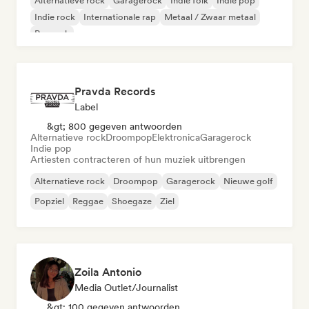
Alternatieve rock
Garagerock
Indie folk
Indie pop
Indie rock
Internationale rap
Metaal / Zwaar metaal
Poprock
Pravda Records
Label
&gt; 800 gegeven antwoorden
Alternatieve rock
Droompop
Elektronica
Garagerock
Indie pop
Artiesten contracteren of hun muziek uitbrengen
Alternatieve rock
Droompop
Garagerock
Nieuwe golf
Popziel
Reggae
Shoegaze
Ziel
Zoila Antonio
Media Outlet/Journalist
&gt; 100 gegeven antwoorden