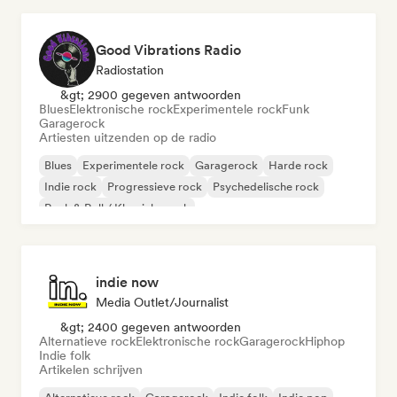
Good Vibrations Radio
Radiostation
&gt; 2900 gegeven antwoorden
Blues
Elektronische rock
Experimentele rock
Funk
Garagerock
Artiesten uitzenden op de radio
Blues
Experimentele rock
Garagerock
Harde rock
Indie rock
Progressieve rock
Psychedelische rock
Rock & Roll / Klassieke rock
indie now
Media Outlet/Journalist
&gt; 2400 gegeven antwoorden
Alternatieve rock
Elektronische rock
Garagerock
Hiphop
Indie folk
Artikelen schrijven