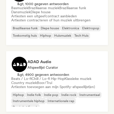
&gt; 1000 gegeven antwoorden
Basmuziek
Braziliaanse muziek
Braziliaanse funk
Dansmuziek
Diepe house
Artiesten een uitgeefcontract aanbieden
Artiesten contracteren of hun muziek uitbrengen
Braziliaanse funk
Diepe house
Elektronica
Elektropop
Toekomstig huis
Hiphop
Huismuziek
Tech Huis
ADAD Audio
Afspeellijst Curator
&gt; 4900 gegeven antwoorden
Beats / Lo-fi
Chill / Lo-fi Hip-Hop
Klassieke muziek
Country muziek
Boor/Trui
Artiesten toevoegen aan mijn Spotify-afspeellijst(en)
Hiphop
Indie folk
Indie pop
Indie rock
Instrumentaal
Instrumentale hiphop
Internationale rap
Rap in het Engels