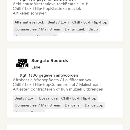
Acid house
Alternatieve rock
Beats / Lo-fi
Chill / Lo-fi Hip-Hop
Klassieke muziek
Artikelen schrijven
Alternatieve rock
Beats / Lo-fi
Chill / Lo-fi Hip-Hop
Commercieel / Mainstream
Dansmuziek
Disco
Droompop
Huismuziek
Sungate Records
Label
&gt; 1300 gegeven antwoorden
Afrobeat / Afropop
Beats / Lo-fi
Bossanova
Chill / Lo-fi Hip-Hop
Commercieel / Mainstream
Artiesten contracteren of hun muziek uitbrengen
Beats / Lo-fi
Bossanova
Chill / Lo-fi Hip-Hop
Commercieel / Mainstream
Dancehall
Dance pop
Hiphop
Popziel