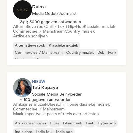
Dulaxi
Media Outlet/Journalist
&gt; 3000 gegeven antwoorden
Alternatieve rock
Chill / Lo-fi Hip-Hop
Klassieke muziek
Commercieel / Mainstream
Country muziek
Artikelen schrijven
Alternatieve rock
Klassieke muziek
Commercieel / Mainstream
Country muziek
Dub
Funk
Hardcore
Hiphop
NIEUW
Tati Kapaya
Sociale Media Beïnvloeder
< 100 gegeven antwoorden
Afrikaanse muziek
Blues
Chill House
Klassieke muziek
Commercieel / Mainstream
Maak impactvolle posts of reels over artiesten
Afrikaanse muziek
Blues
Filmmuziek
Funk
Hyperpop
Indie dans
Indie folk
Indie pop