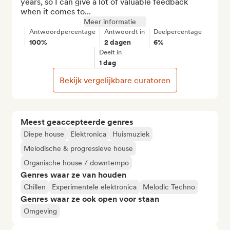
years, so I can give a lot of valuable feedback 
when it comes to...
Meer informatie
Antwoordpercentage
Antwoordt in
Deelpercentage
100%
2 dagen
6%
Deelt in
1 dag
Bekijk vergelijkbare curatoren
Meest geaccepteerde genres
Diepe house
Elektronica
Huismuziek
Melodische & progressieve house
Organische house / downtempo
Genres waar ze van houden
Chillen
Experimentele elektronica
Melodic Techno
Genres waar ze ook open voor staan
Omgeving