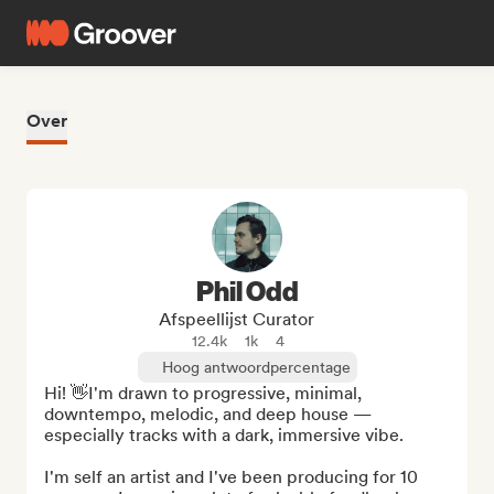
Over
Phil Odd
Afspeellijst Curator
12.4k
1k
4
Hoog antwoordpercentage
Hi! 👋I'm drawn to progressive, minimal, 
downtempo, melodic, and deep house — 
especially tracks with a dark, immersive vibe.

I'm self an artist and I've been producing for 10 