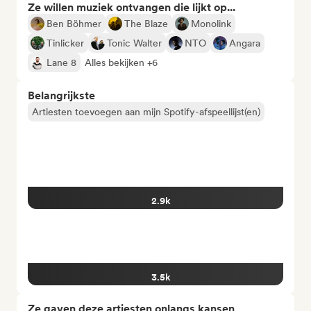
Ze willen muziek ontvangen die lijkt op...
Ben Böhmer
The Blaze
Monolink
Tinlicker
Tonic Walter
NTO
Angara
Lane 8
Alles bekijken +6
Belangrijkste
Artiesten toevoegen aan mijn Spotify-afspeellijst(en)
2.9k
3.5k
Ze gaven deze artiesten onlangs kansen