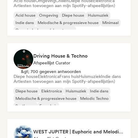
Acid house
Omgeving
Chillen
Diepe house
Elektronica
Artiesten toevoegen aan mijn Spotify-afspeellijst(en)
Acid house
Omgeving
Diepe house
Huismuziek
Indie dans
Melodische & progressieve house
Minimaal
Organische house / downtempo
Driving House & Techno
Afspeellijst Curator
&gt; 700 gegeven antwoorden
Diepe house
Elektronica
Frans huis
Huismuziek
Indie dans
Artiesten toevoegen aan mijn Spotify-afspeellijst(en)
Diepe house
Elektronica
Huismuziek
Indie dans
Melodische & progressieve house
Melodic Techno
Synthwave
Frans huis
WEST JUPITER | Euphoric and Melodic Techno | The Best Indie | Organic House