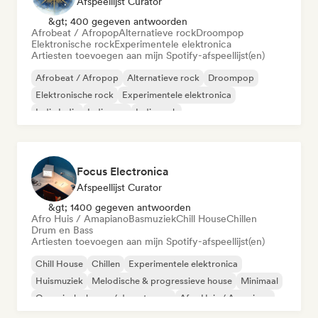
Afspeellijst Curator
&gt; 400 gegeven antwoorden
Afrobeat / Afropop
Alternatieve rock
Droompop
Elektronische rock
Experimentele elektronica
Artiesten toevoegen aan mijn Spotify-afspeellijst(en)
Afrobeat / Afropop
Alternatieve rock
Droompop
Elektronische rock
Experimentele elektronica
Indie India
Indie pop
Indie rock
Focus Electronica
Afspeellijst Curator
&gt; 1400 gegeven antwoorden
Afro Huis / Amapiano
Basmuziek
Chill House
Chillen
Drum en Bass
Artiesten toevoegen aan mijn Spotify-afspeellijst(en)
Chill House
Chillen
Experimentele elektronica
Huismuziek
Melodische & progressieve house
Minimaal
Organische house / downtempo
Afro Huis / Amapiano