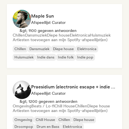
Maple Sun
Afspeellijst Curator
&gt; 1100 gegeven antwoorden
Chillen
Dansmuziek
Diepe house
Elektronica
Huismuziek
Artiesten toevoegen aan mijn Spotify-afspeellijst(en)
Chillen
Dansmuziek
Diepe house
Elektronica
Huismuziek
Indie dans
Indie folk
Indie pop
Praesidium (electronic escape + indie electronic + sad songs for doomers)
Afspeellijst Curator
&gt; 1200 gegeven antwoorden
Omgeving
Beats / Lo-fi
Chill House
Chillen
Diepe house
Artiesten toevoegen aan mijn Spotify-afspeellijst(en)
Omgeving
Chill House
Chillen
Diepe house
Droompop
Drum en Bass
Elektronica