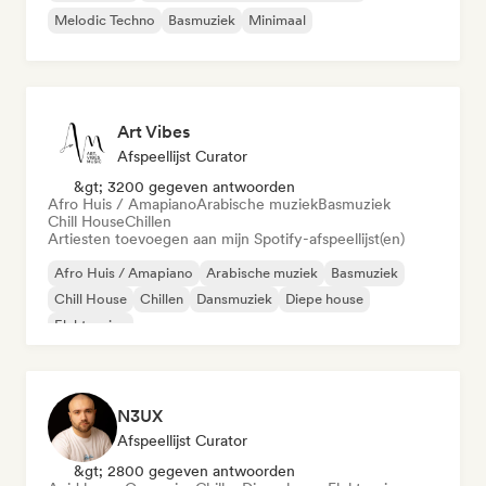
Melodic Techno
Basmuziek
Minimaal
Art Vibes
Afspeellijst Curator
&gt; 3200 gegeven antwoorden
Afro Huis / Amapiano
Arabische muziek
Basmuziek
Chill House
Chillen
Artiesten toevoegen aan mijn Spotify-afspeellijst(en)
Afro Huis / Amapiano
Arabische muziek
Basmuziek
Chill House
Chillen
Dansmuziek
Diepe house
Elektronica
N3UX
Afspeellijst Curator
&gt; 2800 gegeven antwoorden