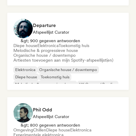
Departure
Afspeellijst Curator
&gt; 900 gegeven antwoorden
Diepe house
Elektronica
Toekomstig huis
Melodische & progressieve house
Organische house / downtempo
Artiesten toevoegen aan mijn Spotify-afspeellijst(en)
Elektronica
Organische house / downtempo
Diepe house
Toekomstig huis
Melodische & progressieve house
UK Garage / Bassline
Phil Odd
Afspeellijst Curator
&gt; 800 gegeven antwoorden
Omgeving
Chillen
Diepe house
Elektronica
Experimentele elektronica