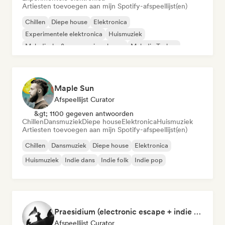
Artiesten toevoegen aan mijn Spotify-afspeellijst(en)
Chillen
Diepe house
Elektronica
Experimentele elektronica
Huismuziek
Melodische & progressieve house
Melodic Techno
Organische house / downtempo
Maple Sun
Afspeellijst Curator
&gt; 1100 gegeven antwoorden
Chillen
Dansmuziek
Diepe house
Elektronica
Huismuziek
Artiesten toevoegen aan mijn Spotify-afspeellijst(en)
Chillen
Dansmuziek
Diepe house
Elektronica
Huismuziek
Indie dans
Indie folk
Indie pop
Praesidium (electronic escape + indie electronic + sad songs for doomers)
Afspeellijst Curator