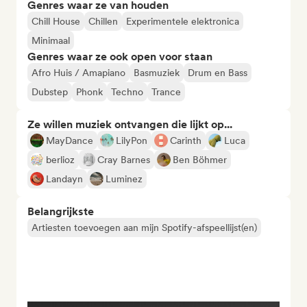
Genres waar ze van houden
Chill House
Chillen
Experimentele elektronica
Minimaal
Genres waar ze ook open voor staan
Afro Huis / Amapiano
Basmuziek
Drum en Bass
Dubstep
Phonk
Techno
Trance
Ze willen muziek ontvangen die lijkt op...
MayDance
LilyPon
Carinth
Luca
berlioz
Cray Barnes
Ben Böhmer
Landayn
Luminez
Belangrijkste
Artiesten toevoegen aan mijn Spotify-afspeellijst(en)