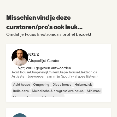
Misschien vind je deze
curatoren/pro's ook leuk...
Omdat je Focus Electronica's profiel bezoekt
N3UX
Afspeellijst Curator
&gt; 2800 gegeven antwoorden
Acid house
Omgeving
Chillen
Diepe house
Elektronica
Artiesten toevoegen aan mijn Spotify-afspeellijst(en)
Acid house
Omgeving
Diepe house
Huismuziek
Indie dans
Melodische & progressieve house
Minimaal
Organische house / downtempo