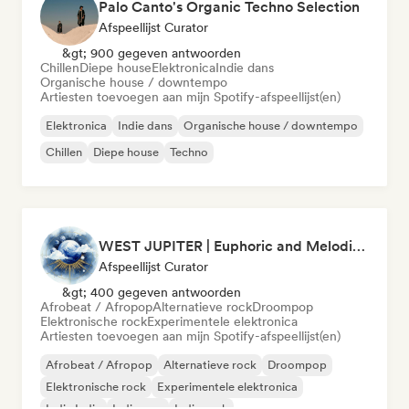
Palo Canto's Organic Techno Selection
Afspeellijst Curator
&gt; 900 gegeven antwoorden
Chillen
Diepe house
Elektronica
Indie dans
Organische house / downtempo
Artiesten toevoegen aan mijn Spotify-afspeellijst(en)
Elektronica
Indie dans
Organische house / downtempo
Chillen
Diepe house
Techno
WEST JUPITER | Euphoric and Melodic Techno | The Best Indie | Organic House
Afspeellijst Curator
&gt; 400 gegeven antwoorden
Afrobeat / Afropop
Alternatieve rock
Droompop
Elektronische rock
Experimentele elektronica
Artiesten toevoegen aan mijn Spotify-afspeellijst(en)
Afrobeat / Afropop
Alternatieve rock
Droompop
Elektronische rock
Experimentele elektronica
Indie India
Indie pop
Indie rock