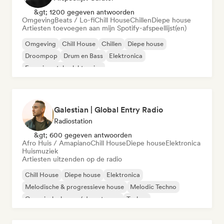
&gt; 1200 gegeven antwoorden
Omgeving
Beats / Lo-fi
Chill House
Chillen
Diepe house
Artiesten toevoegen aan mijn Spotify-afspeellijst(en)
Omgeving
Chill House
Chillen
Diepe house
Droompop
Drum en Bass
Elektronica
Experimentele elektronica
Galestian | Global Entry Radio
Radiostation
&gt; 600 gegeven antwoorden
Afro Huis / Amapiano
Chill House
Diepe house
Elektronica
Huismuziek
Artiesten uitzenden op de radio
Chill House
Diepe house
Elektronica
Melodische & progressieve house
Melodic Techno
Organische house / downtempo
Techno
Afro Huis / Amapiano