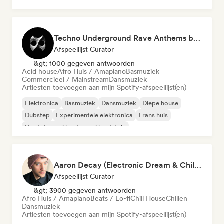
Diepe house
Techno Underground Rave Anthems by Orphium
Afspeellijst Curator
&gt; 1000 gegeven antwoorden
Acid house
Afro Huis / Amapiano
Basmuziek
Commercieel / Mainstream
Dansmuziek
Artiesten toevoegen aan mijn Spotify-afspeellijst(en)
Elektronica
Basmuziek
Dansmuziek
Diepe house
Dubstep
Experimentele elektronica
Frans huis
Hard dance / hardcore / hardstyle
Aaron Decay (Electronic Dream & Chill Electronic Dream playlists)
Afspeellijst Curator
&gt; 3900 gegeven antwoorden
Afro Huis / Amapiano
Beats / Lo-fi
Chill House
Chillen
Dansmuziek
Artiesten toevoegen aan mijn Spotify-afspeellijst(en)