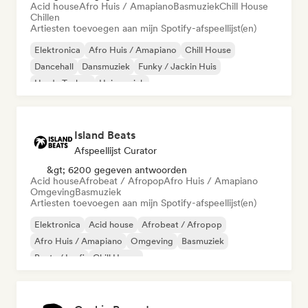
Acid house
Afro Huis / Amapiano
Basmuziek
Chill House
Chillen
Artiesten toevoegen aan mijn Spotify-afspeellijst(en)
Elektronica
Afro Huis / Amapiano
Chill House
Dancehall
Dansmuziek
Funky / Jackin Huis
Harde Techno
Huismuziek
Island Beats
Afspeellijst Curator
&gt; 6200 gegeven antwoorden
Acid house
Afrobeat / Afropop
Afro Huis / Amapiano
Omgeving
Basmuziek
Artiesten toevoegen aan mijn Spotify-afspeellijst(en)
Elektronica
Acid house
Afrobeat / Afropop
Afro Huis / Amapiano
Omgeving
Basmuziek
Beats / Lo-fi
Chill House