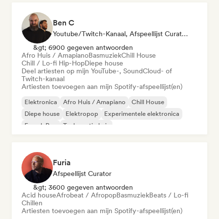
Ben C
Youtube/Twitch-Kanaal, Afspeellijst Curator
&gt; 6900 gegeven antwoorden
Afro Huis / Amapiano
Basmuziek
Chill House
Chill / Lo-fi Hip-Hop
Diepe house
Deel artiesten op mijn YouTube-, SoundCloud- of
Twitch-kanaal
Artiesten toevoegen aan mijn Spotify-afspeellijst(en)
Elektronica
Afro Huis / Amapiano
Chill House
Diepe house
Elektropop
Experimentele elektronica
French Pop
Toekomstig huis
Furia
Afspeellijst Curator
&gt; 3600 gegeven antwoorden
Acid house
Afrobeat / Afropop
Basmuziek
Beats / Lo-fi
Chillen
Artiesten toevoegen aan mijn Spotify-afspeellijst(en)