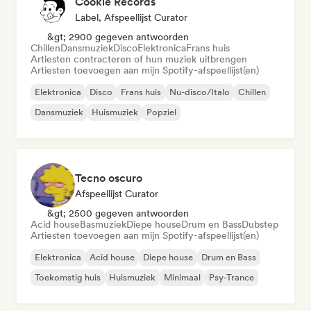
Cookie Records
Label, Afspeellijst Curator
&gt; 2900 gegeven antwoorden
Chillen
Dansmuziek
Disco
Elektronica
Frans huis
Artiesten contracteren of hun muziek uitbrengen
Artiesten toevoegen aan mijn Spotify-afspeellijst(en)
Elektronica
Disco
Frans huis
Nu-disco/Italo
Chillen
Dansmuziek
Huismuziek
Popziel
Tecno oscuro
Afspeellijst Curator
&gt; 2500 gegeven antwoorden
Acid house
Basmuziek
Diepe house
Drum en Bass
Dubstep
Artiesten toevoegen aan mijn Spotify-afspeellijst(en)
Elektronica
Acid house
Diepe house
Drum en Bass
Toekomstig huis
Huismuziek
Minimaal
Psy-Trance