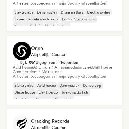
Artiesten toevoegen aan mijn Spotify-afspeellijst(en)
Elektronica
Dansmuziek
Drum en Bass
Electro swing
Experimentele elektronica
Funky / Jackin Huis
Toekomstig huis
Harde Techno
Orion
Afspeellijst Curator
&gt; 3900 gegeven antwoorden
Acid house
Afro Huis / Amapiano
Basmuziek
Chill House
Commercieel / Mainstream
Artiesten toevoegen aan mijn Spotify-afspeellijst(en)
Elektronica
Acid house
Dansmuziek
Dance pop
Diepe house
Elektropop
Toekomstig huis
Hard dance / hardcore / hardstyle
Cracking Records
Afspeellijst Curator