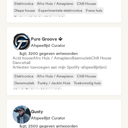
Elektronica
Afro Huis / Amapiano
Chill House
Diepe house
Experimentele elektronica
Frans huis
Toekomstig huis
Huismuziek
Pure Groove 🔱
Afspeellijst Curator
&gt; 3200 gegeven antwoorden
Acid house
Afro Huis / Amapiano
Basmuziek
Chill House
Dancehall
Artiesten toevoegen aan mijn Spotify-afspeellijst(en)
Elektronica
Afro Huis / Amapiano
Chill House
Dansmuziek
Funky / Jackin Huis
Toekomstig huis
Harde Techno
Huismuziek
Gusty
Afspeellijst Curator
&gt; 2500 gegeven antwoorden