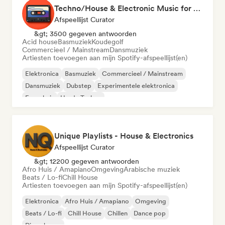
Techno/House & Electronic Music for Svea Playlists
Afspeellijst Curator
&gt; 3500 gegeven antwoorden
Acid house
Basmuziek
Koudegolf
Commercieel / Mainstream
Dansmuziek
Artiesten toevoegen aan mijn Spotify-afspeellijst(en)
Elektronica
Basmuziek
Commercieel / Mainstream
Dansmuziek
Dubstep
Experimentele elektronica
Frans huis
Harde Techno
Unique Playlists - House & Electronics
Afspeellijst Curator
&gt; 12200 gegeven antwoorden
Afro Huis / Amapiano
Omgeving
Arabische muziek
Beats / Lo-fi
Chill House
Artiesten toevoegen aan mijn Spotify-afspeellijst(en)
Elektronica
Afro Huis / Amapiano
Omgeving
Beats / Lo-fi
Chill House
Chillen
Dance pop