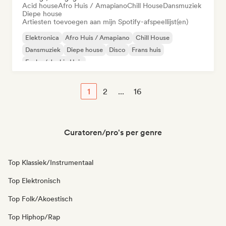
Acid house
Afro Huis / Amapiano
Chill House
Dansmuziek
Diepe house
Artiesten toevoegen aan mijn Spotify-afspeellijst(en)
Elektronica
Afro Huis / Amapiano
Chill House
Dansmuziek
Diepe house
Disco
Frans huis
Funky / Jackin Huis
1
2
...
16
Curatoren/pro's per genre
Top Klassiek/Instrumentaal
Top Elektronisch
Top Folk/Akoestisch
Top Hiphop/Rap