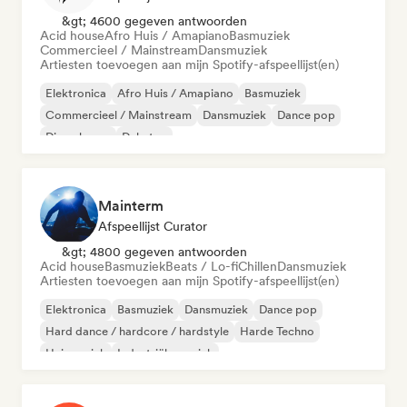
&gt; 4600 gegeven antwoorden
Acid house
Afro Huis / Amapiano
Basmuziek
Commercieel / Mainstream
Dansmuziek
Artiesten toevoegen aan mijn Spotify-afspeellijst(en)
Elektronica
Afro Huis / Amapiano
Basmuziek
Commercieel / Mainstream
Dansmuziek
Dance pop
Diepe house
Dubstep
Mainterm
Afspeellijst Curator
&gt; 4800 gegeven antwoorden
Acid house
Basmuziek
Beats / Lo-fi
Chillen
Dansmuziek
Artiesten toevoegen aan mijn Spotify-afspeellijst(en)
Elektronica
Basmuziek
Dansmuziek
Dance pop
Hard dance / hardcore / hardstyle
Harde Techno
Huismuziek
Industriële muziek