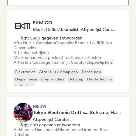
EKM.CO
Media Outlet/Journalist, Afspeellijst Curator
&gt; 5500 gegeven antwoorden
Afro Huis / Amapiano
Omgeving
Beats / Lo-fi
Chillen
Dansmuziek
Artikelen schrijven
Maak impactvolle posts of reels over artiesten
Artiesten toevoegen aan mijn Spotify-afspeellijst(en)
Elektronica
Afro Huis / Amapiano
Dance pop
Diepe house
Drum en Bass
Dubstep
Harde Techno
Indie dans
NIEUW
Tokyo Electronic Drift 🏎️ Schranz, Hard Techno & Anime EDM
Afspeellijst Curator
&gt; 200 gegeven antwoorden
Acid house
Dansmuziek
Diepe house
Drum en Bass
Dubstep