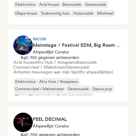
Elektronica
Acid house
Basmuziek
Dansmuziek
Diepe house
Toekomstig huis
Huismuziek
Minimaal
NIEUW
Mainstage ⚡ Festival EDM, Big Room & House Anthems
Afspeellijst Curator
&gt; 100 gegeven antwoorden
Acid house
Afro Huis / Amapiano
Basmuziek
Commercieel / Mainstream
Dansmuziek
Artiesten toevoegen aan mijn Spotify-afspeellijst(en)
Elektronica
Afro Huis / Amapiano
Commercieel / Mainstream
Dansmuziek
Dance pop
Disco
Electro swing
Funky / Jackin Huis
FEEL DECIMAL
Afspeellijst Curator
&gt; 700 gegeven antwoorden