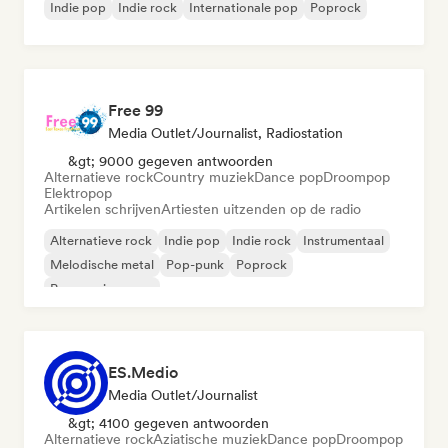
Indie pop
Indie rock
Internationale pop
Poprock
Free 99
Media Outlet/Journalist, Radiostation
&gt; 9000 gegeven antwoorden
Alternatieve rock
Country muziek
Dance pop
Droompop
Elektropop
Artikelen schrijven
Artiesten uitzenden op de radio
Alternatieve rock
Indie pop
Indie rock
Instrumentaal
Melodische metal
Pop-punk
Poprock
Progressieve pop
ES.Medio
Media Outlet/Journalist
&gt; 4100 gegeven antwoorden
Alternatieve rock
Aziatische muziek
Dance pop
Droompop