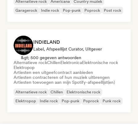
Alternatieve rock
Americana
Country muziek
Garagerock
Indie rock
Pop-punk
Poprock
Post rock
INDIELAND
Label, Afspeellijst Curator, Uitgever
&gt; 500 gegeven antwoorden
Alternatieve rock
Chillen
Elektronica
Elektronische rock
Elektropop
Artiesten een uitgeefcontract aanbieden
Artiesten contracteren of hun muziek uitbrengen
Artiesten toevoegen aan mijn Spotify-afspeellijst(en)
Alternatieve rock
Chillen
Elektronische rock
Elektropop
Indie rock
Pop-punk
Poprock
Punk rock