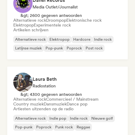
Danel Records
Media Outlet/Journalist
&gt; 2600 gegeven antwoorden
Alternatieve rock
Droompop
Elektronische rock
Elektropop
Experimentele rock
Artikelen schrijven
Alternatieve rock
Elektropop
Hardcore
Indie rock
Latijnse muziek
Pop-punk
Poprock
Post rock
Laura Beth
Radiostation
&gt; 4300 gegeven antwoorden
Alternatieve rock
Commercieel / Mainstream
Country muziek
Dansmuziek
Dance pop
Artiesten uitzenden op de radio
Alternatieve rock
Indie pop
Indie rock
Nieuwe golf
Pop-punk
Poprock
Punk rock
Reggae