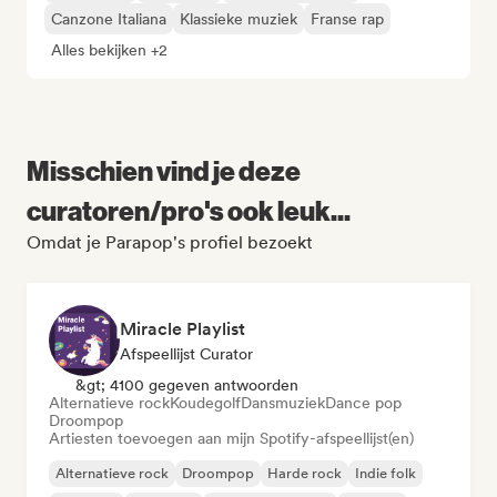
Canzone Italiana
Klassieke muziek
Franse rap
Alles bekijken +2
Misschien vind je deze
curatoren/pro's ook leuk...
Omdat je Parapop's profiel bezoekt
Miracle Playlist
Afspeellijst Curator
&gt; 4100 gegeven antwoorden
Alternatieve rock
Koudegolf
Dansmuziek
Dance pop
Droompop
Artiesten toevoegen aan mijn Spotify-afspeellijst(en)
Alternatieve rock
Droompop
Harde rock
Indie folk