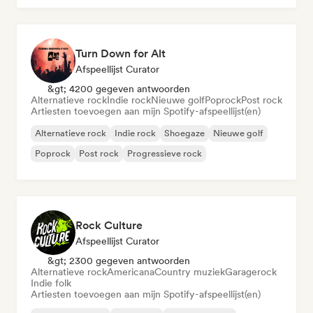
Turn Down for Alt
Afspeellijst Curator
&gt; 4200 gegeven antwoorden
Alternatieve rock
Indie rock
Nieuwe golf
Poprock
Post rock
Artiesten toevoegen aan mijn Spotify-afspeellijst(en)
Alternatieve rock
Indie rock
Shoegaze
Nieuwe golf
Poprock
Post rock
Progressieve rock
Rock Culture
Afspeellijst Curator
&gt; 2300 gegeven antwoorden
Alternatieve rock
Americana
Country muziek
Garagerock
Indie folk
Artiesten toevoegen aan mijn Spotify-afspeellijst(en)