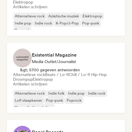
Elektropop
Artikelen schrijven
Alternatieve rock
Aziatische muziek
Elektropop
Indie pop
Indie rock
K-Pop/J-Pop
Pop-punk
Poprock
Existential Magazine
Media Outlet/Journalist
&gt; 5700 gegeven antwoorden
Alternatieve rock
Beats / Lo-fi
Chill / Lo-fi Hip-Hop
Droompop
Elektropop
Artikelen schrijven
Alternatieve rock
Indie folk
Indie pop
Indie rock
Lofi slaapkamer
Pop-punk
Poprock
Singer-liedjesschrijver