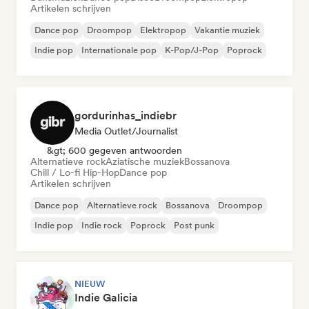
Artikelen schrijven
Dance pop
Droompop
Elektropop
Vakantie muziek
Indie pop
Internationale pop
K-Pop/J-Pop
Poprock
gordurinhas_indiebr
Media Outlet/Journalist
&gt; 600 gegeven antwoorden
Alternatieve rock
Aziatische muziek
Bossanova
Chill / Lo-fi Hip-Hop
Dance pop
Artikelen schrijven
Dance pop
Alternatieve rock
Bossanova
Droompop
Indie pop
Indie rock
Poprock
Post punk
NIEUW
Indie Galicia