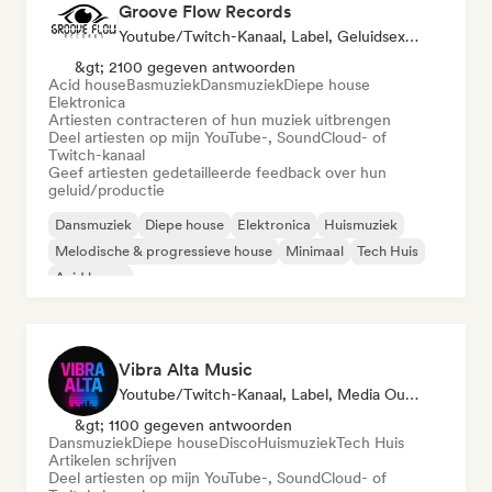
Groove Flow Records
Youtube/Twitch-Kanaal, Label, Geluidsexpert
&gt; 2100 gegeven antwoorden
Acid house
Basmuziek
Dansmuziek
Diepe house
Elektronica
Artiesten contracteren of hun muziek uitbrengen
Deel artiesten op mijn YouTube-, SoundCloud- of
Twitch-kanaal
Geef artiesten gedetailleerde feedback over hun
geluid/productie
Dansmuziek
Diepe house
Elektronica
Huismuziek
Melodische & progressieve house
Minimaal
Tech Huis
Acid house
Vibra Alta Music
Youtube/Twitch-Kanaal, Label, Media Outlet/Journalist, Uitgever, Geluidsexpert
&gt; 1100 gegeven antwoorden
Dansmuziek
Diepe house
Disco
Huismuziek
Tech Huis
Artikelen schrijven
Deel artiesten op mijn YouTube-, SoundCloud- of