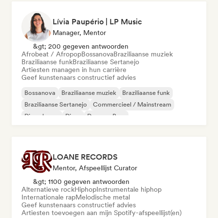
Lívia Paupério | LP Music
Manager, Mentor
&gt; 200 gegeven antwoorden
Afrobeat / Afropop
Bossanova
Braziliaanse muziek
Braziliaanse funk
Braziliaanse Sertanejo
Artiesten managen in hun carrière
Geef kunstenaars constructief advies
Bossanova
Braziliaanse muziek
Braziliaanse funk
Braziliaanse Sertanejo
Commercieel / Mainstream
Diepe house
Disco
Drum en Bass
LOANE RECORDS
Mentor, Afspeellijst Curator
&gt; 1100 gegeven antwoorden
Alternatieve rock
Hiphop
Instrumentale hiphop
Internationale rap
Melodische metal
Geef kunstenaars constructief advies
Artiesten toevoegen aan mijn Spotify-afspeellijst(en)