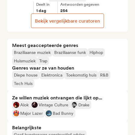
Deelt in
Antwoorden gegeven
1 dag
254
Bekijk vergelijkbare curatoren
Meest geaccepteerde genres
Braziliaanse muziek
Braziliaanse funk
Hiphop
Huismuziek
Trap
Genres waar ze van houden
Diepe house
Elektronica
Toekomstig huis
R&B
Tech Huis
Ze willen muziek ontvangen die lijkt op...
Alok
Vintage Culture
Drake
Major Lazer
Bad Bunny
Belangrijkste
Geef kunstenaars constructief advies