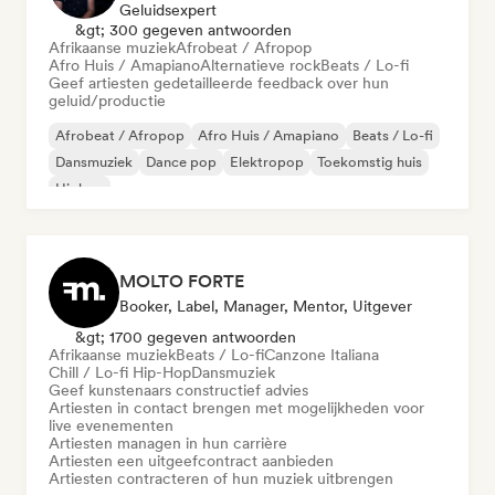
Geluidsexpert
&gt; 300 gegeven antwoorden
Afrikaanse muziek
Afrobeat / Afropop
Afro Huis / Amapiano
Alternatieve rock
Beats / Lo-fi
Geef artiesten gedetailleerde feedback over hun
geluid/productie
Afrobeat / Afropop
Afro Huis / Amapiano
Beats / Lo-fi
Dansmuziek
Dance pop
Elektropop
Toekomstig huis
Hiphop
MOLTO FORTE
Booker, Label, Manager, Mentor, Uitgever
&gt; 1700 gegeven antwoorden
Afrikaanse muziek
Beats / Lo-fi
Canzone Italiana
Chill / Lo-fi Hip-Hop
Dansmuziek
Geef kunstenaars constructief advies
Artiesten in contact brengen met mogelijkheden voor
live evenementen
Artiesten managen in hun carrière
Artiesten een uitgeefcontract aanbieden
Artiesten contracteren of hun muziek uitbrengen