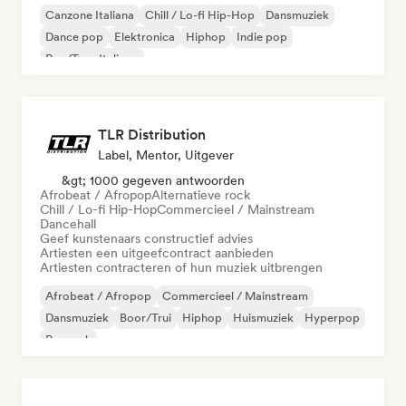
Canzone Italiana
Chill / Lo-fi Hip-Hop
Dansmuziek
Dance pop
Elektronica
Hiphop
Indie pop
Rap/Trap Italiano
TLR Distribution
Label, Mentor, Uitgever
&gt; 1000 gegeven antwoorden
Afrobeat / Afropop
Alternatieve rock
Chill / Lo-fi Hip-Hop
Commercieel / Mainstream
Dancehall
Geef kunstenaars constructief advies
Artiesten een uitgeefcontract aanbieden
Artiesten contracteren of hun muziek uitbrengen
Afrobeat / Afropop
Commercieel / Mainstream
Dansmuziek
Boor/Trui
Hiphop
Huismuziek
Hyperpop
Poprock