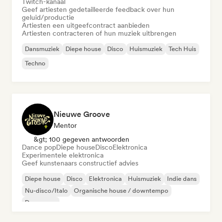
Twitch-kanaal
Geef artiesten gedetailleerde feedback over hun
geluid/productie
Artiesten een uitgeefcontract aanbieden
Artiesten contracteren of hun muziek uitbrengen
Dansmuziek
Diepe house
Disco
Huismuziek
Tech Huis
Techno
Nieuwe Groove
Mentor
&gt; 100 gegeven antwoorden
Dance pop
Diepe house
Disco
Elektronica
Experimentele elektronica
Geef kunstenaars constructief advies
Diepe house
Disco
Elektronica
Huismuziek
Indie dans
Nu-disco/Italo
Organische house / downtempo
Dance pop