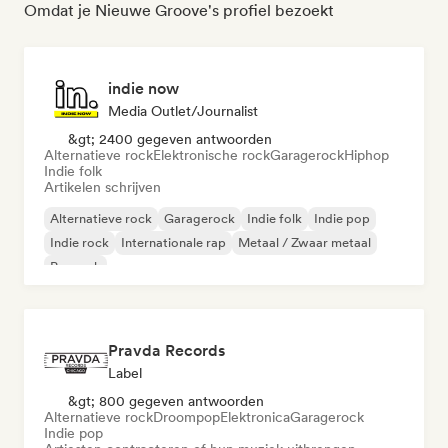
Omdat je Nieuwe Groove's profiel bezoekt
indie now
Media Outlet/Journalist
&gt; 2400 gegeven antwoorden
Alternatieve rock
Elektronische rock
Garagerock
Hiphop
Indie folk
Artikelen schrijven
Alternatieve rock
Garagerock
Indie folk
Indie pop
Indie rock
Internationale rap
Metaal / Zwaar metaal
Poprock
Pravda Records
Label
&gt; 800 gegeven antwoorden
Alternatieve rock
Droompop
Elektronica
Garagerock
Indie pop