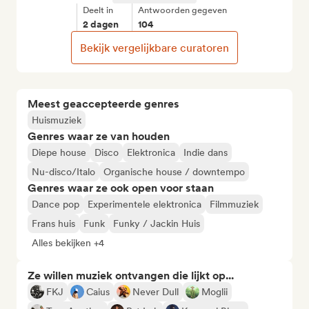
Deelt in
Antwoorden gegeven
2 dagen
104
Bekijk vergelijkbare curatoren
Meest geaccepteerde genres
Huismuziek
Genres waar ze van houden
Diepe house
Disco
Elektronica
Indie dans
Nu-disco/Italo
Organische house / downtempo
Genres waar ze ook open voor staan
Dance pop
Experimentele elektronica
Filmmuziek
Frans huis
Funk
Funky / Jackin Huis
Alles bekijken +4
Ze willen muziek ontvangen die lijkt op...
FKJ
Caius
Never Dull
Moglii