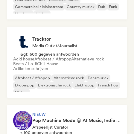
Commercieel / Mainstream
Country muziek
Dub
Funk
Hardcore
Hiphop
Tracktor
Media Outlet/Journalist
&gt; 600 gegeven antwoorden
Acid house
Afrobeat / Afropop
Alternatieve rock
Beats / Lo-fi
Chill House
Artikelen schrijven
Afrobeat / Afropop
Alternatieve rock
Dansmuziek
Droompop
Elektronische rock
Elektropop
French Pop
Hiphop
NIEUW
Pop Machine Mode 🤖 AI Music, Indie Pop & Dream Pop
Afspeellijst Curator
< 100 gegeven antwoorden