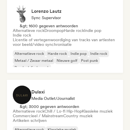
Lorenzo Lautz
Sync Supervisor
&gt; 1600 gegeven antwoorden
Alternatieve rock
Droompop
Harde rock
Indie pop
Indie rock
Licentie of vertegenwoordiging van tracks van artiesten
voor beeld/video synchronisatie
Alternatieve rock
Harde rock
Indie pop
Indie rock
Metaal / Zwaar metaal
Nieuwe golf
Post punk
Psychedelische rock
Dulaxi
Media Outlet/Journalist
&gt; 3000 gegeven antwoorden
Alternatieve rock
Chill / Lo-fi Hip-Hop
Klassieke muziek
Commercieel / Mainstream
Country muziek
Artikelen schrijven
Alternatieve rock
Klassieke muziek