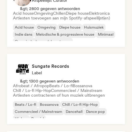
Afspeellijst Curator
&gt; 2800 gegeven antwoorden
Acid house
Omgeving
Chillen
Diepe house
Elektronica
Artiesten toevoegen aan mijn Spotify-afspeellijst(en)
Acid house
Omgeving
Diepe house
Huismuziek
Indie dans
Melodische & progressieve house
Minimaal
Organische house / downtempo
Sungate Records
Label
&gt; 1300 gegeven antwoorden
Afrobeat / Afropop
Beats / Lo-fi
Bossanova
Chill / Lo-fi Hip-Hop
Commercieel / Mainstream
Artiesten contracteren of hun muziek uitbrengen
Beats / Lo-fi
Bossanova
Chill / Lo-fi Hip-Hop
Commercieel / Mainstream
Dancehall
Dance pop
Hiphop
Popziel