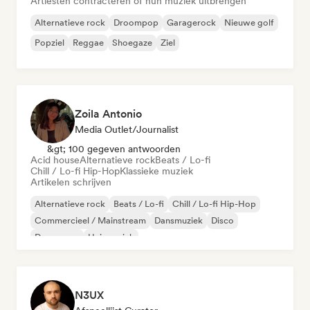
Artiesten contracteren of hun muziek uitbrengen
Alternatieve rock
Droompop
Garagerock
Nieuwe golf
Popziel
Reggae
Shoegaze
Ziel
Zoila Antonio
Media Outlet/Journalist
&gt; 100 gegeven antwoorden
Acid house
Alternatieve rock
Beats / Lo-fi
Chill / Lo-fi Hip-Hop
Klassieke muziek
Artikelen schrijven
Alternatieve rock
Beats / Lo-fi
Chill / Lo-fi Hip-Hop
Commercieel / Mainstream
Dansmuziek
Disco
Droompop
Huismuziek
N3UX