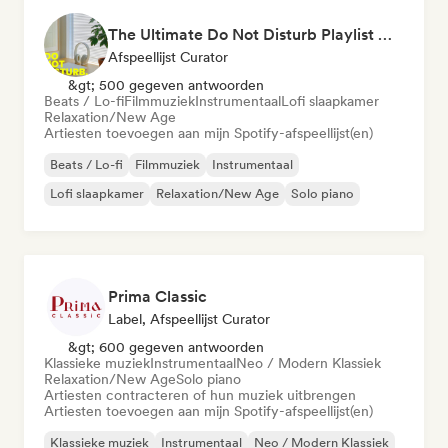
The Ultimate Do Not Disturb Playlist 🔕 Neo-Classical & Ambient Piano
Afspeellijst Curator
&gt; 500 gegeven antwoorden
Beats / Lo-fi
Filmmuziek
Instrumentaal
Lofi slaapkamer
Relaxation/New Age
Artiesten toevoegen aan mijn Spotify-afspeellijst(en)
Beats / Lo-fi
Filmmuziek
Instrumentaal
Lofi slaapkamer
Relaxation/New Age
Solo piano
Prima Classic
Label, Afspeellijst Curator
&gt; 600 gegeven antwoorden
Klassieke muziek
Instrumentaal
Neo / Modern Klassiek
Relaxation/New Age
Solo piano
Artiesten contracteren of hun muziek uitbrengen
Artiesten toevoegen aan mijn Spotify-afspeellijst(en)
Klassieke muziek
Instrumentaal
Neo / Modern Klassiek