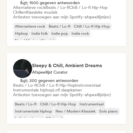
&gt; 1500 gegeven antwoorden
Alternatieve rock
Beats / Lo-fi
Chill / Lo-fi Hip-Hop
Chillen
Klassieke muziek
Artiesten toevoegen aan mijn Spotify-afspeellijst(en)
Alternatieve rock
Beats / Lo-fi
Chill / Lo-fi Hip-Hop
Hiphop
Indie folk
Indie pop
Indie rock
Neo / Modern Klassiek
Sleepy & Chill, Ambient Dreams
Afspeellijst Curator
&gt; 200 gegeven antwoorden
Beats / Lo-fi
Chill / Lo-fi Hip-Hop
Instrumentaal
Instrumentale hiphop
Lofi slaapkamer
Artiesten toevoegen aan mijn Spotify-afspeellijst(en)
Beats / Lo-fi
Chill / Lo-fi Hip-Hop
Instrumentaal
Instrumentale hiphop
Neo / Modern Klassiek
Solo piano
Lofi slaapkamer
Minimaal