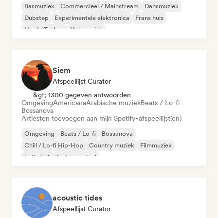
Basmuziek
Commercieel / Mainstream
Dansmuziek
Dubstep
Experimentele elektronica
Frans huis
Harde Techno
Huismuziek
Siem
Afspeellijst Curator
&gt; 1300 gegeven antwoorden
Omgeving
Americana
Arabische muziek
Beats / Lo-fi
Bossanova
Artiesten toevoegen aan mijn Spotify-afspeellijst(en)
Omgeving
Beats / Lo-fi
Bossanova
Chill / Lo-fi Hip-Hop
Country muziek
Filmmuziek
Indie folk
Instrumentaal
acoustic tides
Afspeellijst Curator