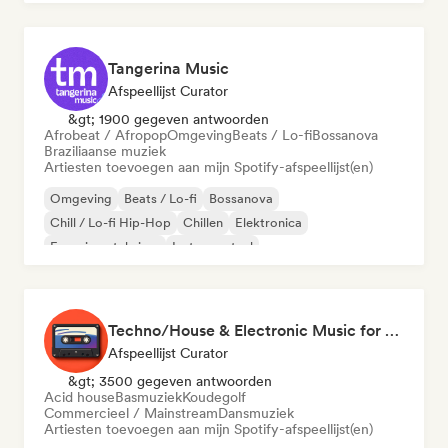
Tangerina Music
Afspeellijst Curator
&gt; 1900 gegeven antwoorden
Afrobeat / Afropop
Omgeving
Beats / Lo-fi
Bossanova
Braziliaanse muziek
Artiesten toevoegen aan mijn Spotify-afspeellijst(en)
Omgeving
Beats / Lo-fi
Bossanova
Chill / Lo-fi Hip-Hop
Chillen
Elektronica
Experimentele jazz
Instrumentaal
Techno/House & Electronic Music for Svea Playlists
Afspeellijst Curator
&gt; 3500 gegeven antwoorden
Acid house
Basmuziek
Koudegolf
Commercieel / Mainstream
Dansmuziek
Artiesten toevoegen aan mijn Spotify-afspeellijst(en)