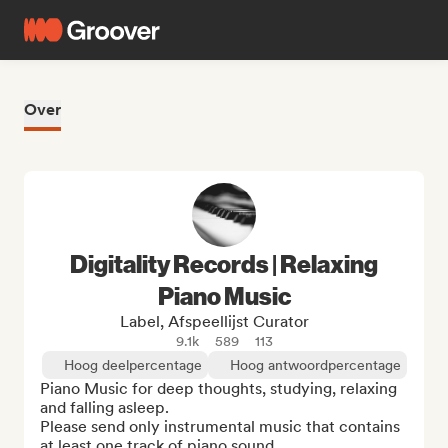
Over
Digitality Records | Relaxing
Piano Music
Label, Afspeellijst Curator
9.1k
589
113
Hoog deelpercentage
Hoog antwoordpercentage
Piano Music for deep thoughts, studying, relaxing 
and falling asleep.

Please send only instrumental music that contains 
at least one track of piano sound.
