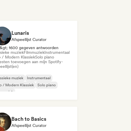
Lunaris
Afspeellijst Curator
&gt; 1600 gegeven antwoorden
ssieke muziek
Filmmuziek
Instrumentaal
 / Modern Klassiek
Solo piano
iesten toevoegen aan mijn Spotify-
eellijst(en)
ssieke muziek
Instrumentaal
 / Modern Klassiek
Solo piano
lmmuziek
Bach to Basics
Afspeellijst Curator