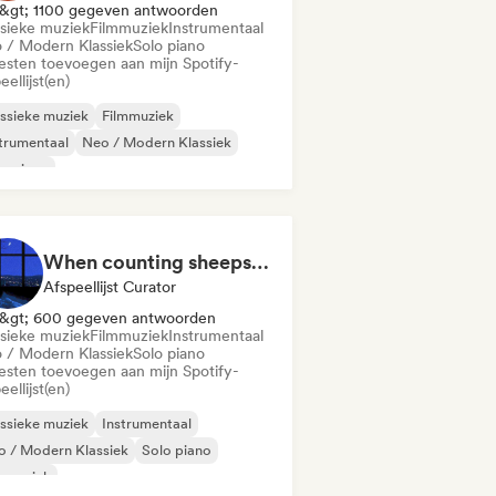
&gt; 1100 gegeven antwoorden
ssieke muziek
Filmmuziek
Instrumentaal
 / Modern Klassiek
Solo piano
iesten toevoegen aan mijn Spotify-
eellijst(en)
ssieke muziek
Filmmuziek
trumentaal
Neo / Modern Klassiek
o piano
When counting sheeps fails you
Afspeellijst Curator
&gt; 600 gegeven antwoorden
ssieke muziek
Filmmuziek
Instrumentaal
 / Modern Klassiek
Solo piano
iesten toevoegen aan mijn Spotify-
eellijst(en)
ssieke muziek
Instrumentaal
 / Modern Klassiek
Solo piano
lmmuziek