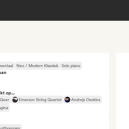
mentaal
Neo / Modern Klassiek
Solo piano
aan
kt op...
-Quer
Emerson String Quartet
Andrejs Osokins
agina
 uitbrengen