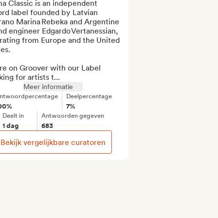
a Classic is an independent 
rd label founded by Latvian 
rano Marina Rebeka and Argentine 
d engineer Edgardo Vertanessian, 
rating from Europe and the United 
es. 

re on Groover with our Label 
king for artists t...
Meer informatie
ntwoordpercentage
Deelpercentage
00%
7%
Deelt in
Antwoorden gegeven
1 dag
683
Bekijk vergelijkbare curatoren