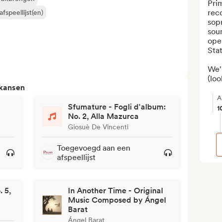
Prim
reco
fspeellijst(en)
sop
soun
ope
Stat
We'
(loo
 kansen
A
Sfumature - Fogli d'album:
1
No. 2, Alla Mazurca
Giosuè De Vincenti
Toegevoegd aan een
afspeellijst
 5,
In Another Time - Original
Music Composed by Ángel
Barat
Ángel Barat