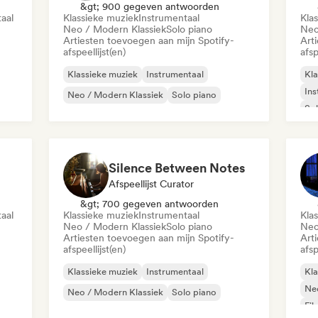
&gt; 900 gegeven antwoorden
aal
Klassieke muziek
Instrumentaal
Kla
Neo / Modern Klassiek
Solo piano
Neo
Artiesten toevoegen aan mijn Spotify-
Art
afspeellijst(en)
afsp
Klassieke muziek
Instrumentaal
Kla
Ins
Neo / Modern Klassiek
Solo piano
Sol
Silence Between Notes
Afspeellijst Curator
&gt; 700 gegeven antwoorden
aal
Klassieke muziek
Instrumentaal
Kla
Neo / Modern Klassiek
Solo piano
Neo
Artiesten toevoegen aan mijn Spotify-
Art
afspeellijst(en)
afsp
Klassieke muziek
Instrumentaal
Kla
Neo
Neo / Modern Klassiek
Solo piano
Fi