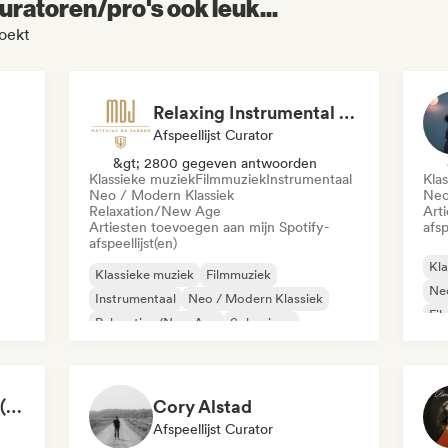
uratoren/pro's ook leuk...
zoekt
Relaxing Instrumental (MDJ Matthias De Jaeger)
Afspeellijst Curator
&gt; 2800 gegeven antwoorden
Klassieke muziek
Filmmuziek
Instrumentaal
Kla
Neo / Modern Klassiek
Neo
Relaxation/New Age
Art
Artiesten toevoegen aan mijn Spotify-
afsp
afspeellijst(en)
Kla
Klassieke muziek
Filmmuziek
Neo
Instrumentaal
Neo / Modern Klassiek
Fi
Relaxation/New Age
Solo piano
Piano Music to Focus (by Andreas Wolff)
Cory Alstad
Afspeellijst Curator