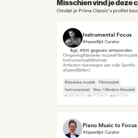
Misschien vind je deze c
Omdat je Prima Classic's profiel be
Instrumental Focus
Afspeellijst Curator
&gt; 4100 gegeven antwoorden
Omgeving
Klassieke muziek
Filmmuziek
Instrumentaal
Minimaal
Artiesten toevoegen aan mijn Spotify-
afspeellijst(en)
Klassieke muziek
Filmmuziek
Instrumentaal
Neo / Modern Klassiek
Solo piano
Omgeving
Minimaal
Afspeellijst Curator