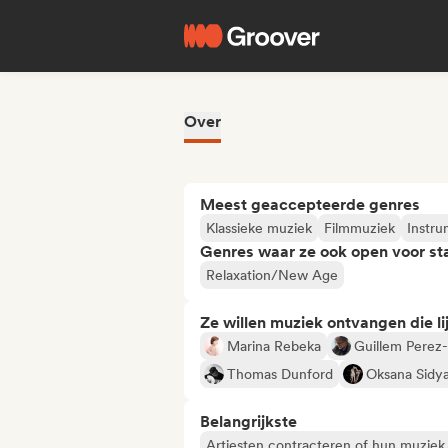
Over
Meest geaccepteerde genres
Klassieke muziek
Filmmuziek
Instru
Genres waar ze ook open voor st
Relaxation/New Age
Ze willen muziek ontvangen die lij
Marina Rebeka
Guillem Perez
Thomas Dunford
Oksana Sidy
Belangrijkste
Artiesten contracteren of hun muziek