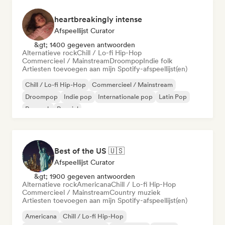
heartbreakingly intense
Afspeellijst Curator
&gt; 1400 gegeven antwoorden
Alternatieve rock
Chill / Lo-fi Hip-Hop
Commercieel / Mainstream
Droompop
Indie folk
Artiesten toevoegen aan mijn Spotify-afspeellijst(en)
Chill / Lo-fi Hip-Hop
Commercieel / Mainstream
Droompop
Indie pop
Internationale pop
Latin Pop
Poprock
Popziel
Best of the US 🇺🇸
Afspeellijst Curator
&gt; 1900 gegeven antwoorden
Alternatieve rock
Americana
Chill / Lo-fi Hip-Hop
Commercieel / Mainstream
Country muziek
Artiesten toevoegen aan mijn Spotify-afspeellijst(en)
Americana
Chill / Lo-fi Hip-Hop