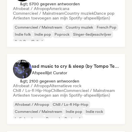
&gt; 5700 gegeven antwoorden
Afrobeat / Afropop
Americana
Commercieel / Mainstream
Country muziek
Dance pop
Artiesten toevoegen aan mijn Spotify-afspeellijst(en)
Commercieel / Mainstream
Country muziek
French Pop
Indie folk
Indie pop
Poprock
Singer-liedjesschrijver
Soft Pop/Ballad
sad music to cry & sleep (by Tompo Team)
Afspeellijst Curator
&gt; 2100 gegeven antwoorden
Afrobeat / Afropop
Alternatieve rock
Chill / Lo-fi Hip-Hop
Chillen
Commercieel / Mainstream
Artiesten toevoegen aan mijn Spotify-afspeellijst(en)
Afrobeat / Afropop
Chill / Lo-fi Hip-Hop
Commercieel / Mainstream
Indie pop
Indie rock
Lofi slaapkamer
Poprock
Post rock