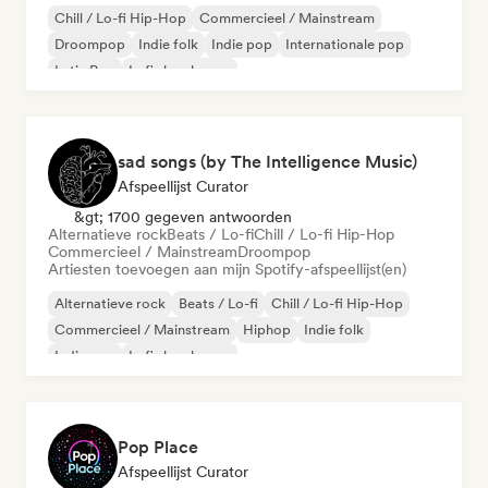
Chill / Lo-fi Hip-Hop
Commercieel / Mainstream
Droompop
Indie folk
Indie pop
Internationale pop
Latin Pop
Lofi slaapkamer
sad songs (by The Intelligence Music)
Afspeellijst Curator
&gt; 1700 gegeven antwoorden
Alternatieve rock
Beats / Lo-fi
Chill / Lo-fi Hip-Hop
Commercieel / Mainstream
Droompop
Artiesten toevoegen aan mijn Spotify-afspeellijst(en)
Alternatieve rock
Beats / Lo-fi
Chill / Lo-fi Hip-Hop
Commercieel / Mainstream
Hiphop
Indie folk
Indie pop
Lofi slaapkamer
Pop Place
Afspeellijst Curator