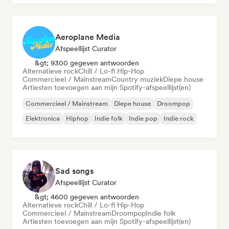
Aeroplane Media
Afspeellijst Curator
&gt; 9300 gegeven antwoorden
Alternatieve rock
Chill / Lo-fi Hip-Hop
Commercieel / Mainstream
Country muziek
Diepe house
Artiesten toevoegen aan mijn Spotify-afspeellijst(en)
Commercieel / Mainstream
Diepe house
Droompop
Elektronica
Hiphop
Indie folk
Indie pop
Indie rock
Sad songs
Afspeellijst Curator
&gt; 4600 gegeven antwoorden
Alternatieve rock
Chill / Lo-fi Hip-Hop
Commercieel / Mainstream
Droompop
Indie folk
Artiesten toevoegen aan mijn Spotify-afspeellijst(en)