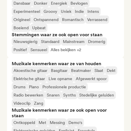
Dansbaar
Donker
Energiek
Bevlogen
Experimenteel
Groovy
Uniek
Indie
Intens
Origineel
Ontspannend
Romantisch
Verrassend
Boeiend
Upbeat
Stemmingen waar ze ook open voor staan
Nieuwsgierig
Standaard
Mainstream
Dromerig
Positief
Sensueel
Alles bekijken +2
Muzikale kenmerken waar ze van houden
Akoestische gitaar
Basgitaar
Beatmaker
Slaat
Dekt
Elektrische gitaar
Live opname
Afgewerkt spoor
Drums
Piano
Professionele productie
Radio bewerken
Snaren
Synths
Stedelijke geluiden
Videoclip
Zang
Muzikale kenmerken waar ze ook open voor
staan
Ontkoppeld
Met
Messing
Demo's
Elektronische geluiden
Expliciet
Freestyle