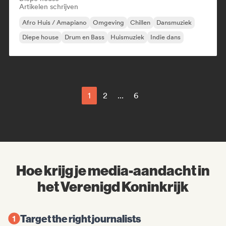
Artikelen schrijven
Afro Huis / Amapiano
Omgeving
Chillen
Dansmuziek
Diepe house
Drum en Bass
Huismuziek
Indie dans
1
2
...
6
Hoe krijg je media-aandacht in
het Verenigd Koninkrijk
Target the right journalists