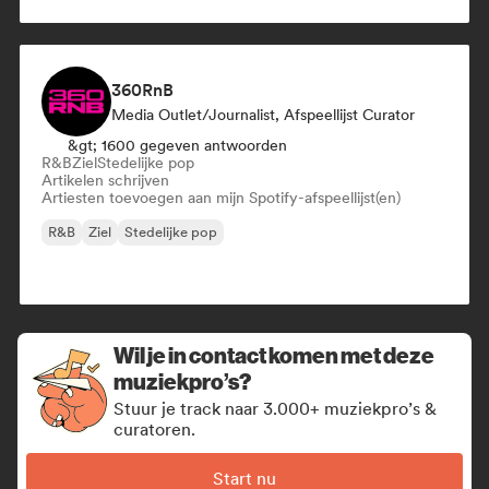
360RnB
Media Outlet/Journalist, Afspeellijst Curator
&gt; 1600 gegeven antwoorden
R&B
Ziel
Stedelijke pop
Artikelen schrijven
Artiesten toevoegen aan mijn Spotify-afspeellijst(en)
R&B
Ziel
Stedelijke pop
Wil je in contact komen met deze
muziekpro’s?
Stuur je track naar 3.000+ muziekpro’s &
curatoren.
Start nu