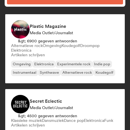
Plastic Magazine
Media Outlet/Journalist
&gt; 6900 gegeven antwoorden
Alternatieve rock
Omgeving
Koudegolf
Droompop
Elektronica
Artikelen schrijven
Omgeving
Elektronica
Experimentele rock
Indie pop
Instrumentaal
Synthwave
Alternatieve rock
Koudegolf
Secret Eclectic
Media Outlet/Journalist
&gt; 4500 gegeven antwoorden
Klassieke muziek
Dansmuziek
Dance pop
Elektronica
Funk
Artikelen schrijven