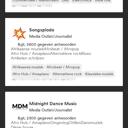
Commercieel / Mainstream
Dub
Elektronica
Indie folk
Neo / Modern Klassiek
Songxplode
Media Outlet/Journalist
&gt; 2600 gegeven antwoorden
Afrikaanse muziek
Afrobeat / Afropop
Afro Huis / Amapiano
Alternatieve rock
Blues
Artikelen schrijven
Afrikaanse muziek
Afrobeat / Afropop
Afro Huis / Amapiano
Alternatieve rock
Klassieke muziek
Country muziek
Jazzfusie
Hiphop
Midnight Dance Music
Media Outlet/Journalist
&gt; 2300 gegeven antwoorden
Afro Huis / Amapiano
Omgeving
Chillen
Dansmuziek
Diepe house