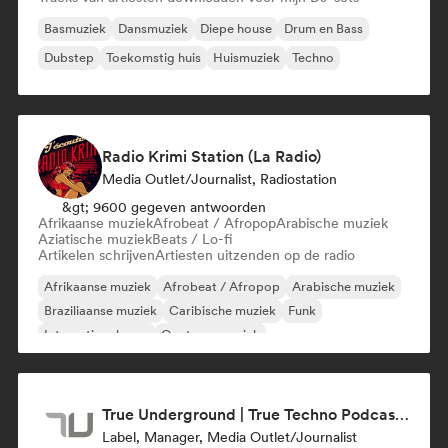
Basmuziek
Dansmuziek
Diepe house
Drum en Bass
Dubstep
Toekomstig huis
Huismuziek
Techno
Radio Krimi Station (La Radio)
Media Outlet/Journalist, Radiostation
&gt; 9600 gegeven antwoorden
Afrikaanse muziek
Afrobeat / Afropop
Arabische muziek
Aziatische muziek
Beats / Lo-fi
Artikelen schrijven
Artiesten uitzenden op de radio
Afrikaanse muziek
Afrobeat / Afropop
Arabische muziek
Braziliaanse muziek
Caribische muziek
Funk
Internationale rap
Oosterse muziek
True Underground | True Techno Podcast | ONE
Label, Manager, Media Outlet/Journalist