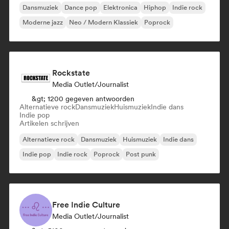
Dansmuziek
Dance pop
Elektronica
Hiphop
Indie rock
Moderne jazz
Neo / Modern Klassiek
Poprock
Rockstate
Media Outlet/Journalist
&gt; 1200 gegeven antwoorden
Alternatieve rock
Dansmuziek
Huismuziek
Indie dans
Indie pop
Artikelen schrijven
Alternatieve rock
Dansmuziek
Huismuziek
Indie dans
Indie pop
Indie rock
Poprock
Post punk
Free Indie Culture
Media Outlet/Journalist