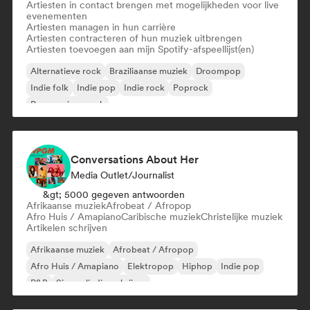
Artiesten in contact brengen met mogelijkheden voor live
evenementen
Artiesten managen in hun carrière
Artiesten contracteren of hun muziek uitbrengen
Artiesten toevoegen aan mijn Spotify-afspeellijst(en)
Alternatieve rock
Braziliaanse muziek
Droompop
Indie folk
Indie pop
Indie rock
Poprock
Progressieve rock
Conversations About Her
Media Outlet/Journalist
&gt; 5000 gegeven antwoorden
Afrikaanse muziek
Afrobeat / Afropop
Afro Huis / Amapiano
Caribische muziek
Christelijke muziek
Artikelen schrijven
Afrikaanse muziek
Afrobeat / Afropop
Afro Huis / Amapiano
Elektropop
Hiphop
Indie pop
R&B
Singer-liedjesschrijver