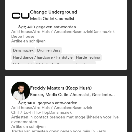
Change Underground
Media Outlet/Journalist
&gt; 400 gegeven antwoorden
Acid house
Afro Huis / Amapiano
Basmuziek
Dansmuziek
Diepe house
Artikelen schrijven
Dansmuziek
Drum en Bass
Hard dance / hardcore / hardstyle
Harde Techno
Huismuziek
Melodische & progressieve house
Melodic Techno
Psy-Trance
Freddy Masters (Keep Hush)
Booker, Media Outlet/Journalist, Geselecteerde DJ
&gt; 1400 gegeven antwoorden
Acid house
Afro Huis / Amapiano
Basmuziek
Chill / Lo-fi Hip-Hop
Dansmuziek
Artiesten in contact brengen met mogelijkheden voor live
evenementen
Artikelen schrijven
Tracks van artiesten downloaden voor mijn DJ-sets