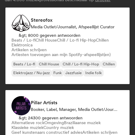
Stereofox
Media Outlet/Journalist, Afspeellijst Curator
&gt; 8000 gegeven antwoorden
Beats / Lo-fi
Chill House
Chill / Lo-fi Hip-Hop
Chillen
Elektronica
Artikelen schrijven
Artiesten toevoegen aan mijn Spotify-afspeellijst(en)
Beats / Lo-fi
Chill House
Chill / Lo-fi Hip-Hop
Chillen
Elektrojazz / Nu-jazz
Funk
Jazzfusie
Indie folk
Pillar Artists
Booker, Label, Manager, Media Outlet/Journalist, Mentor, Afspeellijst Curator
&gt; 24300 gegeven antwoorden
Alternatieve rock
Omgeving
Braziliaanse muziek
Klassieke muziek
Country muziek
Geef kunstenaars constructief advies
Artikelen schrijven