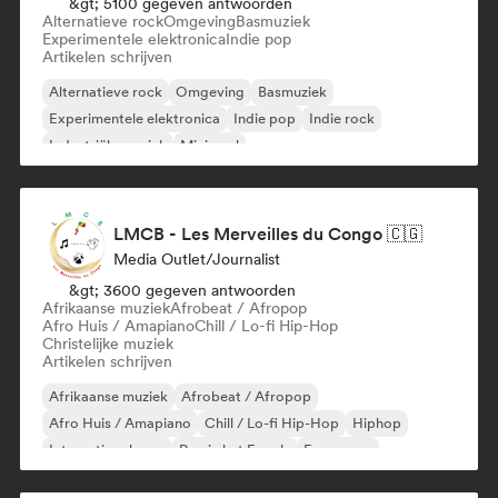
&gt; 5100 gegeven antwoorden
Alternatieve rock
Omgeving
Basmuziek
Experimentele elektronica
Indie pop
Artikelen schrijven
Alternatieve rock
Omgeving
Basmuziek
Experimentele elektronica
Indie pop
Indie rock
Industriële muziek
Minimaal
LMCB - Les Merveilles du Congo 🇨🇬
Media Outlet/Journalist
&gt; 3600 gegeven antwoorden
Afrikaanse muziek
Afrobeat / Afropop
Afro Huis / Amapiano
Chill / Lo-fi Hip-Hop
Christelijke muziek
Artikelen schrijven
Afrikaanse muziek
Afrobeat / Afropop
Afro Huis / Amapiano
Chill / Lo-fi Hip-Hop
Hiphop
Internationale rap
Rap in het Engels
Franse rap