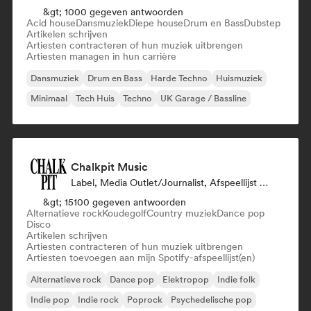
&gt; 1000 gegeven antwoorden
Acid house
Dansmuziek
Diepe house
Drum en Bass
Dubstep
Artikelen schrijven
Artiesten contracteren of hun muziek uitbrengen
Artiesten managen in hun carrière
Dansmuziek
Drum en Bass
Harde Techno
Huismuziek
Minimaal
Tech Huis
Techno
UK Garage / Bassline
Chalkpit Music
Label, Media Outlet/Journalist, Afspeellijst Curator
&gt; 15100 gegeven antwoorden
Alternatieve rock
Koudegolf
Country muziek
Dance pop
Disco
Artikelen schrijven
Artiesten contracteren of hun muziek uitbrengen
Artiesten toevoegen aan mijn Spotify-afspeellijst(en)
Alternatieve rock
Dance pop
Elektropop
Indie folk
Indie pop
Indie rock
Poprock
Psychedelische pop