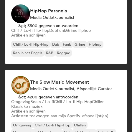
HipHop Paranoia
Media Outlet/Journalist
&gt; 3500 gegeven antwoorden
Chill / Lo-fi Hip-Hop
Dub
Funk
Grime
Hiphop
Artikelen schrijven
Chill / Lo-fi Hip-Hop
Dub
Funk
Grime
Hiphop
Rap in het Engels
R&B
Reggae
The Slow Music Movement
Media Outlet/Journalist, Afspeellijst Curator
&gt; 4200 gegeven antwoorden
Omgeving
Beats / Lo-fi
Chill / Lo-fi Hip-Hop
Chillen
Klassieke muziek
Artikelen schrijven
Artiesten toevoegen aan mijn Spotify-afspeellijst(en)
Omgeving
Chill / Lo-fi Hip-Hop
Chillen