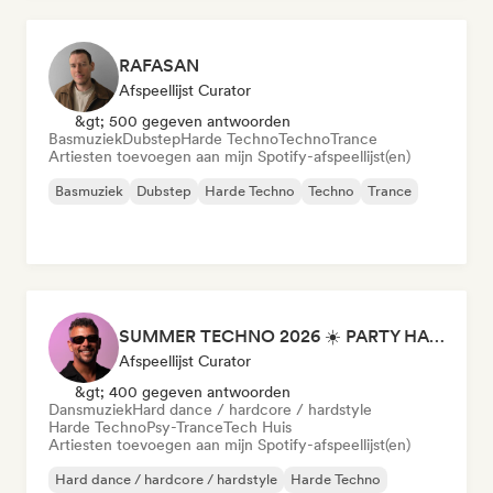
RAFASAN
Afspeellijst Curator
&gt; 500 gegeven antwoorden
Basmuziek
Dubstep
Harde Techno
Techno
Trance
Artiesten toevoegen aan mijn Spotify-afspeellijst(en)
Basmuziek
Dubstep
Harde Techno
Techno
Trance
SUMMER TECHNO 2026 ☀️ PARTY HARD by Sebastian Bronk
Afspeellijst Curator
&gt; 400 gegeven antwoorden
Dansmuziek
Hard dance / hardcore / hardstyle
Harde Techno
Psy-Trance
Tech Huis
Artiesten toevoegen aan mijn Spotify-afspeellijst(en)
Hard dance / hardcore / hardstyle
Harde Techno