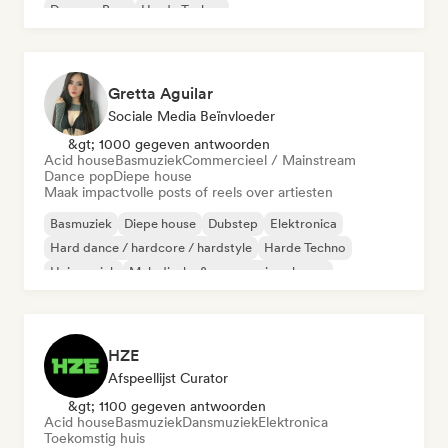
Drum en Bass
Harde Techno
Gretta Aguilar
Sociale Media Beïnvloeder
&gt; 1000 gegeven antwoorden
Acid house
Basmuziek
Commercieel / Mainstream
Dance pop
Diepe house
Maak impactvolle posts of reels over artiesten
Basmuziek
Diepe house
Dubstep
Elektronica
Hard dance / hardcore / hardstyle
Harde Techno
Huismuziek
Melodische & progressieve house
HZE
Afspeellijst Curator
&gt; 1100 gegeven antwoorden
Acid house
Basmuziek
Dansmuziek
Elektronica
Toekomstig huis