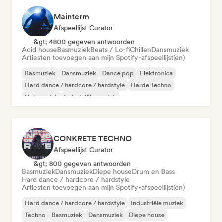
Mainterm
Afspeellijst Curator
&gt; 4800 gegeven antwoorden
Acid house
Basmuziek
Beats / Lo-fi
Chillen
Dansmuziek
Artiesten toevoegen aan mijn Spotify-afspeellijst(en)
Basmuziek
Dansmuziek
Dance pop
Elektronica
Hard dance / hardcore / hardstyle
Harde Techno
Huismuziek
Industriële muziek
CONKRETE TECHNO
Afspeellijst Curator
&gt; 800 gegeven antwoorden
Basmuziek
Dansmuziek
Diepe house
Drum en Bass
Hard dance / hardcore / hardstyle
Artiesten toevoegen aan mijn Spotify-afspeellijst(en)
Hard dance / hardcore / hardstyle
Industriële muziek
Techno
Basmuziek
Dansmuziek
Diepe house