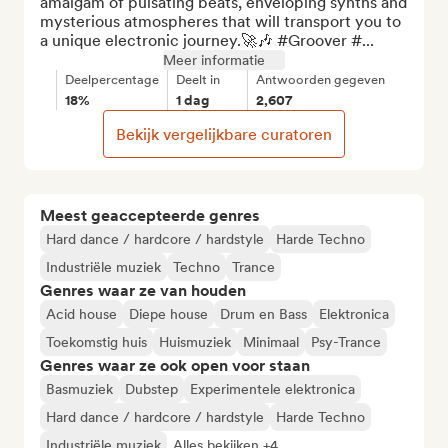
amalgam of pulsating beats, enveloping synths and 
mysterious atmospheres that will transport you to 
a unique electronic journey.🚀🎶 #Groover #...
Meer informatie
Deelpercentage
Deelt in
Antwoorden gegeven
18%
1 dag
2,607
Bekijk vergelijkbare curatoren
Meest geaccepteerde genres
Hard dance / hardcore / hardstyle
Harde Techno
Industriële muziek
Techno
Trance
Genres waar ze van houden
Acid house
Diepe house
Drum en Bass
Elektronica
Toekomstig huis
Huismuziek
Minimaal
Psy-Trance
Genres waar ze ook open voor staan
Basmuziek
Dubstep
Experimentele elektronica
Hard dance / hardcore / hardstyle
Harde Techno
Industriële muziek
Alles bekijken +4