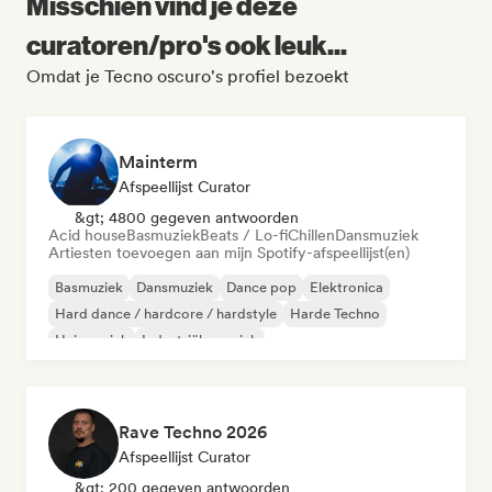
Misschien vind je deze
curatoren/pro's ook leuk...
Omdat je Tecno oscuro's profiel bezoekt
Mainterm
Afspeellijst Curator
&gt; 4800 gegeven antwoorden
Acid house
Basmuziek
Beats / Lo-fi
Chillen
Dansmuziek
Artiesten toevoegen aan mijn Spotify-afspeellijst(en)
Basmuziek
Dansmuziek
Dance pop
Elektronica
Hard dance / hardcore / hardstyle
Harde Techno
Huismuziek
Industriële muziek
Rave Techno 2026
Afspeellijst Curator
&gt; 200 gegeven antwoorden