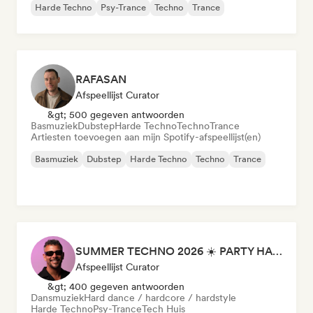
Harde Techno
Psy-Trance
Techno
Trance
RAFASAN
Afspeellijst Curator
&gt; 500 gegeven antwoorden
Basmuziek
Dubstep
Harde Techno
Techno
Trance
Artiesten toevoegen aan mijn Spotify-afspeellijst(en)
Basmuziek
Dubstep
Harde Techno
Techno
Trance
SUMMER TECHNO 2026 ☀️ PARTY HARD by Sebastian Bronk
Afspeellijst Curator
&gt; 400 gegeven antwoorden
Dansmuziek
Hard dance / hardcore / hardstyle
Harde Techno
Psy-Trance
Tech Huis