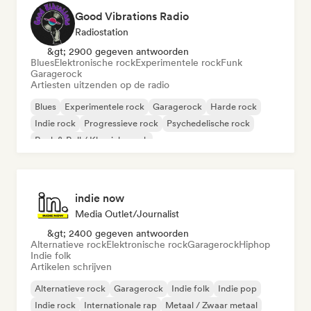
Good Vibrations Radio
Radiostation
&gt; 2900 gegeven antwoorden
Blues
Elektronische rock
Experimentele rock
Funk
Garagerock
Artiesten uitzenden op de radio
Blues
Experimentele rock
Garagerock
Harde rock
Indie rock
Progressieve rock
Psychedelische rock
Rock & Roll / Klassieke rock
indie now
Media Outlet/Journalist
&gt; 2400 gegeven antwoorden
Alternatieve rock
Elektronische rock
Garagerock
Hiphop
Indie folk
Artikelen schrijven
Alternatieve rock
Garagerock
Indie folk
Indie pop
Indie rock
Internationale rap
Metaal / Zwaar metaal