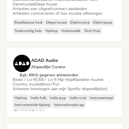
Dansmuziek
Diepe house
Artiesten een uitgeefcontract aanbieden
Artiesten contracteren of hun muziek uitbrengen
Braziliaanse funk
Diepe house
Elektronica
Elektropop
Toekomstig huis
Hiphop
Huismuziek
Tech Huis
ADAD Audio
Afspeellijst Curator
&gt; 4900 gegeven antwoorden
Beats / Lo-fi
Chill / Lo-fi Hip-Hop
Klassieke muziek
Country muziek
Boor/Trui
Artiesten toevoegen aan mijn Spotify-afspeellijst(en)
Hiphop
Indie folk
Indie pop
Indie rock
Instrumentaal
Instrumentale hiphop
Internationale rap
Rap in het Engels