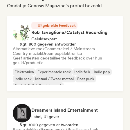
Omdat je Genesis Magazine's profiel bezoekt
Uitgebreide Feedback
Rob Tavaglione/Catalyst Recording
Geluidsexpert
&gt; 800 gegeven antwoorden
Alternatieve rock
Commercieel / Mainstream
Country muziek
Droompop
Elektronica
Geef artiesten gedetailleerde feedback over hun
geluid/productie
Elektronica
Experimentele rock
Indie folk
Indie pop
Indie rock
Metaal / Zwaar metaal
Post punk
Rock & Roll / Klassieke rock
Dreamers Island Entertainment
Label, Uitgever
&gt; 1000 gegeven antwoorden
Basmuziek
Braziliaanse muziek
Braziliaanse funk