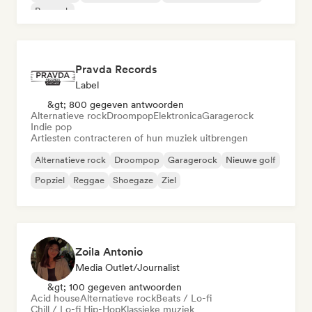
Poprock
Pravda Records
Label
&gt; 800 gegeven antwoorden
Alternatieve rock
Droompop
Elektronica
Garagerock
Indie pop
Artiesten contracteren of hun muziek uitbrengen
Alternatieve rock
Droompop
Garagerock
Nieuwe golf
Popziel
Reggae
Shoegaze
Ziel
Zoila Antonio
Media Outlet/Journalist
&gt; 100 gegeven antwoorden
Acid house
Alternatieve rock
Beats / Lo-fi
Chill / Lo-fi Hip-Hop
Klassieke muziek