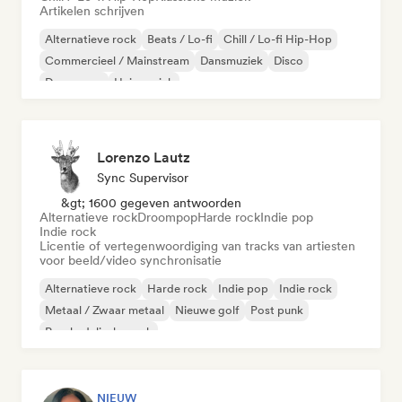
Artikelen schrijven
Alternatieve rock
Beats / Lo-fi
Chill / Lo-fi Hip-Hop
Commercieel / Mainstream
Dansmuziek
Disco
Droompop
Huismuziek
Lorenzo Lautz
Sync Supervisor
&gt; 1600 gegeven antwoorden
Alternatieve rock
Droompop
Harde rock
Indie pop
Indie rock
Licentie of vertegenwoordiging van tracks van artiesten
voor beeld/video synchronisatie
Alternatieve rock
Harde rock
Indie pop
Indie rock
Metaal / Zwaar metaal
Nieuwe golf
Post punk
Psychedelische rock
NIEUW