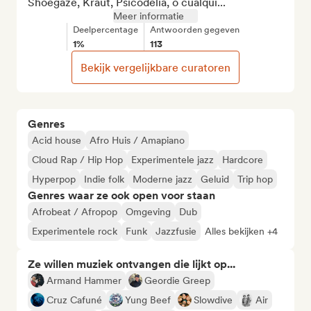
Shoegaze, Kraut, Psicodelia, o cualqui...
Meer informatie
Deelpercentage
Antwoorden gegeven
1%
113
Bekijk vergelijkbare curatoren
Genres
Acid house
Afro Huis / Amapiano
Cloud Rap / Hip Hop
Experimentele jazz
Hardcore
Hyperpop
Indie folk
Moderne jazz
Geluid
Trip hop
Genres waar ze ook open voor staan
Afrobeat / Afropop
Omgeving
Dub
Experimentele rock
Funk
Jazzfusie
Alles bekijken +4
Ze willen muziek ontvangen die lijkt op...
Armand Hammer
Geordie Greep
Cruz Cafuné
Yung Beef
Slowdive
Air