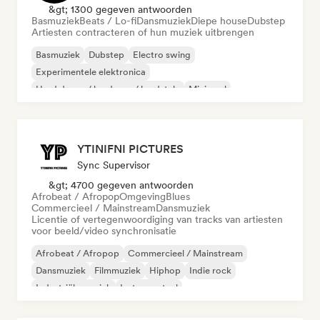
&gt; 1300 gegeven antwoorden
Basmuziek
Beats / Lo-fi
Dansmuziek
Diepe house
Dubstep
Artiesten contracteren of hun muziek uitbrengen
Basmuziek
Dubstep
Electro swing
Experimentele elektronica
Hard dance / hardcore / hardstyle
Minimaal
Nu-disco/Italo
Synthwave
YTINIFNI PICTURES
Sync Supervisor
&gt; 4700 gegeven antwoorden
Afrobeat / Afropop
Omgeving
Blues
Commercieel / Mainstream
Dansmuziek
Licentie of vertegenwoordiging van tracks van artiesten
voor beeld/video synchronisatie
Afrobeat / Afropop
Commercieel / Mainstream
Dansmuziek
Filmmuziek
Hiphop
Indie rock
Industriële muziek
Instrumentaal