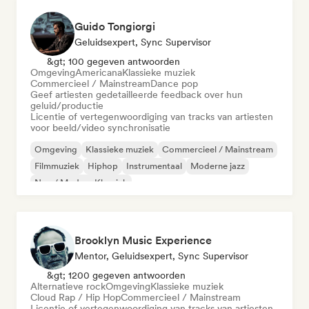
Guido Tongiorgi
Geluidsexpert, Sync Supervisor
&gt; 100 gegeven antwoorden
Omgeving
Americana
Klassieke muziek
Commercieel / Mainstream
Dance pop
Geef artiesten gedetailleerde feedback over hun
geluid/productie
Licentie of vertegenwoordiging van tracks van artiesten
voor beeld/video synchronisatie
Omgeving
Klassieke muziek
Commercieel / Mainstream
Filmmuziek
Hiphop
Instrumentaal
Moderne jazz
Neo / Modern Klassiek
Brooklyn Music Experience
Mentor, Geluidsexpert, Sync Supervisor
&gt; 1200 gegeven antwoorden
Alternatieve rock
Omgeving
Klassieke muziek
Cloud Rap / Hip Hop
Commercieel / Mainstream
Licentie of vertegenwoordiging van tracks van artiesten