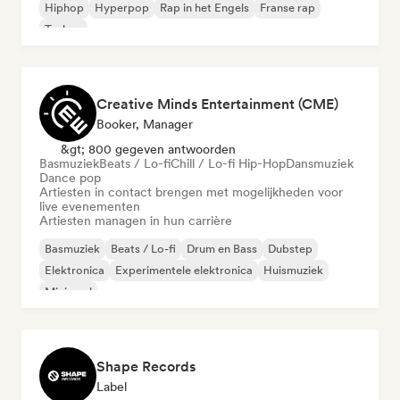
Hiphop
Hyperpop
Rap in het Engels
Franse rap
Techno
Creative Minds Entertainment (CME)
Booker, Manager
&gt; 800 gegeven antwoorden
Basmuziek
Beats / Lo-fi
Chill / Lo-fi Hip-Hop
Dansmuziek
Dance pop
Artiesten in contact brengen met mogelijkheden voor
live evenementen
Artiesten managen in hun carrière
Basmuziek
Beats / Lo-fi
Drum en Bass
Dubstep
Elektronica
Experimentele elektronica
Huismuziek
Minimaal
Shape Records
Label