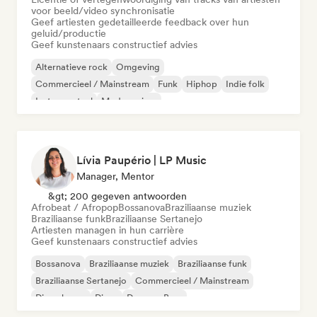
voor beeld/video synchronisatie
Geef artiesten gedetailleerde feedback over hun
geluid/productie
Geef kunstenaars constructief advies
Alternatieve rock
Omgeving
Commercieel / Mainstream
Funk
Hiphop
Indie folk
Instrumentaal
Moderne jazz
Lívia Paupério | LP Music
Manager, Mentor
&gt; 200 gegeven antwoorden
Afrobeat / Afropop
Bossanova
Braziliaanse muziek
Braziliaanse funk
Braziliaanse Sertanejo
Artiesten managen in hun carrière
Geef kunstenaars constructief advies
Bossanova
Braziliaanse muziek
Braziliaanse funk
Braziliaanse Sertanejo
Commercieel / Mainstream
Diepe house
Disco
Drum en Bass