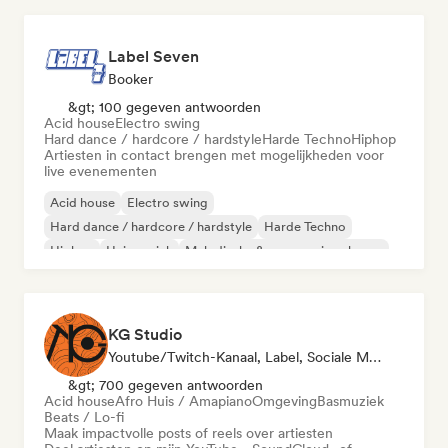
Label Seven
Booker
&gt; 100 gegeven antwoorden
Acid house
Electro swing
Hard dance / hardcore / hardstyle
Harde Techno
Hiphop
Artiesten in contact brengen met mogelijkheden voor
live evenementen
Acid house
Electro swing
Hard dance / hardcore / hardstyle
Harde Techno
Hiphop
Huismuziek
Melodische & progressieve house
Nieuwe scène
KG Studio
Youtube/Twitch-Kanaal, Label, Sociale Media Beïnvloeder
&gt; 700 gegeven antwoorden
Acid house
Afro Huis / Amapiano
Omgeving
Basmuziek
Beats / Lo-fi
Maak impactvolle posts of reels over artiesten