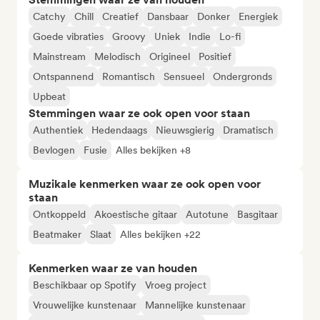
Catchy
Chill
Creatief
Dansbaar
Donker
Energiek
Goede vibraties
Groovy
Uniek
Indie
Lo-fi
Mainstream
Melodisch
Origineel
Positief
Ontspannend
Romantisch
Sensueel
Ondergronds
Upbeat
Stemmingen waar ze ook open voor staan
Authentiek
Hedendaags
Nieuwsgierig
Dramatisch
Bevlogen
Fusie
Alles bekijken +8
Muzikale kenmerken waar ze ook open voor
staan
Ontkoppeld
Akoestische gitaar
Autotune
Basgitaar
Beatmaker
Slaat
Alles bekijken +22
Kenmerken waar ze van houden
Beschikbaar op Spotify
Vroeg project
Vrouwelijke kunstenaar
Mannelijke kunstenaar