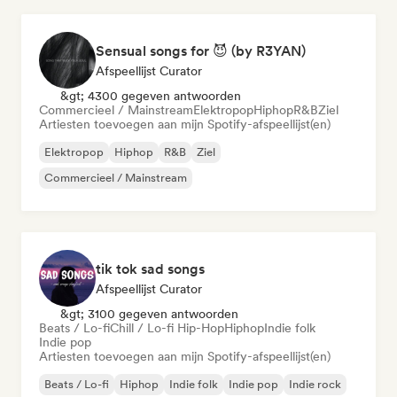
Sensual songs for 😈 (by R3YAN)
Afspeellijst Curator
&gt; 4300 gegeven antwoorden
Commercieel / Mainstream
Elektropop
Hiphop
R&B
Ziel
Artiesten toevoegen aan mijn Spotify-afspeellijst(en)
Elektropop
Hiphop
R&B
Ziel
Commercieel / Mainstream
tik tok sad songs
Afspeellijst Curator
&gt; 3100 gegeven antwoorden
Beats / Lo-fi
Chill / Lo-fi Hip-Hop
Hiphop
Indie folk
Indie pop
Artiesten toevoegen aan mijn Spotify-afspeellijst(en)
Beats / Lo-fi
Hiphop
Indie folk
Indie pop
Indie rock