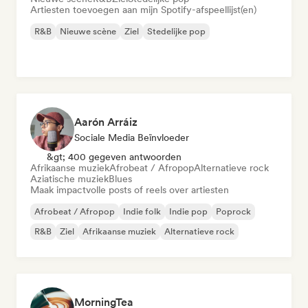
Artiesten toevoegen aan mijn Spotify-afspeellijst(en)
R&B
Nieuwe scène
Ziel
Stedelijke pop
Aarón Arráiz
Sociale Media Beïnvloeder
&gt; 400 gegeven antwoorden
Afrikaanse muziek
Afrobeat / Afropop
Alternatieve rock
Aziatische muziek
Blues
Maak impactvolle posts of reels over artiesten
Afrobeat / Afropop
Indie folk
Indie pop
Poprock
R&B
Ziel
Afrikaanse muziek
Alternatieve rock
MorningTea