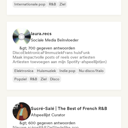
Internationale pop
R&B
Ziel
laura.recs
Sociale Media Beïnvloeder
&gt; 700 gegeven antwoorden
Disco
Elektronica
Filmmuziek
Frans huis
Funk
Maak impactvolle posts of reels over artiesten
Artiesten toevoegen aan mijn Spotify-afspeellijst(en)
Elektronica
Huismuziek
Indie pop
Nu-disco/Italo
Popziel
R&B
Ziel
Disco
Sucré-Salé | The Best of French R&B
Afspeellijst Curator
&gt; 600 gegeven antwoorden
Nieuwe scène
R&B
Ziel
Stedelijke pop