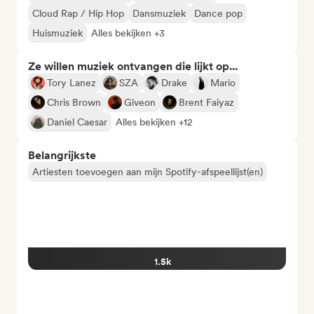
Cloud Rap / Hip Hop
Dansmuziek
Dance pop
Huismuziek
Alles bekijken +3
Ze willen muziek ontvangen die lijkt op...
Tory Lanez
SZA
Drake
Mario
Chris Brown
Giveon
Brent Faiyaz
Daniel Caesar
Alles bekijken +12
Belangrijkste
Artiesten toevoegen aan mijn Spotify-afspeellijst(en)
1.5k