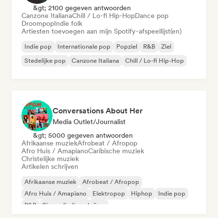
&gt; 2100 gegeven antwoorden
Canzone Italiana
Chill / Lo-fi Hip-Hop
Dance pop
Droompop
Indie folk
Artiesten toevoegen aan mijn Spotify-afspeellijst(en)
Indie pop
Internationale pop
Popziel
R&B
Ziel
Stedelijke pop
Canzone Italiana
Chill / Lo-fi Hip-Hop
Conversations About Her
Media Outlet/Journalist
&gt; 5000 gegeven antwoorden
Afrikaanse muziek
Afrobeat / Afropop
Afro Huis / Amapiano
Caribische muziek
Christelijke muziek
Artikelen schrijven
Afrikaanse muziek
Afrobeat / Afropop
Afro Huis / Amapiano
Elektropop
Hiphop
Indie pop
R&B
Singer-liedjesschrijver