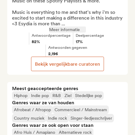
Music on these Spotify Playlists & more. 

Music is everything to me and that's why i'm so 
excited to start making a difference in this industry 
<3 Esydia is more than ...
Meer informatie
Antwoordpercentage
Deelpercentage
82%
17%
Antwoorden gegeven
2,196
Bekijk vergelijkbare curatoren
Meest geaccepteerde genres
Hiphop
Indie pop
R&B
Ziel
Stedelijke pop
Genres waar ze van houden
Afrobeat / Afropop
Commercieel / Mainstream
Country muziek
Indie rock
Singer-liedjesschrijver
Genres waar ze ook open voor staan
Afro Huis / Amapiano
Alternatieve rock