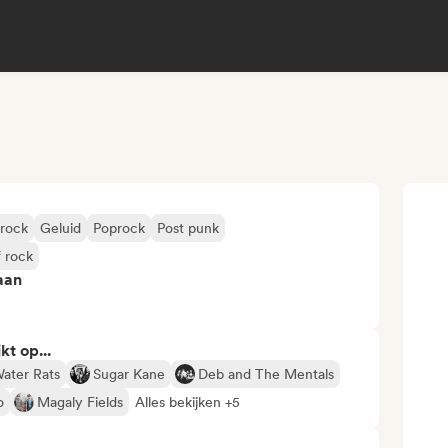
 rock
Geluid
Poprock
Post punk
f rock
aan
kt op...
ater Rats
Sugar Kane
Deb and The Mentals
o
Magaly Fields
Alles bekijken +5