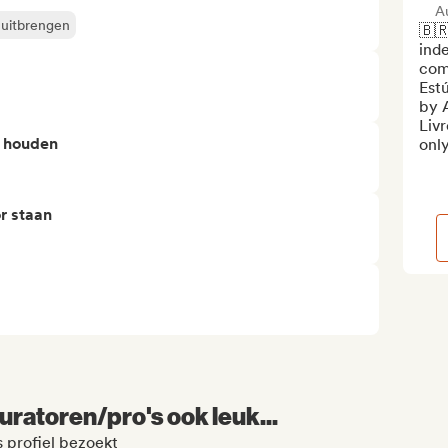
A
 uitbrengen
🇧🇷
ind
comp
Estú
by A
Livr
n houden
only
r staan
uratoren/pro's ook leuk...
 profiel bezoekt