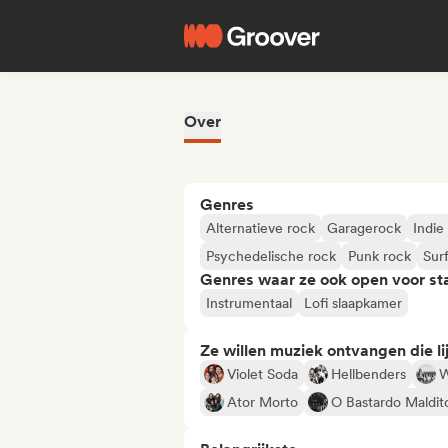
Over
Genres
Alternatieve rock
Garagerock
Indie
Psychedelische rock
Punk rock
Sur
Genres waar ze ook open voor st
Instrumentaal
Lofi slaapkamer
Ze willen muziek ontvangen die lij
Violet Soda
Hellbenders
W
Ator Morto
O Bastardo Maldit