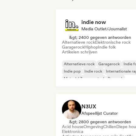
indie now
Media Outlet/Journalist
&gt; 2400 gegeven antwoorden
Alternatieve rock
Elektronische rock
Garagerock
Hiphop
Indie folk
Artikelen schrijven
Alternatieve rock
Garagerock
Indie f
Indie pop
Indie rock
Internationale r
Metaal / Zwaar metaal
Poprock
N3UX
Afspeellijst Curator
&gt; 2800 gegeven antwoorden
Acid house
Omgeving
Chillen
Diepe hou
Elektronica