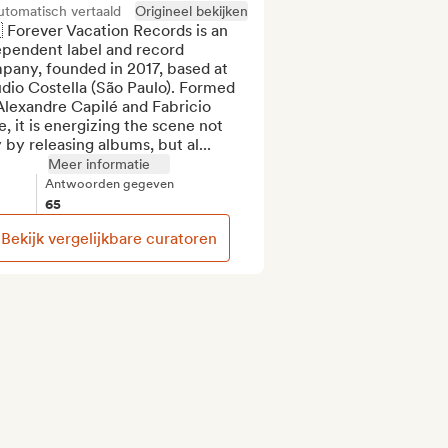
utomatisch vertaald
Origineel bekijken
 Forever Vacation Records is an 
ependent label and record 
any, founded in 2017, based at 
dio Costella (São Paulo). Formed 
lexandre Capilé and Fabricio 
e, it is energizing the scene not 
 by releasing albums, but al...
Meer informatie
Antwoorden gegeven
65
Bekijk vergelijkbare curatoren