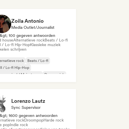
Zoila Antonio
Media Outlet/Journalist
&gt; 100 gegeven antwoorden
d house
Alternatieve rock
Beats / Lo-fi
l / Lo-fi Hip-Hop
Klassieke muziek
kelen schrijven
ernatieve rock
Beats / Lo-fi
ll / Lo-fi Hip-Hop
mmercieel / Mainstream
Dansmuziek
sco
Droompop
Huismuziek
Lorenzo Lautz
Sync Supervisor
&gt; 1600 gegeven antwoorden
ernatieve rock
Droompop
Harde rock
ie pop
Indie rock