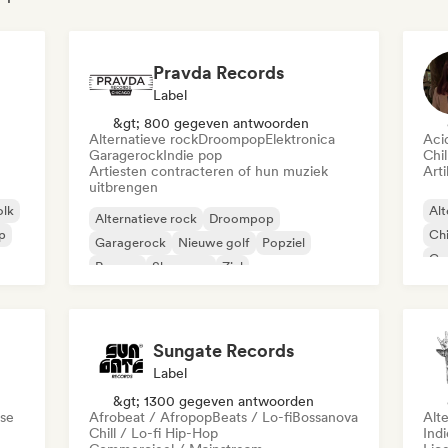
Pravda Records
Label
&gt; 800 gegeven antwoorden
Alternatieve rock
Droompop
Elektronica
Aci
Garagerock
Indie pop
Chil
Artiesten contracteren of hun muziek
Arti
uitbrengen
olk
Alt
Alternatieve rock
Droompop
ap
Chi
Garagerock
Nieuwe golf
Popziel
Co
Reggae
Shoegaze
Ziel
Di
Sungate Records
Label
&gt; 1300 gegeven antwoorden
se
Afrobeat / Afropop
Beats / Lo-fi
Bossanova
Alt
Chill / Lo-fi Hip-Hop
Ind