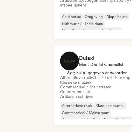
Artiesten toevoegen aan mijn Spotify-
afspeellijst(en)
Acid house
Omgeving
Diepe house
Huismuziek
Indie dans
Melodische & progressieve house
Minimaal
Organische house / downte
Dulaxi
Media Outlet/Journalist
&gt; 3000 gegeven antwoorden
Alternatieve rock
Chill / Lo-fi Hip-Hop
Klassieke muziek
Commercieel / Mainstream
Country muziek
Artikelen schrijven
Alternatieve rock
Klassieke muziek
Commercieel / Mainstream
Country muziek
Dub
Funk
Hardcore
Hiphop