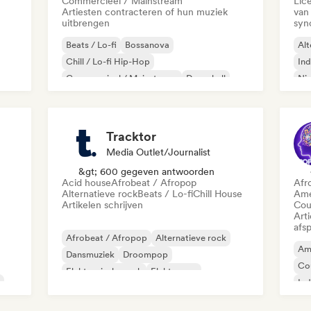
Commercieel / Mainstream
Lic
Artiesten contracteren of hun muziek
van
uitbrengen
syn
Beats / Lo-fi
Bossanova
Alt
Chill / Lo-fi Hip-Hop
Ind
Commercieel / Mainstream
Dancehall
Ni
mpo
Dance pop
Hiphop
Popziel
Psy
Tracktor
Media Outlet/Journalist
&gt; 600 gegeven antwoorden
Acid house
Afrobeat / Afropop
Afr
Alternatieve rock
Beats / Lo-fi
Chill House
Ame
Artikelen schrijven
Cou
Art
afsp
Afrobeat / Afropop
Alternatieve rock
Am
Dansmuziek
Droompop
Co
Elektronische rock
Elektropop
Ind
French Pop
Hiphop