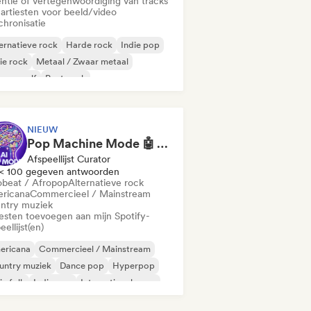
entie of vertegenwoordiging van tracks
 artiesten voor beeld/video
chronisatie
ernatieve rock
Harde rock
Indie pop
ie rock
Metaal / Zwaar metaal
euwe golf
Post punk
chedelische rock
NIEUW
Pop Machine Mode 🤖 AI Music, Indie Pop & Dream Pop
Afspeellijst Curator
< 100 gegeven antwoorden
obeat / Afropop
Alternatieve rock
ricana
Commercieel / Mainstream
ntry muziek
iesten toevoegen aan mijn Spotify-
eellijst(en)
ericana
Commercieel / Mainstream
untry muziek
Dance pop
Hyperpop
ie folk
Indie pop
Internationale pop