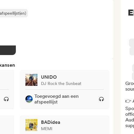
E
fspeellijst(en)
 kansen
UNIDO
Gro
DJ Rock the Sunbeat
soun
Toegevoegd aan een
👉 A
afspeellijst
Spot
offi
Aud
BADidea
sup
MEMI