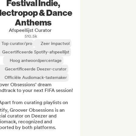
Festival Indie,
lectropop & Dance
Anthems
Afspeellijst Curator
510.5k
Top curator/pro
Zeer impactvol
Gecertificeerde Spotify-afspeellijst
Hoog antwoordpercentage
Gecertificeerde Deezer-curator
Officiële Audiomack-tastemaker
over Obsessions’ dream 
dtrack to your next FIFA session!

part from curating playlists on 
ify, Groover Obsessions is an 
cial curator on Deezer and 
iomack, recognized and 
ported by both platforms.
