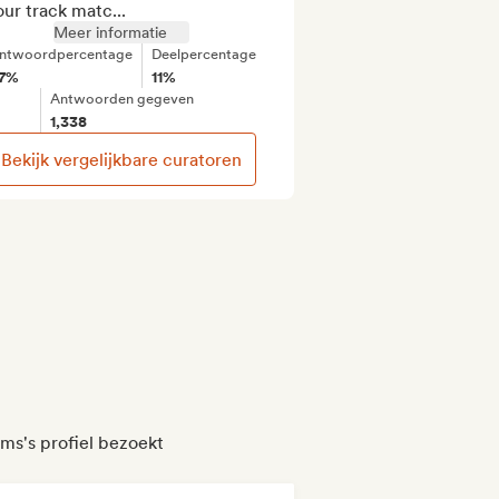
our track matc...
Meer informatie
ntwoordpercentage
Deelpercentage
7%
11%
Antwoorden gegeven
1,338
Bekijk vergelijkbare curatoren
ms's profiel bezoekt