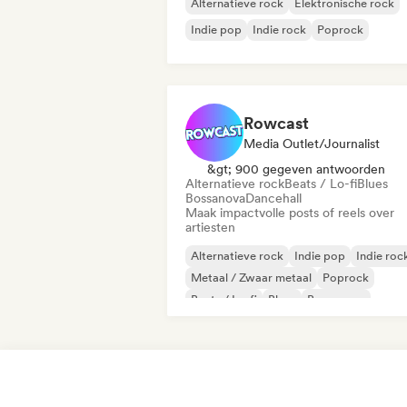
Alternatieve rock
Elektronische rock
Indie pop
Indie rock
Poprock
Rowcast
Media Outlet/Journalist
&gt; 900 gegeven antwoorden
Alternatieve rock
Beats / Lo-fi
Blues
Bossanova
Dancehall
Maak impactvolle posts of reels over
artiesten
Alternatieve rock
Indie pop
Indie roc
Metaal / Zwaar metaal
Poprock
Beats / Lo-fi
Blues
Bossanova