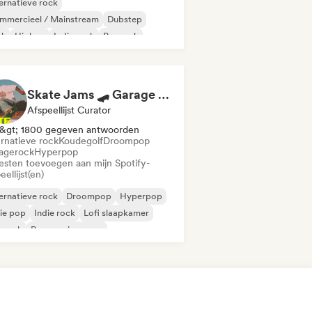
ernatieve rock
mmercieel / Mainstream
Dubstep
nk
Hiphop
Indie rock
Poprock
nk rock
Skate Jams 🛹 Garage Rock, Surf Rock & Neo-Psych
Afspeellijst Curator
&gt; 1800 gegeven antwoorden
ernatieve rock
Koudegolf
Droompop
agerock
Hyperpop
iesten toevoegen aan mijn Spotify-
eellijst(en)
ernatieve rock
Droompop
Hyperpop
ie pop
Indie rock
Lofi slaapkamer
prock
Progressieve pop