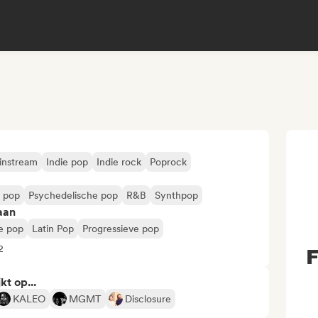
instream
Indie pop
Indie rock
Poprock
e pop
Psychedelische pop
R&B
Synthpop
aan
ie pop
Latin Pop
Progressieve pop
2
F
kt op...
KALEO
MGMT
Disclosure