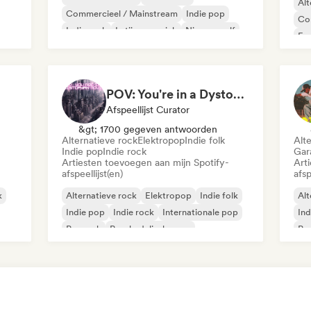
Alt
Commercieel / Mainstream
Indie pop
Co
Indie rock
Latijnse muziek
Nieuwe golf
Fu
Poprock
Pu
POV: You're in a Dystopian Movie
Afspeellijst Curator
&gt; 1700 gegeven antwoorden
Alternatieve rock
Elektropop
Indie folk
Alt
Indie pop
Indie rock
Gar
Artiesten toevoegen aan mijn Spotify-
Art
afspeellijst(en)
afsp
k
Alternatieve rock
Elektropop
Indie folk
Alt
Indie pop
Indie rock
Internationale pop
Ind
Poprock
Psychedelische pop
Po