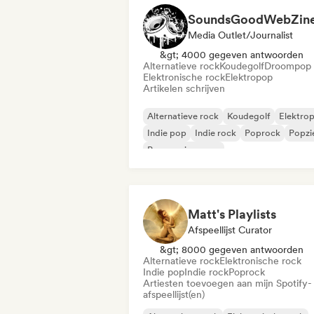
SoundsGoodWebZin
Media Outlet/Journalist
&gt; 4000 gegeven antwoorden
Alternatieve rock
Koudegolf
Droompop
Elektronische rock
Elektropop
Artikelen schrijven
Alternatieve rock
Koudegolf
Elektro
Indie pop
Indie rock
Poprock
Popzi
Progressieve pop
Matt's Playlists
Afspeellijst Curator
&gt; 8000 gegeven antwoorden
Alternatieve rock
Elektronische rock
Indie pop
Indie rock
Poprock
Artiesten toevoegen aan mijn Spotify-
afspeellijst(en)