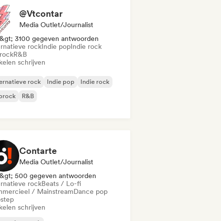
@Vtcontar
Media Outlet/Journalist
&gt; 3100 gegeven antwoorden
ernatieve rock
Indie pop
Indie rock
rock
R&B
kelen schrijven
ernatieve rock
Indie pop
Indie rock
prock
R&B
Contarte
Media Outlet/Journalist
&gt; 500 gegeven antwoorden
ernatieve rock
Beats / Lo-fi
mercieel / Mainstream
Dance pop
step
kelen schrijven