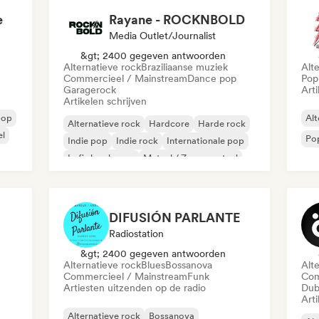
e
Rayane - ROCKNBOLD
Media Outlet/Journalist
&gt; 2400 gegeven antwoorden
Alternatieve rock
Braziliaanse muziek
Alt
Commercieel / Mainstream
Dance pop
Pop
Garagerock
Arti
Artikelen schrijven
pop
Alt
Alternatieve rock
Hardcore
Harde rock
el
Po
Indie pop
Indie rock
Internationale pop
Lofi slaapkamer
Metaal / Zwaar metaal
DIFUSIÓN PARLANTE
Radiostation
&gt; 2400 gegeven antwoorden
Alternatieve rock
Blues
Bossanova
Alt
Commercieel / Mainstream
Funk
Com
Artiesten uitzenden op de radio
Dub
Arti
Alternatieve rock
Bossanova