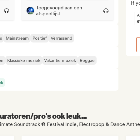
If y
Toegevoegd aan een
afspeellijst
A
9
s
Mainstream
Positief
Verrassend
en
Klassieke muziek
Vakantie muziek
Reggae
ek
uratoren/pro's ook leuk...
mate Soundtrack ⚽️ Festival Indie, Electropop & Dance Anthe