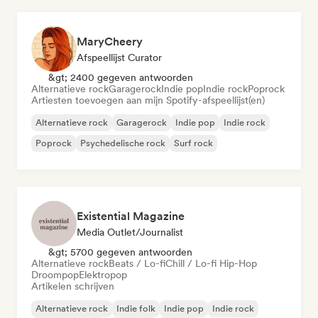
MaryCheery
Afspeellijst Curator
&gt; 2400 gegeven antwoorden
Alternatieve rock
Garagerock
Indie pop
Indie rock
Poprock
Artiesten toevoegen aan mijn Spotify-afspeellijst(en)
Alternatieve rock
Garagerock
Indie pop
Indie rock
Poprock
Psychedelische rock
Surf rock
Existential Magazine
Media Outlet/Journalist
&gt; 5700 gegeven antwoorden
Alternatieve rock
Beats / Lo-fi
Chill / Lo-fi Hip-Hop
Droompop
Elektropop
Artikelen schrijven
Alternatieve rock
Indie folk
Indie pop
Indie rock