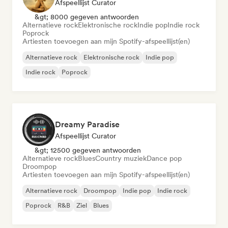
Afspeellijst Curator
&gt; 8000 gegeven antwoorden
Alternatieve rock
Elektronische rock
Indie pop
Indie rock
Poprock
Artiesten toevoegen aan mijn Spotify-afspeellijst(en)
Alternatieve rock
Elektronische rock
Indie pop
Indie rock
Poprock
Dreamy Paradise
Afspeellijst Curator
&gt; 12500 gegeven antwoorden
Alternatieve rock
Blues
Country muziek
Dance pop
Droompop
Artiesten toevoegen aan mijn Spotify-afspeellijst(en)
Alternatieve rock
Droompop
Indie pop
Indie rock
Poprock
R&B
Ziel
Blues