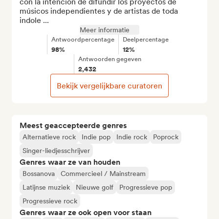
con la intención de difundir los proyectos de 
músicos independientes y de artistas de toda 
indole ...
Meer informatie
Antwoordpercentage
Deelpercentage
98%
12%
Antwoorden gegeven
2,432
Bekijk vergelijkbare curatoren
Meest geaccepteerde genres
Alternatieve rock
Indie pop
Indie rock
Poprock
Singer-liedjesschrijver
Genres waar ze van houden
Bossanova
Commercieel / Mainstream
Latijnse muziek
Nieuwe golf
Progressieve pop
Progressieve rock
Genres waar ze ook open voor staan