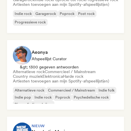
Artiesten toevoegen aan mijn Spotify-afspeellijst(en)
Indie rock
Garagerock
Poprock
Post rock
Progressieve rock
Aeonya
Afspeellijst Curator
&gt; 1300 gegeven antwoorden
Alternatieve rock
Commercieel / Mainstream
Country muziek
Elektronica
Harde rock
Artiesten toevoegen aan mijn Spotify-afspeellijst(en)
Alternatieve rock
Commercieel / Mainstream
Indie folk
Indie pop
Indie rock
Poprock
Psychedelische rock
Singer-liedjesschrijver
NIEUW