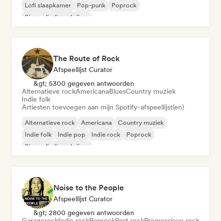
Lofi slaapkamer
Pop-punk
Poprock
Singer-liedjesschrijver
The Route of Rock
Afspeellijst Curator
&gt; 5300 gegeven antwoorden
Alternatieve rock
Americana
Blues
Country muziek
Indie folk
Artiesten toevoegen aan mijn Spotify-afspeellijst(en)
Alternatieve rock
Americana
Country muziek
Indie folk
Indie pop
Indie rock
Poprock
Singer-liedjesschrijver
Noise to the People
Afspeellijst Curator
&gt; 2800 gegeven antwoorden
Garagerock
Indie rock
Poprock
Post rock
Progressieve rock