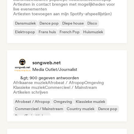
Artiesten in contact brengen met mogelijkheden voor
live evenementen
Artiesten toevoegen aan mijn Spotify-afspeellijst(en)
Dansmuziek
Dance pop
Diepe house
Disco
Elektropop
Frans huis
French Pop
Huismuziek
songweb.net
Media Outlet/Journalist
&gt; 900 gegeven antwoorden
Afrikaanse muziek
Afrobeat / Afropop
Omgeving
Klassieke muziek
Commercieel / Mainstream
Artikelen schrijven
Afrobeat / Afropop
Omgeving
Klassieke muziek
Commercieel / Mainstream
Country muziek
Dance pop
Boor/Trui
Hiphop