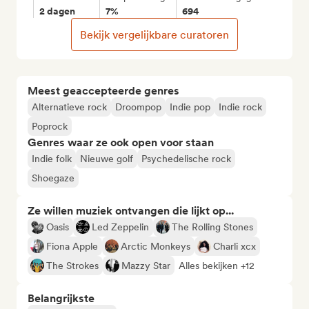
2 dagen
7%
694
Bekijk vergelijkbare curatoren
Meest geaccepteerde genres
Alternatieve rock
Droompop
Indie pop
Indie rock
Poprock
Genres waar ze ook open voor staan
Indie folk
Nieuwe golf
Psychedelische rock
Shoegaze
Ze willen muziek ontvangen die lijkt op...
Oasis
Led Zeppelin
The Rolling Stones
Fiona Apple
Arctic Monkeys
Charli xcx
The Strokes
Mazzy Star
Alles bekijken +12
Belangrijkste