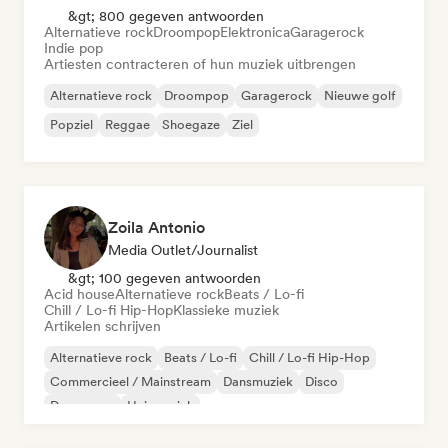
&gt; 800 gegeven antwoorden
Alternatieve rock
Droompop
Elektronica
Garagerock
Indie pop
Artiesten contracteren of hun muziek uitbrengen
Alternatieve rock
Droompop
Garagerock
Nieuwe golf
Popziel
Reggae
Shoegaze
Ziel
Zoila Antonio
Media Outlet/Journalist
&gt; 100 gegeven antwoorden
Acid house
Alternatieve rock
Beats / Lo-fi
Chill / Lo-fi Hip-Hop
Klassieke muziek
Artikelen schrijven
Alternatieve rock
Beats / Lo-fi
Chill / Lo-fi Hip-Hop
Commercieel / Mainstream
Dansmuziek
Disco
Droompop
Huismuziek