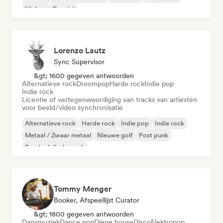
Hiphop
Popziel
Lorenzo Lautz
Sync Supervisor
&gt; 1600 gegeven antwoorden
Alternatieve rock
Droompop
Harde rock
Indie pop
Indie rock
Licentie of vertegenwoordiging van tracks van artiesten
voor beeld/video synchronisatie
Alternatieve rock
Harde rock
Indie pop
Indie rock
Metaal / Zwaar metaal
Nieuwe golf
Post punk
Psychedelische rock
Tommy Menger
Booker, Afspeellijst Curator
&gt; 1800 gegeven antwoorden
Dansmuziek
Dance pop
Diepe house
Disco
Elektropop