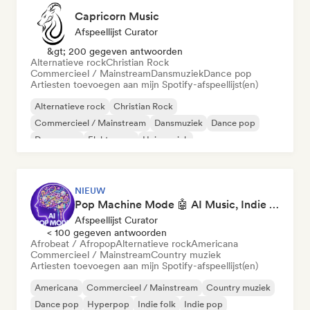
Capricorn Music
Afspeellijst Curator
&gt; 200 gegeven antwoorden
Alternatieve rock
Christian Rock
Commercieel / Mainstream
Dansmuziek
Dance pop
Artiesten toevoegen aan mijn Spotify-afspeellijst(en)
Alternatieve rock
Christian Rock
Commercieel / Mainstream
Dansmuziek
Dance pop
Droompop
Elektropop
Huismuziek
NIEUW
Pop Machine Mode 🤖 AI Music, Indie Pop & Dream Pop
Afspeellijst Curator
< 100 gegeven antwoorden
Afrobeat / Afropop
Alternatieve rock
Americana
Commercieel / Mainstream
Country muziek
Artiesten toevoegen aan mijn Spotify-afspeellijst(en)
Americana
Commercieel / Mainstream
Country muziek
Dance pop
Hyperpop
Indie folk
Indie pop