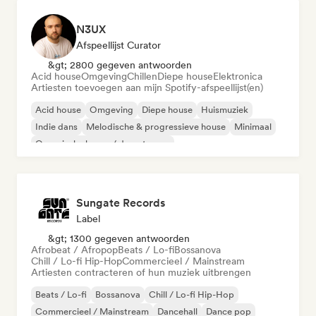
N3UX
Afspeellijst Curator
&gt; 2800 gegeven antwoorden
Acid house
Omgeving
Chillen
Diepe house
Elektronica
Artiesten toevoegen aan mijn Spotify-afspeellijst(en)
Acid house
Omgeving
Diepe house
Huismuziek
Indie dans
Melodische & progressieve house
Minimaal
Organische house / downtempo
Sungate Records
Label
&gt; 1300 gegeven antwoorden
Afrobeat / Afropop
Beats / Lo-fi
Bossanova
Chill / Lo-fi Hip-Hop
Commercieel / Mainstream
Artiesten contracteren of hun muziek uitbrengen
Beats / Lo-fi
Bossanova
Chill / Lo-fi Hip-Hop
Commercieel / Mainstream
Dancehall
Dance pop