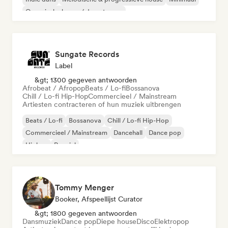
Organische house / downtempo
Sungate Records
Label
&gt; 1300 gegeven antwoorden
Afrobeat / Afropop
Beats / Lo-fi
Bossanova
Chill / Lo-fi Hip-Hop
Commercieel / Mainstream
Artiesten contracteren of hun muziek uitbrengen
Beats / Lo-fi
Bossanova
Chill / Lo-fi Hip-Hop
Commercieel / Mainstream
Dancehall
Dance pop
Hiphop
Popziel
Tommy Menger
Booker, Afspeellijst Curator
&gt; 1800 gegeven antwoorden
Dansmuziek
Dance pop
Diepe house
Disco
Elektropop