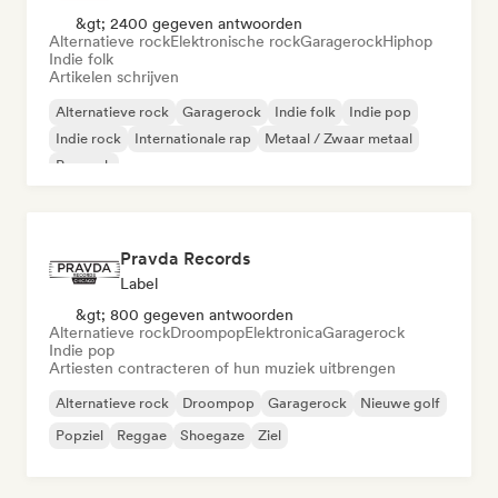
&gt; 2400 gegeven antwoorden
Alternatieve rock
Elektronische rock
Garagerock
Hiphop
Indie folk
Artikelen schrijven
Alternatieve rock
Garagerock
Indie folk
Indie pop
Indie rock
Internationale rap
Metaal / Zwaar metaal
Poprock
Pravda Records
Label
&gt; 800 gegeven antwoorden
Alternatieve rock
Droompop
Elektronica
Garagerock
Indie pop
Artiesten contracteren of hun muziek uitbrengen
Alternatieve rock
Droompop
Garagerock
Nieuwe golf
Popziel
Reggae
Shoegaze
Ziel