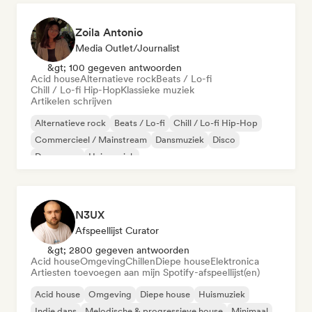
Zoila Antonio
Media Outlet/Journalist
&gt; 100 gegeven antwoorden
Acid house
Alternatieve rock
Beats / Lo-fi
Chill / Lo-fi Hip-Hop
Klassieke muziek
Artikelen schrijven
Alternatieve rock
Beats / Lo-fi
Chill / Lo-fi Hip-Hop
Commercieel / Mainstream
Dansmuziek
Disco
Droompop
Huismuziek
N3UX
Afspeellijst Curator
&gt; 2800 gegeven antwoorden
Acid house
Omgeving
Chillen
Diepe house
Elektronica
Artiesten toevoegen aan mijn Spotify-afspeellijst(en)
Acid house
Omgeving
Diepe house
Huismuziek
Indie dans
Melodische & progressieve house
Minimaal