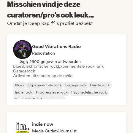
Misschien vind je deze
curatoren/pro's ook leuk...
Omdat je Deep Rap 💭's profiel bezoekt
Good Vibrations Radio
Radiostation
&gt; 2900 gegeven antwoorden
Blues
Elektronische rock
Experimentele rock
Funk
Garagerock
Artiesten uitzenden op de radio
Blues
Experimentele rock
Garagerock
Harde rock
Indie rock
Progressieve rock
Psychedelische rock
Rock & Roll / Klassieke rock
indie now
Media Outlet/Journalist