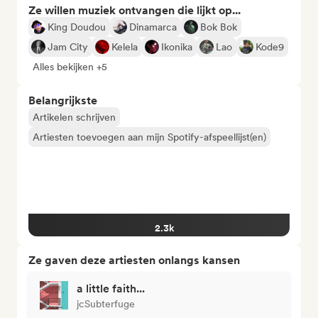
Ze willen muziek ontvangen die lijkt op...
King Doudou
Dinamarca
Bok Bok
Jam City
Kelela
Ikonika
Lao
Kode9
Alles bekijken +5
Belangrijkste
Artikelen schrijven
Artiesten toevoegen aan mijn Spotify-afspeellijst(en)
2.3k
Ze gaven deze artiesten onlangs kansen
a little faith...
jcSubterfuge