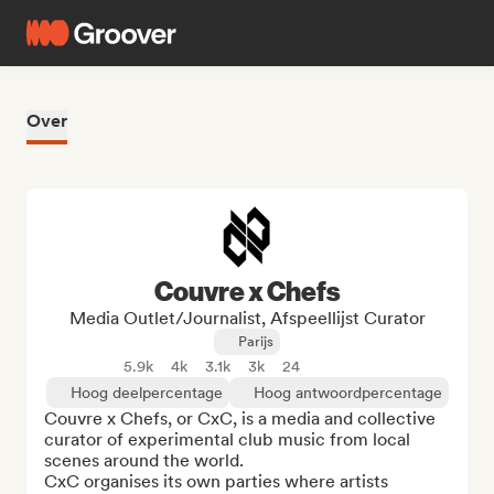
Over
Couvre x Chefs
Media Outlet/Journalist, Afspeellijst Curator
Parijs
5.9k
4k
3.1k
3k
24
Hoog deelpercentage
Hoog antwoordpercentage
Couvre x Chefs, or CxC, is a media and collective 
curator of experimental club music from local 
scenes around the world.

CxC organises its own parties where artists 