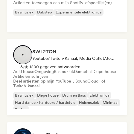
Artiesten toevoegen aan mijn Spotify-afspeellijst(en)
Basmuziek
Dubstep
Experimentele elektronica
SWL2TON
Youtube/Twitch-Kanaal, Media Outlet/Journalist
&gt; 1200 gegeven antwoorden
Acid house
Omgeving
Basmuziek
Dancehall
Diepe house
Artikelen schrijven
Deel artiesten op mijn YouTube-, SoundCloud- of
Twitch-kanaal
Basmuziek
Diepe house
Drum en Bass
Elektronica
Hard dance / hardcore / hardstyle
Huismuziek
Minimaal
Techno