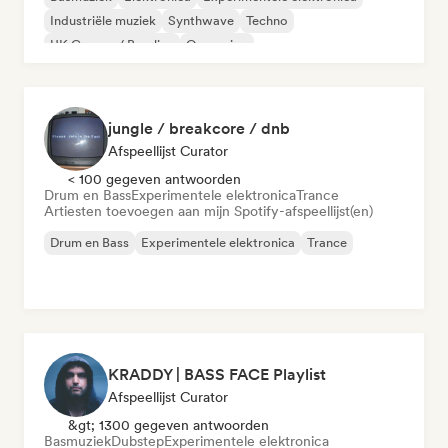
Industriële muziek
Synthwave
Techno
UK Garage / Bassline
Omgeving
jungle / breakcore / dnb
Afspeellijst Curator
< 100 gegeven antwoorden
Drum en Bass
Experimentele elektronica
Trance
Artiesten toevoegen aan mijn Spotify-afspeellijst(en)
Drum en Bass
Experimentele elektronica
Trance
KRADDY | BASS FACE Playlist
Afspeellijst Curator
&gt; 1300 gegeven antwoorden
Basmuziek
Dubstep
Experimentele elektronica