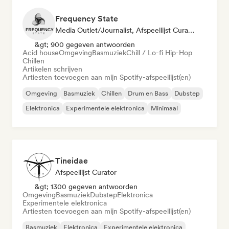
Frequency State
Media Outlet/Journalist, Afspeellijst Curator
&gt; 900 gegeven antwoorden
Acid house
Omgeving
Basmuziek
Chill / Lo-fi Hip-Hop
Chillen
Artikelen schrijven
Artiesten toevoegen aan mijn Spotify-afspeellijst(en)
Omgeving
Basmuziek
Chillen
Drum en Bass
Dubstep
Elektronica
Experimentele elektronica
Minimaal
Tineidae
Afspeellijst Curator
&gt; 1300 gegeven antwoorden
Omgeving
Basmuziek
Dubstep
Elektronica
Experimentele elektronica
Artiesten toevoegen aan mijn Spotify-afspeellijst(en)
Basmuziek
Elektronica
Experimentele elektronica