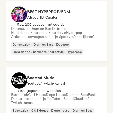
BEST HYPERPOP/EDM
Afspeellijst Curator
&gt; 200 gegeven antwoorden
Dansmuziek
Drum en Bass
Dubstep
Hard dance / hardcore / hardstyle
Hyperpop
Artiesten toevoegen aan mijn Spotify-afspeellijst(en)
Dansmuziek
Drum en Bass
Dubstep
Hard dance / hardcore / hardstyle
Hyperpop
Boosted Music
Youtube/Twitch-Kanaal
< 100 gegeven antwoorden
Basmuziek
Chill House
Diepe house
Drum en Bass
Funk
Deel artiesten op mijn YouTube-, SoundCloud- of
Twitch-kanaal
Basmuziek
Chill House
Diepe house
Drum en Bass