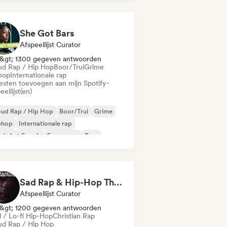
derhop/Dutch Hip-Hop
 in het Engels
She Got Bars
Afspeellijst Curator
&gt; 1300 gegeven antwoorden
ud Rap / Hip Hop
Boor/Trui
Grime
hop
Internationale rap
iesten toevoegen aan mijn Spotify-
eellijst(en)
oud Rap / Hip Hop
Boor/Trui
Grime
phop
Internationale rap
 in het Engels
Franse rap
Trap
Sad Rap & Hip-Hop That Makes You Cry
Afspeellijst Curator
&gt; 1200 gegeven antwoorden
l / Lo-fi Hip-Hop
Christian Rap
ud Rap / Hip Hop