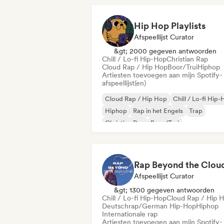
Hip Hop Playlists
Afspeellijst Curator
&gt; 2000 gegeven antwoorden
Chill / Lo-fi Hip-Hop
Christian Rap
Cloud Rap / Hip Hop
Boor/Trui
Hiphop
Artiesten toevoegen aan mijn Spotify-
afspeellijst(en)
Cloud Rap / Hip Hop
Chill / Lo-fi Hip
Hiphop
Rap in het Engels
Trap
Christian Rap
Boor/Trui
Instrumentale hiphop
Rap Beyond the Clou
Afspeellijst Curator
&gt; 1300 gegeven antwoorden
Chill / Lo-fi Hip-Hop
Cloud Rap / Hip 
Deutschrap/German Hip-Hop
Hiphop
Internationale rap
Artiesten toevoegen aan mijn Spotify-