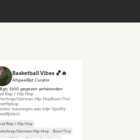
Basketball Vibes 🏀🔥
Afspeellijst Curator
&gt; 1200 gegeven antwoorden
ud Rap / Hip Hop
tschrap/German Hip-Hop
Boor/Trui
me
Hiphop
iesten toevoegen aan mijn Spotify-
eellijst(en)
oud Rap / Hip Hop
utschrap/German Hip-Hop
Boor/Trui
ime
Hiphop
Internationale rap