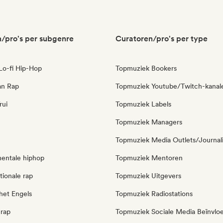
/pro's per subgenre
Curatoren/pro's per type
 Lo-fi Hip-Hop
Topmuziek Bookers
an Rap
Topmuziek Youtube/Twitch-kanal
rui
Topmuziek Labels
Topmuziek Managers
Topmuziek Media Outlets/Journal
mentale hiphop
Topmuziek Mentoren
tionale rap
Topmuziek Uitgevers
het Engels
Topmuziek Radiostations
 rap
Topmuziek Sociale Media Beïnvlo