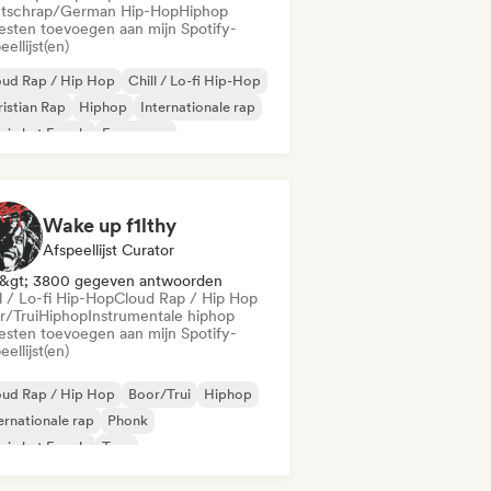
tschrap/German Hip-Hop
Hiphop
iesten toevoegen aan mijn Spotify-
eellijst(en)
oud Rap / Hip Hop
Chill / Lo-fi Hip-Hop
istian Rap
Hiphop
Internationale rap
 in het Engels
Franse rap
utschrap/German Hip-Hop
Wake up f1lthy
Afspeellijst Curator
&gt; 3800 gegeven antwoorden
l / Lo-fi Hip-Hop
Cloud Rap / Hip Hop
r/Trui
Hiphop
Instrumentale hiphop
iesten toevoegen aan mijn Spotify-
eellijst(en)
oud Rap / Hip Hop
Boor/Trui
Hiphop
ernationale rap
Phonk
 in het Engels
Trap
ll / Lo-fi Hip-Hop