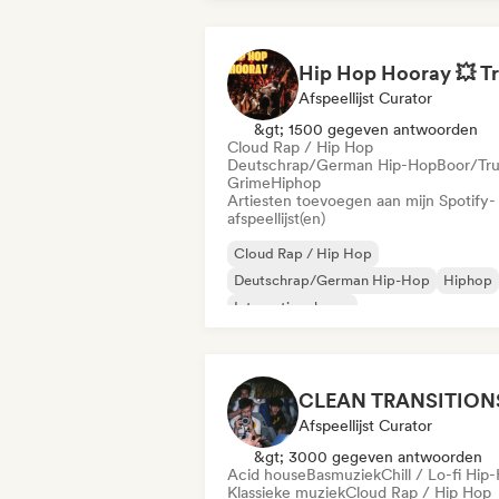
Afspeellijst Curator
&gt; 1500 gegeven antwoorden
Cloud Rap / Hip Hop
Deutschrap/German Hip-Hop
Boor/Tru
Grime
Hiphop
Artiesten toevoegen aan mijn Spotify-
afspeellijst(en)
Cloud Rap / Hip Hop
Deutschrap/German Hip-Hop
Hiphop
Internationale rap
Nederhop/Dutch Hip-Hop
Rap in het Engels
Franse rap
Rap/Trap Italiano
Afspeellijst Curator
&gt; 3000 gegeven antwoorden
Acid house
Basmuziek
Chill / Lo-fi Hip
Klassieke muziek
Cloud Rap / Hip Hop