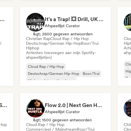
Ne
Rap
Hip Hop Hooray 💥 Trap, Hype & Party Rap Bangers
It's a Trap! 💥 Drill, UK Drill & Hard-Hitting Trap
Afspeellijst Curator
&gt; 2600 gegeven antwoorden
Christian Rap
Cloud Rap / Hip Hop
Clo
i
Deutschrap/German Hip-Hop
Boor/Trui
Hip
Hiphop
Art
Artiesten toevoegen aan mijn Spotify-
afsp
afspeellijst(en)
Cl
Cloud Rap / Hip Hop
Hi
Deutschrap/German Hip-Hop
Boor/Trui
Rap
Hiphop
Internationale rap
Nederhop/Dutch Hip-Hop
Rap in het Engels
Franse rap
CLEAN TRANSITIONS😤
Flow 2.0 | Next Gen Hustle
Afspeellijst Curator
&gt; 1500 gegeven antwoorden
-Hop
Cloud Rap / Hip Hop
Chil
Commercieel / Mainstream
Boor/Trui
Clo