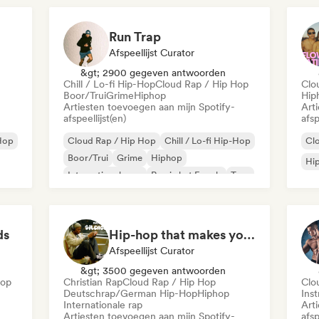
Run Trap
Afspeellijst Curator
&gt; 2900 gegeven antwoorden
Chill / Lo-fi Hip-Hop
Cloud Rap / Hip Hop
Clo
Boor/Trui
Grime
Hiphop
Hip
Artiesten toevoegen aan mijn Spotify-
Art
afspeellijst(en)
afsp
-Hop
Cloud Rap / Hip Hop
Chill / Lo-fi Hip-Hop
Cl
Boor/Trui
Grime
Hiphop
Hi
Internationale rap
Rap in het Engels
Trap
ds
Hip-hop that makes you nod in silence
Afspeellijst Curator
&gt; 3500 gegeven antwoorden
Hop
Christian Rap
Cloud Rap / Hip Hop
Clo
Deutschrap/German Hip-Hop
Hiphop
Ins
Internationale rap
Art
Artiesten toevoegen aan mijn Spotify-
afsp