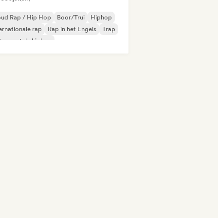
oud Rap / Hip Hop
Boor/Trui
Hiphop
ernationale rap
Rap in het Engels
Trap
trumentale hiphop