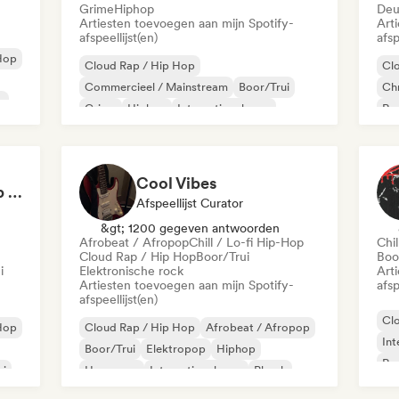
Grime
Hiphop
Deu
Artiesten toevoegen aan mijn Spotify-
Art
afspeellijst(en)
afsp
-Hop
Cloud Rap / Hip Hop
Cl
Commercieel / Mainstream
Boor/Trui
Chr
p
Grime
Hiphop
Internationale rap
Rap
Rap in het Engels
Franse rap
De
Cool Vibes
German Hip-Hop/Rap Essentials 🇩🇪 Deutschrap, Cloud Rap & Trap
Afspeellijst Curator
&gt; 1200 gegeven antwoorden
Afrobeat / Afropop
Chill / Lo-fi Hip-Hop
Chil
Cloud Rap / Hip Hop
Boor/Trui
Boo
i
Elektronische rock
Art
Artiesten toevoegen aan mijn Spotify-
afsp
afspeellijst(en)
Cl
-Hop
Cloud Rap / Hip Hop
Afrobeat / Afropop
Int
Boor/Trui
Elektropop
Hiphop
Rap
ui
Hyperpop
Internationale rap
Phonk
Chi