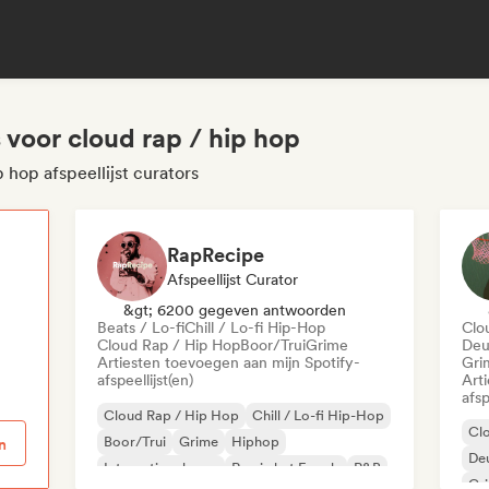
s voor cloud rap / hip hop
 hop afspeellijst curators
RapRecipe
Afspeellijst Curator
p
&gt; 6200 gegeven antwoorden
Beats / Lo-fi
Chill / Lo-fi Hip-Hop
Clo
Cloud Rap / Hip Hop
Boor/Trui
Grime
Deu
Artiesten toevoegen aan mijn Spotify-
Gri
afspeellijst(en)
Art
afsp
Cloud Rap / Hip Hop
Chill / Lo-fi Hip-Hop
Cl
Boor/Trui
Grime
Hiphop
n
De
Internationale rap
Rap in het Engels
R&B
Gr