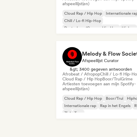
afspeellijst(en)
Cloud Rap / Hip Hop
Internationale ra
Chill / Lo-fi Hip-Hop
Deutschrap/German Hip-Hop
Hiphop
Nederhop/Dutch Hip-Hop
Rap in het Engels
Franse rap
Melody & Flow Socie
Afspeellijst Curator
&gt; 3400 gegeven antwoorden
Afrobeat / Afropop
Chill / Lo-fi Hip-H
Cloud Rap / Hip Hop
Boor/Trui
Grime
Artiesten toevoegen aan mijn Spotify-
afspeellijst(en)
Cloud Rap / Hip Hop
Boor/Trui
Hiph
Internationale rap
Rap in het Engels
R
Ziel
Trap