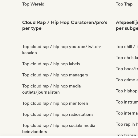
Top Wereld
Top Trap
Cloud Rap / Hip Hop Curatoren/pro's
Afspeelli
per type
per subg
Top cloud rap / hip hop youtube/twitch-
Top chill / 
kanalen
Top christia
Top cloud rap / hip hop labels
Top boor/tru
Top cloud rap / hip hop managers
Top grime a
Top cloud rap / hip hop media
Top hiphop 
outlets/journalisten
Top instrum
Top cloud rap / hip hop mentoren
Top internat
Top cloud rap / hip hop radiostations
Top rap in h
Top cloud rap / hip hop sociale media
beïnvloeders
Top franse r