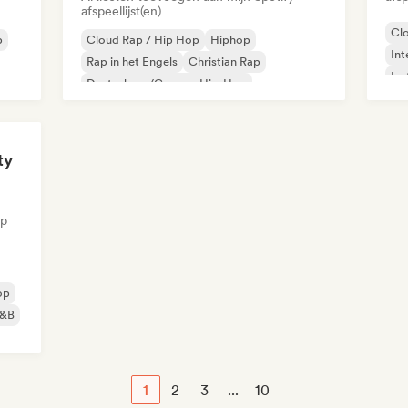
afspeellijst(en)
Cl
p
Cloud Rap / Hip Hop
Hiphop
Int
Rap in het Engels
Christian Rap
Ins
Deutschrap/German Hip-Hop
Internationale rap
Nederhop/Dutch Hip-Hop
Franse rap
ty
op
op
&B
1
2
3
...
10