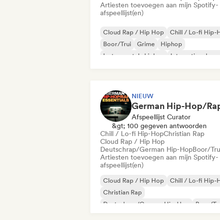
Artiesten toevoegen aan mijn Spotify-
afspeellijst(en)
Cloud Rap / Hip Hop
Chill / Lo-fi Hip
Boor/Trui
Grime
Hiphop
Instrumentale hiphop
Internationale ra
Rap in het Engels
NIEUW
Afspeellijst Curator
&gt; 100 gegeven antwoorden
Chill / Lo-fi Hip-Hop
Christian Rap
Cloud Rap / Hip Hop
Deutschrap/German Hip-Hop
Boor/Tru
Artiesten toevoegen aan mijn Spotify-
afspeellijst(en)
Cloud Rap / Hip Hop
Chill / Lo-fi Hip
Christian Rap
Deutschrap/German Hip-Hop
Boor/Tr
Grime
Hiphop
Internationale rap