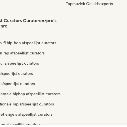
Topmuziek Geluidsexperts
jst Curators Curatoren/pro's
enre
lo-fi hip-hop afspeellijst curators
n rap afspeellijst curators
i afspeellijst curators
fspeellijst curators
afspeellijst curators
entale hiphop afspeellijst curators
ionale rap afspeellijst curators
et engels afspeellijst curators
ap afspeellijst curators