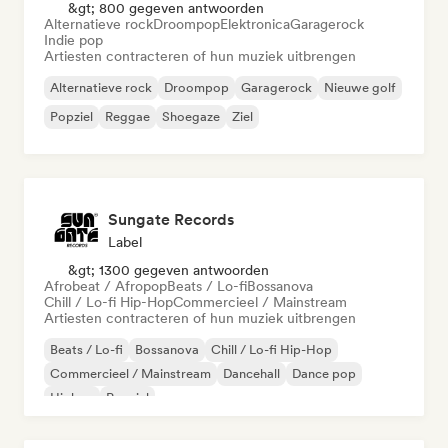
&gt; 800 gegeven antwoorden
Alternatieve rock
Droompop
Elektronica
Garagerock
Indie pop
Artiesten contracteren of hun muziek uitbrengen
Alternatieve rock
Droompop
Garagerock
Nieuwe golf
Popziel
Reggae
Shoegaze
Ziel
Sungate Records
Label
&gt; 1300 gegeven antwoorden
Afrobeat / Afropop
Beats / Lo-fi
Bossanova
Chill / Lo-fi Hip-Hop
Commercieel / Mainstream
Artiesten contracteren of hun muziek uitbrengen
Beats / Lo-fi
Bossanova
Chill / Lo-fi Hip-Hop
Commercieel / Mainstream
Dancehall
Dance pop
Hiphop
Popziel