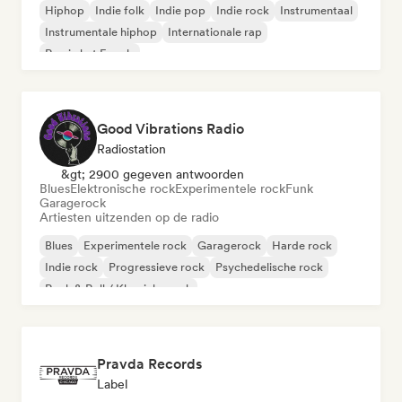
Hiphop
Indie folk
Indie pop
Indie rock
Instrumentaal
Instrumentale hiphop
Internationale rap
Rap in het Engels
Good Vibrations Radio
Radiostation
&gt; 2900 gegeven antwoorden
Blues
Elektronische rock
Experimentele rock
Funk
Garagerock
Artiesten uitzenden op de radio
Blues
Experimentele rock
Garagerock
Harde rock
Indie rock
Progressieve rock
Psychedelische rock
Rock & Roll / Klassieke rock
Pravda Records
Label