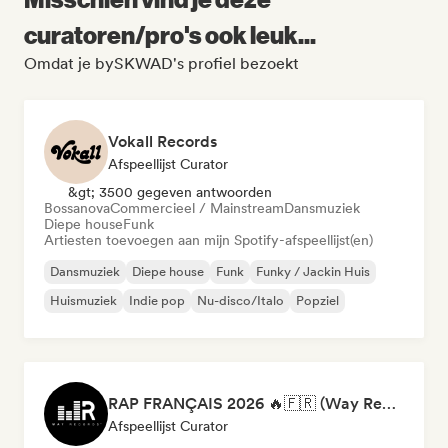
curatoren/pro's ook leuk...
Omdat je bySKWAD's profiel bezoekt
Vokall Records
Afspeellijst Curator
&gt; 3500 gegeven antwoorden
Bossanova
Commercieel / Mainstream
Dansmuziek
Diepe house
Funk
Artiesten toevoegen aan mijn Spotify-afspeellijst(en)
Dansmuziek
Diepe house
Funk
Funky / Jackin Huis
Huismuziek
Indie pop
Nu-disco/Italo
Popziel
RAP FRANÇAIS 2026 🔥🇫🇷 (Way Records)
Afspeellijst Curator