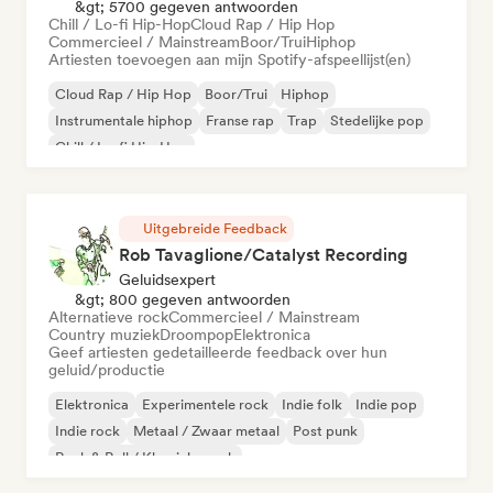
&gt; 5700 gegeven antwoorden
Chill / Lo-fi Hip-Hop
Cloud Rap / Hip Hop
Commercieel / Mainstream
Boor/Trui
Hiphop
Artiesten toevoegen aan mijn Spotify-afspeellijst(en)
Cloud Rap / Hip Hop
Boor/Trui
Hiphop
Instrumentale hiphop
Franse rap
Trap
Stedelijke pop
Chill / Lo-fi Hip-Hop
Uitgebreide Feedback
Rob Tavaglione/Catalyst Recording
Geluidsexpert
&gt; 800 gegeven antwoorden
Alternatieve rock
Commercieel / Mainstream
Country muziek
Droompop
Elektronica
Geef artiesten gedetailleerde feedback over hun
geluid/productie
Elektronica
Experimentele rock
Indie folk
Indie pop
Indie rock
Metaal / Zwaar metaal
Post punk
Rock & Roll / Klassieke rock