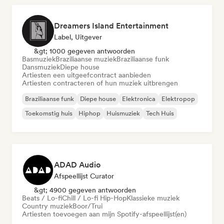
Dreamers Island Entertainment
Label, Uitgever
&gt; 1000 gegeven antwoorden
Basmuziek
Braziliaanse muziek
Braziliaanse funk
Dansmuziek
Diepe house
Artiesten een uitgeefcontract aanbieden
Artiesten contracteren of hun muziek uitbrengen
Braziliaanse funk
Diepe house
Elektronica
Elektropop
Toekomstig huis
Hiphop
Huismuziek
Tech Huis
ADAD Audio
Afspeellijst Curator
&gt; 4900 gegeven antwoorden
Beats / Lo-fi
Chill / Lo-fi Hip-Hop
Klassieke muziek
Country muziek
Boor/Trui
Artiesten toevoegen aan mijn Spotify-afspeellijst(en)