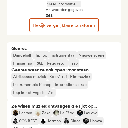
Meer informatie
Antwoorden gegeven
368
Bekijk vergelijkbare curatoren
Genres
Dancehall
Hiphop
Instrumentaal
Nieuwe scène
Franse rap
R&B
Reggaeton
Trap
Genres waar ze ook open voor staan
Afrikaanse muziek
Boor/Trui
Filmmuziek
Instrumentale hiphop
Internationale rap
Rap in het Engels
Ziel
Ze willen muziek ontvangen die lijkt op...
Lesram
Zake
La Fève
Laylow
SONBEST
Josman
Dinos
Hamza