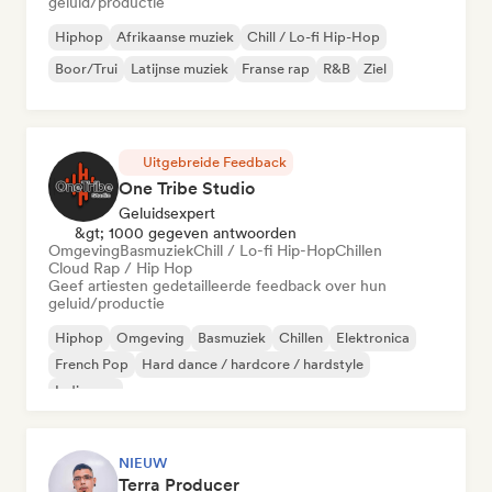
geluid/productie
Hiphop
Afrikaanse muziek
Chill / Lo-fi Hip-Hop
Boor/Trui
Latijnse muziek
Franse rap
R&B
Ziel
Uitgebreide Feedback
One Tribe Studio
Geluidsexpert
&gt; 1000 gegeven antwoorden
Omgeving
Basmuziek
Chill / Lo-fi Hip-Hop
Chillen
Cloud Rap / Hip Hop
Geef artiesten gedetailleerde feedback over hun
geluid/productie
Hiphop
Omgeving
Basmuziek
Chillen
Elektronica
French Pop
Hard dance / hardcore / hardstyle
Indie pop
NIEUW
Terra Producer