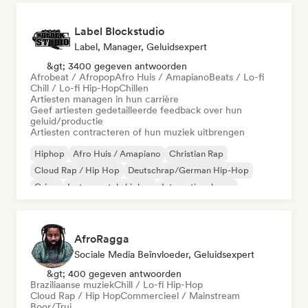
Label Blockstudio
Label, Manager, Geluidsexpert
&gt; 3400 gegeven antwoorden
Afrobeat / Afropop
Afro Huis / Amapiano
Beats / Lo-fi
Chill / Lo-fi Hip-Hop
Chillen
Artiesten managen in hun carrière
Geef artiesten gedetailleerde feedback over hun
geluid/productie
Artiesten contracteren of hun muziek uitbrengen
Hiphop
Afro Huis / Amapiano
Christian Rap
Cloud Rap / Hip Hop
Deutschrap/German Hip-Hop
Grime
Instrumentale hiphop
Internationale rap
AfroRagga
Sociale Media Beïnvloeder, Geluidsexpert
&gt; 400 gegeven antwoorden
Braziliaanse muziek
Chill / Lo-fi Hip-Hop
Cloud Rap / Hip Hop
Commercieel / Mainstream
Boor/Trui