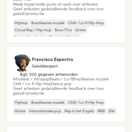
Maak impactvolle posts of reels over artiesten
Geef artiesten gedetailleerde feedback over hun
geluid/productie
Hiphop
Braziliaanse muziek
Chill / Lo-fi Hip-Hop
Cloud Rap / Hip Hop
Boor/Trui
Grime
Internationale rap
Rap in het Engels
Francisco Espectro
Geluidsexpert
&gt; 200 gegeven antwoorden
Afrobeat / Afropop
Beats / Lo-fi
Braziliaanse muziek
Chill / Lo-fi Hip-Hop
Dance pop
Geef artiesten gedetailleerde feedback over hun
geluid/productie
Hiphop
Braziliaanse muziek
Chill / Lo-fi Hip-Hop
Grime
Internationale pop
Rap in het Engels
R&B
Ziel