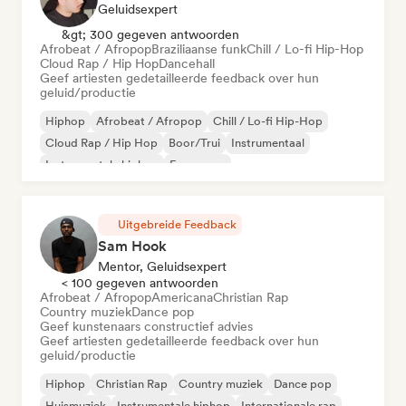
Geluidsexpert
&gt; 300 gegeven antwoorden
Afrobeat / Afropop
Braziliaanse funk
Chill / Lo-fi Hip-Hop
Cloud Rap / Hip Hop
Dancehall
Geef artiesten gedetailleerde feedback over hun
geluid/productie
Hiphop
Afrobeat / Afropop
Chill / Lo-fi Hip-Hop
Cloud Rap / Hip Hop
Boor/Trui
Instrumentaal
Instrumentale hiphop
Franse rap
Uitgebreide Feedback
Sam Hook
Mentor, Geluidsexpert
< 100 gegeven antwoorden
Afrobeat / Afropop
Americana
Christian Rap
Country muziek
Dance pop
Geef kunstenaars constructief advies
Geef artiesten gedetailleerde feedback over hun
geluid/productie
Hiphop
Christian Rap
Country muziek
Dance pop
Huismuziek
Instrumentale hiphop
Internationale rap