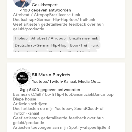
Geluidsexpert
< 100 gegeven antwoorden
Afrobeat / Afropop
Braziliaanse funk
Deutschrap/German Hip-Hop
Boor/Trui
Funk
Geef artiesten gedetailleerde feedback over hun
geluid/productie
Hiphop
Afrobeat / Afropop
Braziliaanse funk
Deutschrap/German Hip-Hop
Boor/Trui
Funk
Internationale rap
Nederhop/Dutch Hip-Hop
Sll Music Playlists
Youtube/Twitch-Kanaal, Media Outlet/Journalist, Afspeellijst Curator, Geluidsexpert
&gt; 5400 gegeven antwoorden
Basmuziek
Chill / Lo-fi Hip-Hop
Dansmuziek
Dance pop
Diepe house
Artikelen schrijven
Deel artiesten op mijn YouTube-, SoundCloud- of
Twitch-kanaal
Geef artiesten gedetailleerde feedback over hun
geluid/productie
Artiesten toevoegen aan mijn Spotify-afspeellijst(en)