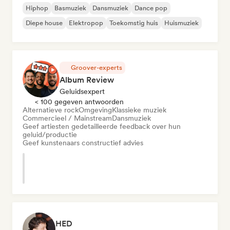
Hiphop
Basmuziek
Dansmuziek
Dance pop
Diepe house
Elektropop
Toekomstig huis
Huismuziek
Groover-experts
Album Review
Geluidsexpert
< 100 gegeven antwoorden
Alternatieve rock
Omgeving
Klassieke muziek
Commercieel / Mainstream
Dansmuziek
Geef artiesten gedetailleerde feedback over hun
geluid/productie
Geef kunstenaars constructief advies
HED