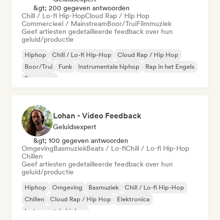
&gt; 200 gegeven antwoorden
Chill / Lo-fi Hip-Hop
Cloud Rap / Hip Hop
Commercieel / Mainstream
Boor/Trui
Filmmuziek
Geef artiesten gedetailleerde feedback over hun
geluid/productie
Hiphop
Chill / Lo-fi Hip-Hop
Cloud Rap / Hip Hop
Boor/Trui
Funk
Instrumentale hiphop
Rap in het Engels
Franse rap
Lohan - Video Feedback
Geluidsexpert
&gt; 100 gegeven antwoorden
Omgeving
Basmuziek
Beats / Lo-fi
Chill / Lo-fi Hip-Hop
Chillen
Geef artiesten gedetailleerde feedback over hun
geluid/productie
Hiphop
Omgeving
Basmuziek
Chill / Lo-fi Hip-Hop
Chillen
Cloud Rap / Hip Hop
Elektronica
Instrumentale hiphop