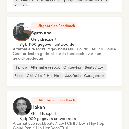
Popziel
Uitgebreide Feedback
Sgravone
Geluidsexpert
&gt; 1100 gegeven antwoorden
Alternatieve rock
Omgeving
Beats / Lo-fi
Blues
Chill House
Geef artiesten gedetailleerde feedback over hun
geluid/productie
Hiphop
Alternatieve rock
Omgeving
Beats / Lo-fi
Blues
Chill / Lo-fi Hip-Hop
Jazzfusie
Garagerock
Uitgebreide Feedback
Hakan
Geluidsexpert
&gt; 900 gegeven antwoorden
Alternatieve rock
Beats / Lo-fi
Chill / Lo-fi Hip-Hop
Cloud Rap / Hip Hop
Boor/Trui