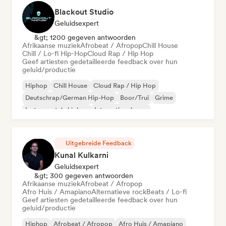
Blackout Studio
Geluidsexpert
&gt; 1200 gegeven antwoorden
Afrikaanse muziek
Afrobeat / Afropop
Chill House
Chill / Lo-fi Hip-Hop
Cloud Rap / Hip Hop
Geef artiesten gedetailleerde feedback over hun
geluid/productie
Hiphop
Chill House
Cloud Rap / Hip Hop
Deutschrap/German Hip-Hop
Boor/Trui
Grime
Instrumentale hiphop
Internationale rap
Uitgebreide Feedback
Kunal Kulkarni
Geluidsexpert
&gt; 300 gegeven antwoorden
Afrikaanse muziek
Afrobeat / Afropop
Afro Huis / Amapiano
Alternatieve rock
Beats / Lo-fi
Geef artiesten gedetailleerde feedback over hun
geluid/productie
Hiphop
Afrobeat / Afropop
Afro Huis / Amapiano