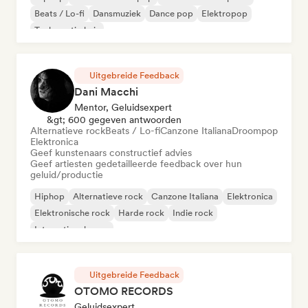
Beats / Lo-fi
Dansmuziek
Dance pop
Elektropop
Toekomstig huis
Uitgebreide Feedback
Dani Macchi
Mentor, Geluidsexpert
&gt; 600 gegeven antwoorden
Alternatieve rock
Beats / Lo-fi
Canzone Italiana
Droompop
Elektronica
Geef kunstenaars constructief advies
Geef artiesten gedetailleerde feedback over hun
geluid/productie
Hiphop
Alternatieve rock
Canzone Italiana
Elektronica
Elektronische rock
Harde rock
Indie rock
Internationale pop
Uitgebreide Feedback
OTOMO RECORDS
Geluidsexpert