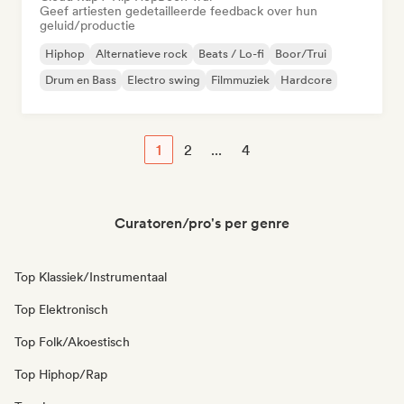
Geef artiesten gedetailleerde feedback over hun
geluid/productie
Hiphop
Alternatieve rock
Beats / Lo-fi
Boor/Trui
Drum en Bass
Electro swing
Filmmuziek
Hardcore
1
2
...
4
Curatoren/pro's per genre
Top Klassiek/Instrumentaal
Top Elektronisch
Top Folk/Akoestisch
Top Hiphop/Rap