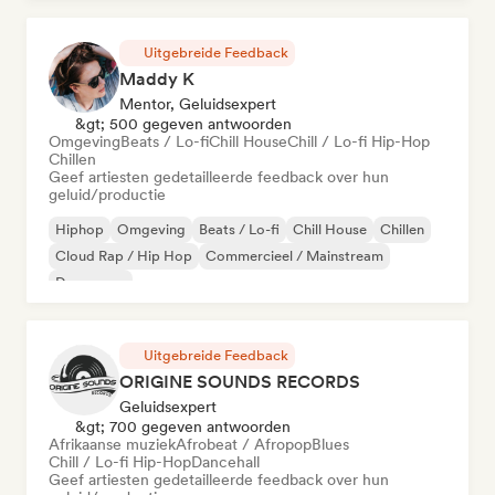
Uitgebreide Feedback
Maddy K
Mentor, Geluidsexpert
&gt; 500 gegeven antwoorden
Omgeving
Beats / Lo-fi
Chill House
Chill / Lo-fi Hip-Hop
Chillen
Geef artiesten gedetailleerde feedback over hun
geluid/productie
Hiphop
Omgeving
Beats / Lo-fi
Chill House
Chillen
Cloud Rap / Hip Hop
Commercieel / Mainstream
Dance pop
Uitgebreide Feedback
ORIGINE SOUNDS RECORDS
Geluidsexpert
&gt; 700 gegeven antwoorden
Afrikaanse muziek
Afrobeat / Afropop
Blues
Chill / Lo-fi Hip-Hop
Dancehall
Geef artiesten gedetailleerde feedback over hun