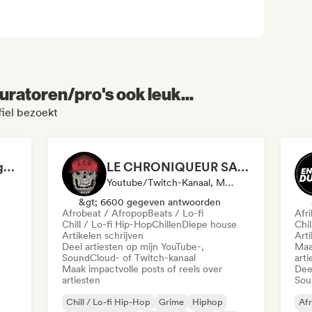
uratoren/pro's ook leuk...
fiel bezoekt
Hansy Bonne Compagnie
LE CHRONIQUEUR SALE
Youtube/Twitch-Kanaal, Media Outlet/Journalist, Sociale Media Beïnvloeder
&gt; 6600 gegeven antwoorden
Afrobeat / Afropop
Beats / Lo-fi
Afr
Chill / Lo-fi Hip-Hop
Chillen
Diepe house
Chil
Artikelen schrijven
Arti
Deel artiesten op mijn YouTube-,
Maa
SoundCloud- of Twitch-kanaal
arti
Maak impactvolle posts of reels over
Dee
artiesten
Sou
Chill / Lo-fi Hip-Hop
Grime
Hiphop
Afr