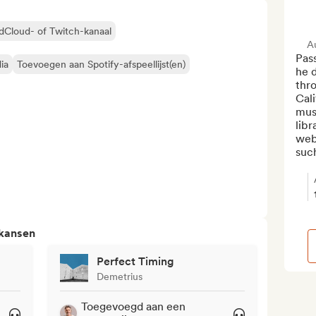
ndCloud- of Twitch-kanaal
A
Pas
ia
Toevoegen aan Spotify-afspeellijst(en)
he d
thr
Cali
mus
libr
webs
such
 kansen
Perfect Timing
Demetrius
Toegevoegd aan een