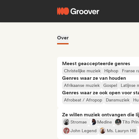
Over
Meest geaccepteerde genres
Christelijke muziek
Hiphop
Franse r
Genres waar ze van houden
Afrikaanse muziek
Gospel
Latijnse 
Genres waar ze ook open voor st
Afrobeat / Afropop
Dansmuziek
Hu
Ze willen muziek ontvangen die lij
Stromae
Medine
Tito Pri
John Legend
Ms. Lauryn Hill