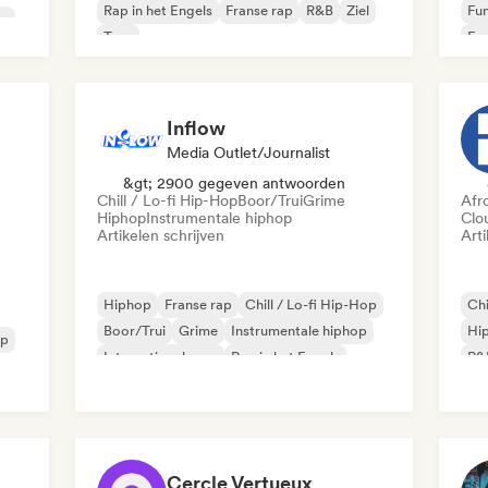
Rap in het Engels
Franse rap
R&B
Ziel
Fu
op
Trap
Fra
Inflow
Media Outlet/Journalist
&gt; 2900 gegeven antwoorden
Chill / Lo-fi Hip-Hop
Boor/Trui
Grime
Afr
Hiphop
Instrumentale hiphop
Clo
Artikelen schrijven
Arti
Hiphop
Franse rap
Chill / Lo-fi Hip-Hop
Chi
Boor/Trui
Grime
Instrumentale hiphop
Hi
op
Internationale rap
Rap in het Engels
R&
Cercle Vertueux