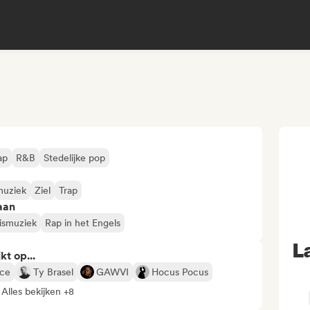
ap
R&B
Stedelijke pop
muziek
Ziel
Trap
aan
ismuziek
Rap in het Engels
La
kt op...
nce
Ty Brasel
GAWVI
Hocus Pocus
Alles bekijken +8