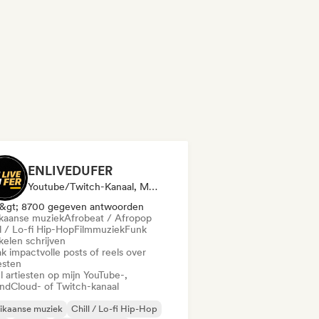
ENLIVEDUFER
Youtube/Twitch-Kanaal, Media Outlet/Journalist, Sociale Media Beïnvloeder
&gt; 8700 gegeven antwoorden
ikaanse muziek
Afrobeat / Afropop
l / Lo-fi Hip-Hop
Filmmuziek
Funk
kelen schrijven
k impactvolle posts of reels over
esten
l artiesten op mijn YouTube-,
ndCloud- of Twitch-kanaal
ikaanse muziek
Chill / Lo-fi Hip-Hop