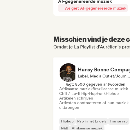
AI-gegenereerde muziek
Weigert AI-gegenereerde muziek
Misschien vind je deze c
Omdat je La Playlist d'Aurélien's pro
Label, Media Outlet/Journalist
&gt; 8500 gegeven antwoorden
Afrikaanse muziek
Braziliaanse muziek
Chill / Lo-fi Hip-Hop
Funk
Hiphop
Artikelen schrijven
Artiesten contracteren of hun muziek
uitbrengen
Hiphop
Rap in het Engels
Franse rap
R&B
Afrikaanse muziek