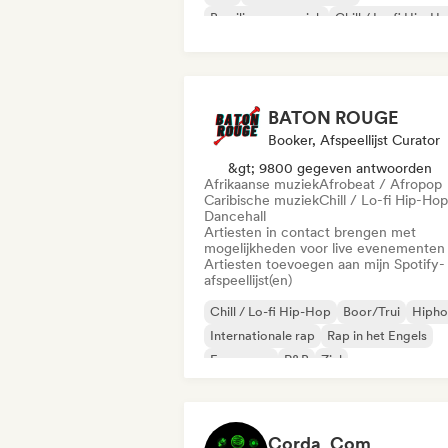
Braziliaanse muziek
Chill / Lo-fi Hip-H
Funk
BATON ROUGE
Booker, Afspeellijst Curator
&gt; 9800 gegeven antwoorden
Afrikaanse muziek
Afrobeat / Afropop
Caribische muziek
Chill / Lo-fi Hip-Hop
Dancehall
Artiesten in contact brengen met
mogelijkheden voor live evenementen
Artiesten toevoegen aan mijn Spotify-
afspeellijst(en)
Chill / Lo-fi Hip-Hop
Boor/Trui
Hiph
Internationale rap
Rap in het Engels
Franse rap
R&B
Ziel
Corda_Com