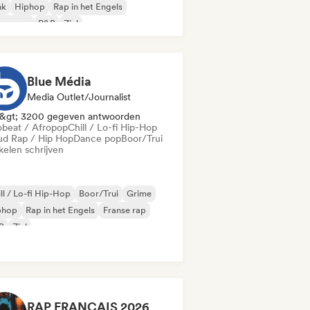
nk
Hiphop
Rap in het Engels
nse rap
R&B
Ziel
Blue Média
Media Outlet/Journalist
&gt; 3200 gegeven antwoorden
obeat / Afropop
Chill / Lo-fi Hip-Hop
ud Rap / Hip Hop
Dance pop
Boor/Trui
kelen schrijven
ll / Lo-fi Hip-Hop
Boor/Trui
Grime
phop
Rap in het Engels
Franse rap
B
Ziel
RAP FRANÇAIS 2026