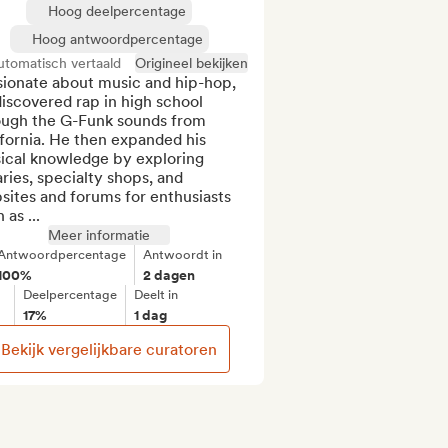
Hoog deelpercentage
Hoog antwoordpercentage
utomatisch vertaald
Origineel bekijken
sionate about music and hip-hop, 
iscovered rap in high school 
ough the G-Funk sounds from 
fornia. He then expanded his 
ical knowledge by exploring 
aries, specialty shops, and 
ites and forums for enthusiasts 
 as ...
Meer informatie
Antwoordpercentage
Antwoordt in
100%
2 dagen
Deelpercentage
Deelt in
17%
1 dag
Bekijk vergelijkbare curatoren