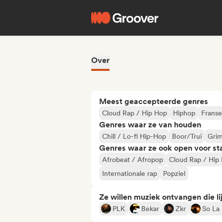
Over
Meest geaccepteerde genres
Cloud Rap / Hip Hop
Hiphop
Franse
Genres waar ze van houden
Chill / Lo-fi Hip-Hop
Boor/Trui
Gri
Genres waar ze ook open voor st
Afrobeat / Afropop
Cloud Rap / Hip
Internationale rap
Popziel
Ze willen muziek ontvangen die lij
PLK
Bekar
Zkr
So La