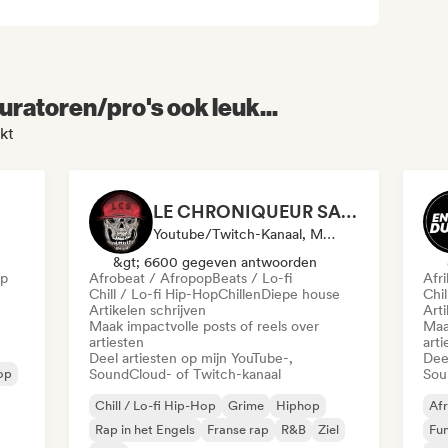
uratoren/pro's ook leuk...
kt
LE CHRONIQUEUR SALE
Youtube/Twitch-Kanaal, Media Outlet/Journalist, Sociale Media Beïnvloeder
&gt; 6600 gegeven antwoorden
op
Afrobeat / Afropop
Beats / Lo-fi
Afr
Chill / Lo-fi Hip-Hop
Chillen
Diepe house
Chil
Artikelen schrijven
Arti
Maak impactvolle posts of reels over
Maa
artiesten
arti
Deel artiesten op mijn YouTube-,
Dee
Hop
SoundCloud- of Twitch-kanaal
Sou
Chill / Lo-fi Hip-Hop
Grime
Hiphop
Afr
Rap in het Engels
Franse rap
R&B
Ziel
Fu