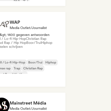
nse rap
R&B
Ziel
WAP
Media Outlet/Journalist
&gt; 1400 gegeven antwoorden
l / Lo-fi Hip-Hop
Christian Rap
ud Rap / Hip Hop
Boor/Trui
Hiphop
kelen schrijven
ll / Lo-fi Hip-Hop
Boor/Trui
Hiphop
nse rap
Trap
Christian Rap
oud Rap / Hip Hop
trumentale hiphop
Mainstreet Média
Media Outlet/Journalist