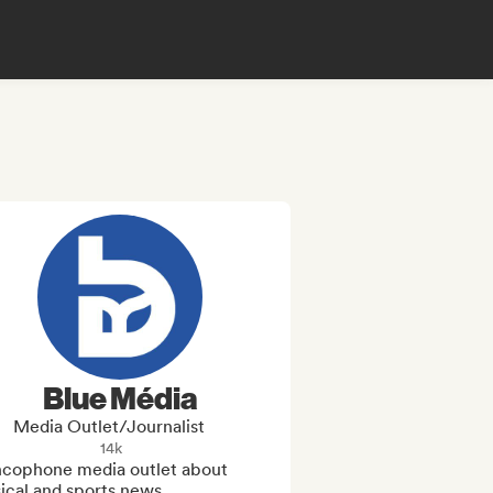
Blue Média
Media Outlet/Journalist
14k
ncophone media outlet about 
cal and sports news
