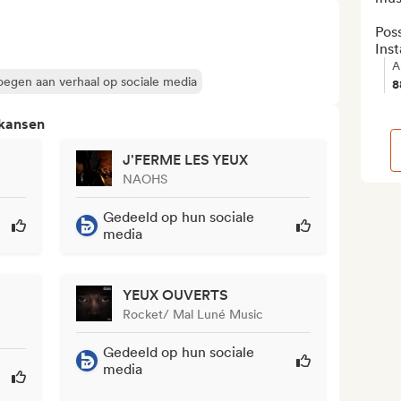
Poss
Ins
A
egen aan verhaal op sociale media
8
 kansen
J'FERME LES YEUX
NAOHS
Gedeeld op hun sociale
media
YEUX OUVERTS
Rocket/ Mal Luné Music
Gedeeld op hun sociale
media