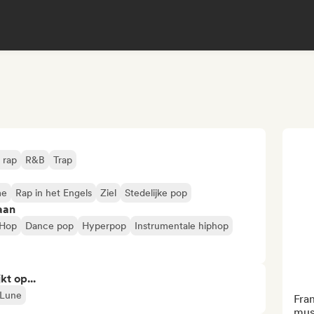
 rap
R&B
Trap
me
Rap in het Engels
Ziel
Stedelijke pop
aan
 Hop
Dance pop
Hyperpop
Instrumentale hiphop
kt op...
 Lune
Fra
musi