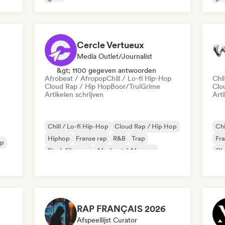
Trap
Fra
Cercle Vertueux
Media Outlet/Journalist
&gt; 1100 gegeven antwoorden
Afrobeat / Afropop
Chill / Lo-fi Hip-Hop
Chil
Cloud Rap / Hip Hop
Boor/Trui
Grime
Clo
Artikelen schrijven
Arti
Chill / Lo-fi Hip-Hop
Cloud Rap / Hip Hop
Chi
Hiphop
Franse rap
R&B
Trap
Fra
op
Stedelijke pop
Afrobeat / Afropop
Cl
Ins
RAP FRANÇAIS 2026
Afspeellijst Curator