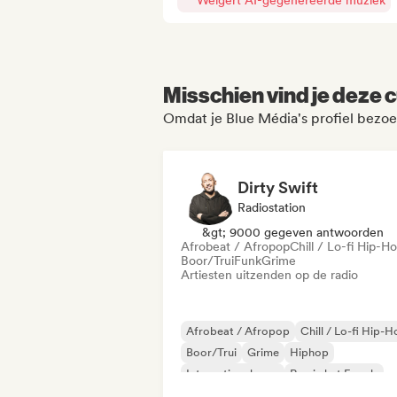
Weigert AI-gegenereerde muziek
Misschien vind je deze c
Omdat je Blue Média's profiel bezoe
Dirty Swift
Radiostation
&gt; 9000 gegeven antwoorden
Afrobeat / Afropop
Chill / Lo-fi Hip-H
Boor/Trui
Funk
Grime
Artiesten uitzenden op de radio
Afrobeat / Afropop
Chill / Lo-fi Hip-
Boor/Trui
Grime
Hiphop
Internationale rap
Rap in het Engels
Franse rap