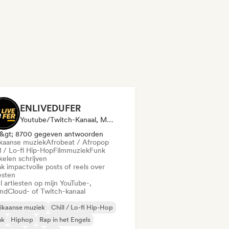
ENLIVEDUFER
Youtube/Twitch-Kanaal, Media Outlet/Journalist, Sociale Media Beïnvloeder
&gt; 8700 gegeven antwoorden
ikaanse muziek
Afrobeat / Afropop
l / Lo-fi Hip-Hop
Filmmuziek
Funk
kelen schrijven
k impactvolle posts of reels over
esten
l artiesten op mijn YouTube-,
ndCloud- of Twitch-kanaal
ikaanse muziek
Chill / Lo-fi Hip-Hop
nk
Hiphop
Rap in het Engels