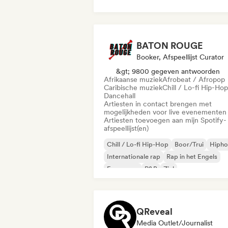
BATON ROUGE
Booker, Afspeellijst Curator
&gt; 9800 gegeven antwoorden
Afrikaanse muziek
Afrobeat / Afropop
Caribische muziek
Chill / Lo-fi Hip-Hop
Dancehall
Artiesten in contact brengen met
mogelijkheden voor live evenementen
Artiesten toevoegen aan mijn Spotify-
afspeellijst(en)
Chill / Lo-fi Hip-Hop
Boor/Trui
Hiph
Internationale rap
Rap in het Engels
Franse rap
R&B
Ziel
QReveal
Media Outlet/Journalist