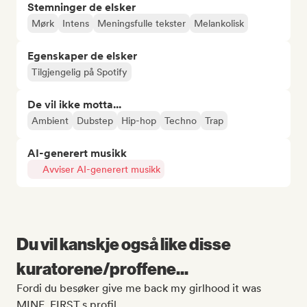
Stemninger de elsker
Mørk
Intens
Meningsfulle tekster
Melankolisk
Egenskaper de elsker
Tilgjengelig på Spotify
De vil ikke motta...
Ambient
Dubstep
Hip-hop
Techno
Trap
AI-generert musikk
Avviser AI-generert musikk
Du vil kanskje også like disse
kuratorene/proffene...
Fordi du besøker give me back my girlhood it was
MINE. FIRST.s profil