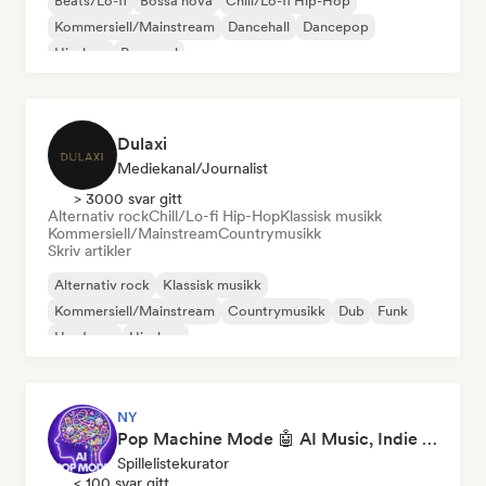
Beats/Lo-fi
Bossa nova
Chill/Lo-fi Hip-Hop
Kommersiell/Mainstream
Dancehall
Dancepop
Hip-hop
Pop-soul
Dulaxi
Mediekanal/journalist
> 3000 svar gitt
Alternativ rock
Chill/Lo-fi Hip-Hop
Klassisk musikk
Kommersiell/Mainstream
Countrymusikk
Skriv artikler
Alternativ rock
Klassisk musikk
Kommersiell/Mainstream
Countrymusikk
Dub
Funk
Hardcore
Hip-hop
NY
Pop Machine Mode 🤖 AI Music, Indie Pop & Dream Pop
Spillelistekurator
< 100 svar gitt