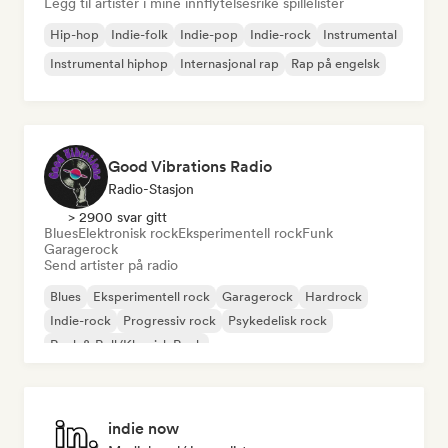
Legg til artister i mine innflytelsesrike spillelister
Hip-hop
Indie-folk
Indie-pop
Indie-rock
Instrumental
Instrumental hiphop
Internasjonal rap
Rap på engelsk
Good Vibrations Radio
Radio-Stasjon
> 2900 svar gitt
Blues
Elektronisk rock
Eksperimentell rock
Funk
Garagerock
Send artister på radio
Blues
Eksperimentell rock
Garagerock
Hardrock
Indie-rock
Progressiv rock
Psykedelisk rock
Rock & Roll/Klassisk Rock
indie now