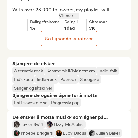
With over 23,000 followers, my playlist will...
Vis mer
Delingsfrekvens
Deling i
Gitte svar
1%
1 dag
516
Se lignende kuratorer
Sjangere de elsker
Alternativ rock
Kommersiell/Mainstream
Indie-folk
Indie-pop
Indie-rock
Poprock
Shoegaze
Sanger og låtskriver
Sjangere de også er åpne for å motta
Lofi-soveværelse
Progressiv pop
De ønsker å motta musikk som ligner på...
Taylor Swift
Lizzy McAlpine
Phoebe Bridgers
Lucy Dacus
Julien Baker