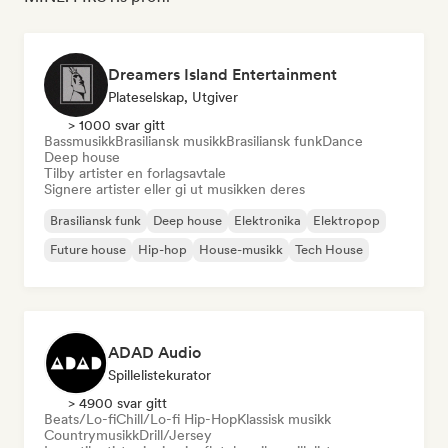
Dreamers Island Entertainment
Plateselskap, Utgiver
> 1000 svar gitt
Bassmusikk
Brasiliansk musikk
Brasiliansk funk
Dance
Deep house
Tilby artister en forlagsavtale
Signere artister eller gi ut musikken deres
Brasiliansk funk
Deep house
Elektronika
Elektropop
Future house
Hip-hop
House-musikk
Tech House
ADAD Audio
Spillelistekurator
> 4900 svar gitt
Beats/Lo-fi
Chill/Lo-fi Hip-Hop
Klassisk musikk
Countrymusikk
Drill/Jersey