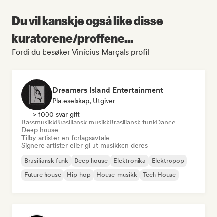
Du vil kanskje også like disse
kuratorene/proffene...
Fordi du besøker Vinícius Marçals profil
Dreamers Island Entertainment
Plateselskap, Utgiver
> 1000 svar gitt
Bassmusikk
Brasiliansk musikk
Brasiliansk funk
Dance
Deep house
Tilby artister en forlagsavtale
Signere artister eller gi ut musikken deres
Brasiliansk funk
Deep house
Elektronika
Elektropop
Future house
Hip-hop
House-musikk
Tech House