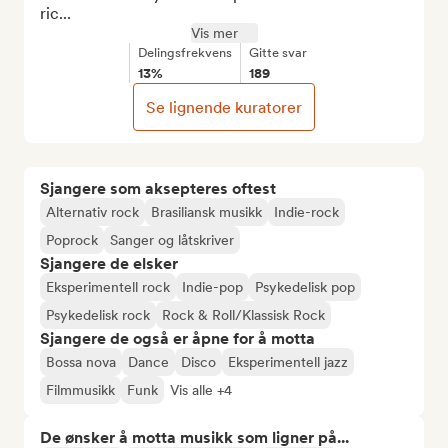
ric...
Vis mer
Delingsfrekvens
Gitte svar
13%
189
Se lignende kuratorer
Sjangere som aksepteres oftest
Alternativ rock
Brasiliansk musikk
Indie-rock
Poprock
Sanger og låtskriver
Sjangere de elsker
Eksperimentell rock
Indie-pop
Psykedelisk pop
Psykedelisk rock
Rock & Roll/Klassisk Rock
Sjangere de også er åpne for å motta
Bossa nova
Dance
Disco
Eksperimentell jazz
Filmmusikk
Funk
Vis alle +4
De ønsker å motta musikk som ligner på...