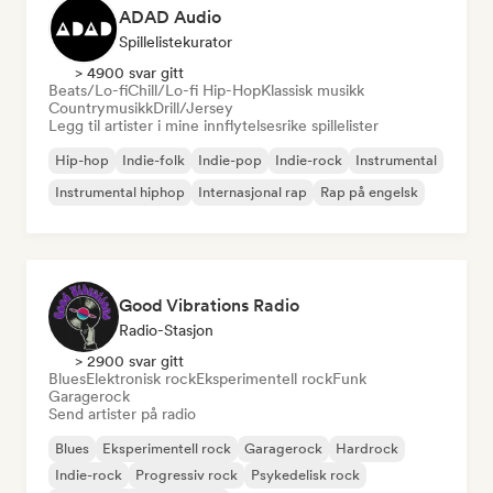
ADAD Audio
Spillelistekurator
> 4900 svar gitt
Beats/Lo-fi
Chill/Lo-fi Hip-Hop
Klassisk musikk
Countrymusikk
Drill/Jersey
Legg til artister i mine innflytelsesrike spillelister
Hip-hop
Indie-folk
Indie-pop
Indie-rock
Instrumental
Instrumental hiphop
Internasjonal rap
Rap på engelsk
Good Vibrations Radio
Radio-Stasjon
> 2900 svar gitt
Blues
Elektronisk rock
Eksperimentell rock
Funk
Garagerock
Send artister på radio
Blues
Eksperimentell rock
Garagerock
Hardrock
Indie-rock
Progressiv rock
Psykedelisk rock