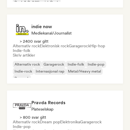
Rock & Roll/Klassisk Rock
indie now
Mediekanal/journalist
> 2400 svar gitt
Alternativ rock
Elektronisk rock
Garagerock
Hip-hop
Indie-folk
Skriv artikler
Alternativ rock
Garagerock
Indie-folk
Indie-pop
Indie-rock
Internasjonal rap
Metal/Heavy metal
Poprock
Pravda Records
Plateselskap
> 800 svar gitt
Alternativ rock
Dream pop
Elektronika
Garagerock
Indie-pop