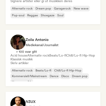
Signere artister eller gi ut musikken deres
Alternativ rock
Dream pop
Garagerock
New wave
Pop-soul
Reggae
Shoegaze
Soul
Zoila Antonio
Mediekanal/journalist
> 100 svar gitt
Acid house
Alternativ rock
Beats/Lo-fi
Chill/Lo-fi Hip-Hop
Klassisk musikk
Skriv artikler
Alternativ rock
Beats/Lo-fi
Chill/Lo-fi Hip-Hop
Kommersiell/Mainstream
Dance
Disco
Dream pop
House-musikk
N3UX