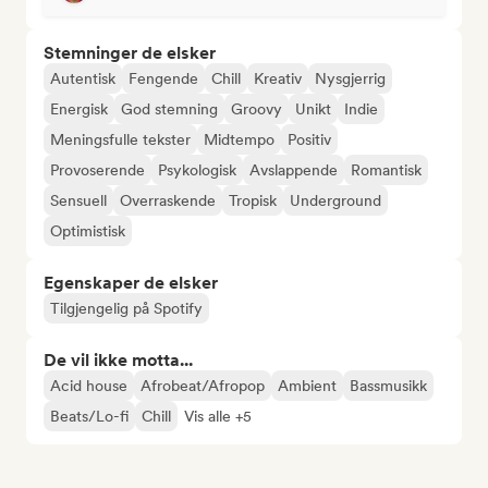
Stemninger de elsker
Autentisk
Fengende
Chill
Kreativ
Nysgjerrig
Energisk
God stemning
Groovy
Unikt
Indie
Meningsfulle tekster
Midtempo
Positiv
Provoserende
Psykologisk
Avslappende
Romantisk
Sensuell
Overraskende
Tropisk
Underground
Optimistisk
Egenskaper de elsker
Tilgjengelig på Spotify
De vil ikke motta...
Acid house
Afrobeat/Afropop
Ambient
Bassmusikk
Beats/Lo-fi
Chill
Vis alle +5