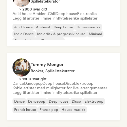
Spillelistekurator
> 2800 svar gitt
Acid house
Ambient
Chill
Deep house
Elektronika
Legg til artister i mine innflytelsesrike spillelister
Acid house
Ambient
Deep house
House-musikk
Indie Dance
Melodisk & progressiv house
Minimal
Organisk house/Downtempo
Tommy Menger
Booker, Spillelistekurator
> 1800 svar gitt
Dance
Dancepop
Deep house
Disco
Elektropop
Koble artister med muligheter for live-arrangementer
Legg til artister i mine innflytelsesrike spillelister
Dance
Dancepop
Deep house
Disco
Elektropop
Fransk house
Fransk pop
House-musikk