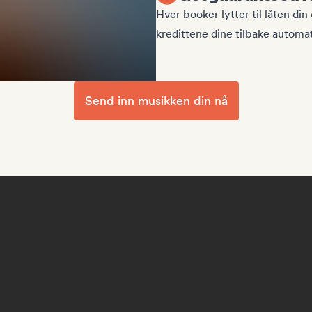
Hver booker lytter til låten din
kredittene dine tilbake automat
Send inn musikken din nå