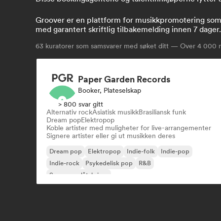
Groover er en plattform for musikkpromotering som k
med garantert skriftlig tilbakemelding innen 7 dager.
63
kuratorer som samsvarer med søket ditt — Over 4 000 mu
Paper Garden Records
Booker, Plateselskap
> 800 svar gitt
Alternativ rock
Asiatisk musikk
Brasiliansk funk
Dream pop
Elektropop
Koble artister med muligheter for live-arrangementer
Signere artister eller gi ut musikken deres
Dream pop
Elektropop
Indie-folk
Indie-pop
Indie-rock
Psykedelisk pop
R&B
Sanger og låtskriver