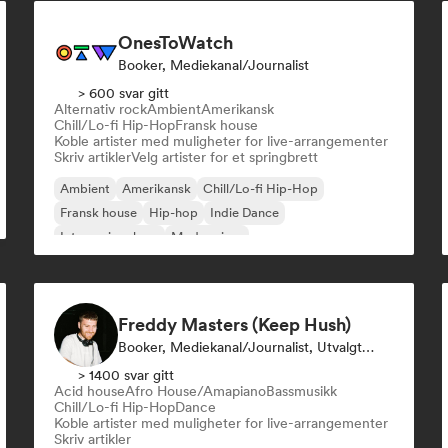
OnesToWatch
Booker, Mediekanal/journalist
> 600 svar gitt
Alternativ rock
Ambient
Amerikansk
Chill/Lo-fi Hip-Hop
Fransk house
Koble artister med muligheter for live-arrangementer
Skriv artikler
Velg artister for et springbrett
Ambient
Amerikansk
Chill/Lo-fi Hip-Hop
Fransk house
Hip-hop
Indie Dance
Internasjonal rap
Modern jazz
Freddy Masters (Keep Hush)
Booker, Mediekanal/journalist, Utvalgt DJ
> 1400 svar gitt
Acid house
Afro House/Amapiano
Bassmusikk
Chill/Lo-fi Hip-Hop
Dance
Koble artister med muligheter for live-arrangementer
Skriv artikler