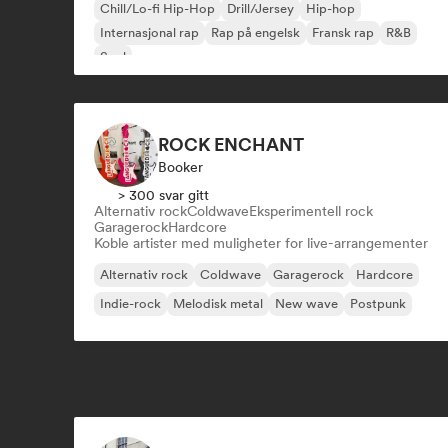
Chill/Lo-fi Hip-Hop
Drill/Jersey
Hip-hop
Internasjonal rap
Rap på engelsk
Fransk rap
R&B
Soul
ROCK ENCHANT
Booker
> 300 svar gitt
Alternativ rock
Coldwave
Eksperimentell rock
Garagerock
Hardcore
Koble artister med muligheter for live-arrangementer
Alternativ rock
Coldwave
Garagerock
Hardcore
Indie-rock
Melodisk metal
New wave
Postpunk