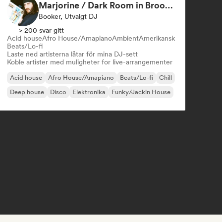
Marjorine / Dark Room in Brooklyn
Booker, Utvalgt DJ
> 200 svar gitt
Acid house
Afro House/Amapiano
Ambient
Amerikansk
Beats/Lo-fi
Laste ned artisterna låtar för mina DJ-sett
Koble artister med muligheter for live-arrangementer
Acid house
Afro House/Amapiano
Beats/Lo-fi
Chill
Deep house
Disco
Elektronika
Funky/Jackin House