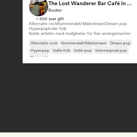
The Lost Wanderer Bar Café in Newcastle
Booker
> 500 svar gitt
Alternativ rock
Kommersiell/Mainstream
Dream pop
Hyperpop
Indie-folk
Koble artister med muligheter for live-arrangementer
Alternativ rock
Kommersiell/Mainstream
Dream pop
Hyperpop
Indie-folk
Indie-pop
Internasjonal pop
Pop-soul