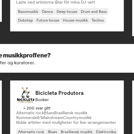
Laste ned artisterna låtar för mina DJ-sett
Bassmusikk
Dance
Deep house
Drum and Bass
Dubstep
Future house
House-musikk
Techno
se musikkproffene?
fer og kuratorer.
Bicicleta Produtora
Booker
> 200 svar gitt
Alternativ rock
Blues
Brasiliansk musikk
Kommersiell/Mainstream
Countrymusikk
Koble artister med muligheter for live-arrangementer
Alternativ rock
Blues
Brasiliansk musikk
Elektronika