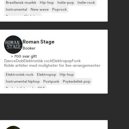
Brasiliansk musikk
Hip-hop
Indie-pop
Indie-rock
Instrumental
New wave
Poprock
Sanger og låtskriver
Roman Stage
Booker
> 700 svar gitt
Dance
Dub
Elektronisk rock
Elektropop
Funk
Koble artister med muligheter for live-arrangementer
Elektronisk rock
Elektropop
Hip-hop
Instrumental hiphop
Postpunk
Psykedelisk pop
Psykedelisk rock
R&B