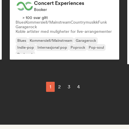
Concert Experiences
Booker
> 100 svar gitt
Blues
Kommersiell/Mainstream
Countrymusikk
Funk
Garagerock
Koble artister med muligheter for live-arrangementer
Blues
Kommersiell/Mainstream
Garagerock
Indie-pop
Internasjonal pop
Poprock
Pop-soul
Punkrock
1
2
3
4