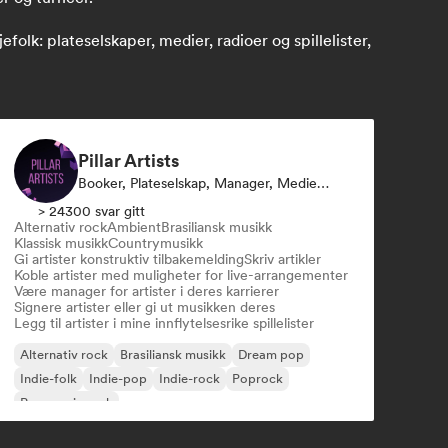
k: plateselskaper, medier, radioer og spillelister,
Pillar Artists
Booker, Plateselskap, Manager, Mediekanal/journalist, Mentor, Spillelistekurator
> 24300 svar gitt
Alternativ rock
Ambient
Brasiliansk musikk
Klassisk musikk
Countrymusikk
Gi artister konstruktiv tilbakemelding
Skriv artikler
Koble artister med muligheter for live-arrangementer
Være manager for artister i deres karrierer
Signere artister eller gi ut musikken deres
Legg til artister i mine innflytelsesrike spillelister
Alternativ rock
Brasiliansk musikk
Dream pop
Indie-folk
Indie-pop
Indie-rock
Poprock
Progressiv rock