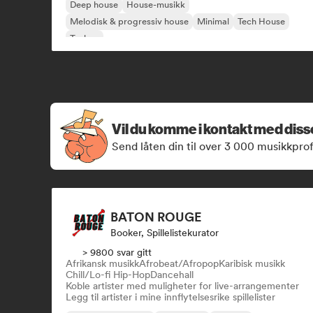
Deep house
House-musikk
Melodisk & progressiv house
Minimal
Tech House
Techno
Vil du komme i kontakt med dis
Send låten din til over 3 000 musikkprof
BATON ROUGE
Booker, Spillelistekurator
> 9800 svar gitt
Afrikansk musikk
Afrobeat/Afropop
Karibisk musikk
Chill/Lo-fi Hip-Hop
Dancehall
Koble artister med muligheter for live-arrangementer
Legg til artister i mine innflytelsesrike spillelister