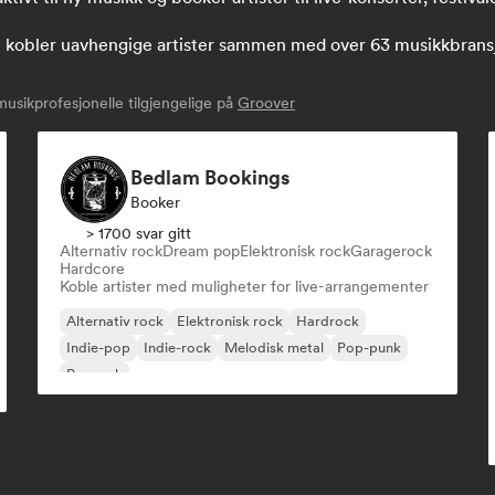
obler uavhengige artister sammen med over 63 musikkbransjefol
sikprofesjonelle tilgjengelige på
Groover
Bedlam Bookings
Booker
> 1700 svar gitt
Alternativ rock
Dream pop
Elektronisk rock
Garagerock
Hardcore
Koble artister med muligheter for live-arrangementer
Alternativ rock
Elektronisk rock
Hardrock
Indie-pop
Indie-rock
Melodisk metal
Pop-punk
Poprock