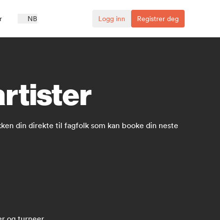
r
NB
Logg inn
Registrer deg
rtister
en din direkte til fagfolk som kan booke din neste
er og turneer.