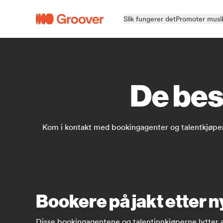
Slik fungerer det
Promoter musi
De bes
Kom i kontakt med bookingagenter og talentkjøpere
Bookere på jakt etter n
Disse bookingagentene og talentinnkjøperne lytter akti