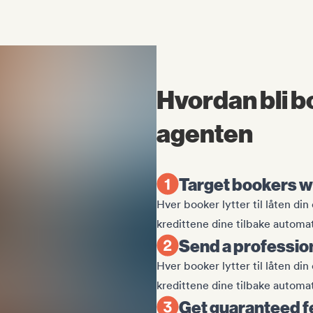
Hvordan bli b
agenten
Target bookers w
Hver booker lytter til låten din
kredittene dine tilbake automat
Send a profession
Hver booker lytter til låten din
kredittene dine tilbake automat
Get guaranteed f