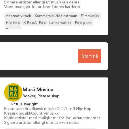
Signere artister eller gi ut musikken deres
Være manager for artister i deres karrierer
Alternativ rock
Kommersiell/Mainstream
Filmmusikk
Hip-hop
K-Pop/J-Pop
Latinamusikk
Pop-punk
Poprock
Start nå
Marã Música
Booker, Plateselskap
> 1100 svar gitt
Bassmusikk
Brasiliansk musikk
Chill/Lo-fi Hip-Hop
Klassisk musikk
Countrymusikk
Koble artister med muligheter for live-arrangementer
Signere artister eller gi ut musikken deres