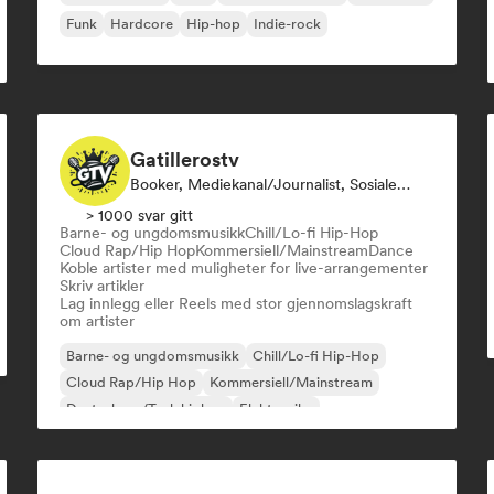
Funk
Hardcore
Hip-hop
Indie-rock
Gatillerostv
Booker, Mediekanal/journalist, Sosiale Medier-Influencer
> 1000 svar gitt
Barne- og ungdomsmusikk
Chill/Lo-fi Hip-Hop
Cloud Rap/Hip Hop
Kommersiell/Mainstream
Dance
Koble artister med muligheter for live-arrangementer
Skriv artikler
Lag innlegg eller Reels med stor gjennomslagskraft
om artister
Barne- og ungdomsmusikk
Chill/Lo-fi Hip-Hop
Cloud Rap/Hip Hop
Kommersiell/Mainstream
Deutschrap/Tysk hiphop
Elektronika
Eksperimentell jazz
Hip-hop