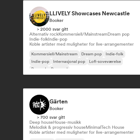
LLIVELY Showcases Newcastle
Booker
> 2000 svar gitt
Alternativ rock
Kommersiell/Mainstream
Dream pop
Indie-folk
Indie-pop
Koble artister med muligheter for live-arrangementer
Kommersiell/Mainstream
Dream pop
Indie-folk
Indie-pop
Internasjonal pop
Lofi-soveværelse
Poprock
Pop-soul
Gärten
Booker
> 700 svar gitt
Deep house
House-musikk
Melodisk & progressiv house
Minimal
Tech House
Koble artister med muligheter for live-arrangementer