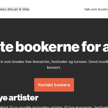
kken din
Lær & Voks
Søk som kurato
te bookerne for a
 som booker live-konserter, festivaler og turneer. Send musikk
konsert.
Kontakt bookere
ye artister
vt til ny musikk og booker artister til live-konserter, festival