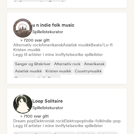
Lofi-soveværelse
Poprock
u n indie folk music
Spillelistekurator
> 7200 svar gitt
Alternativ rock
Amerikansk
Asiatisk musikk
Beats/Lo-fi
Kristen musikk
Legg til artister i mine innflytelsesrike spillelister
Sanger og låtskriver
Alternativ rock
Amerikansk
Asiatisk musikk
Kristen musikk
Countrymusikk
Dream pop
Indie Dance
Loop Solitaire
Spillelistekurator
> 7100 svar gitt
Dream pop
Elektronisk rock
Elektropop
Indie-folk
Indie-pop
Legg til artister i mine innflytelsesrike spillelister