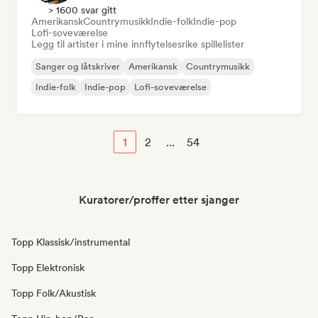
> 1600 svar gitt
Amerikansk
Countrymusikk
Indie-folk
Indie-pop
Lofi-soveværelse
Legg til artister i mine innflytelsesrike spillelister
Sanger og låtskriver
Amerikansk
Countrymusikk
Indie-folk
Indie-pop
Lofi-soveværelse
1
2
...
54
Kuratorer/proffer etter sjanger
Topp Klassisk/instrumental
Topp Elektronisk
Topp Folk/Akustisk