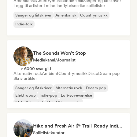
Amerikansk
Countrymusikk
Indie-folk
Sanger og låtskriver
Legg til artister i mine innflytelsesrike spillelister
Sanger og låtskriver
Amerikansk
Countrymusikk
Indie-folk
The Sounds Won't Stop
Mediekanal/journalist
> 6000 svar gitt
Alternativ rock
Ambient
Countrymusikk
Disco
Dream pop
Skriv artikler
Sanger og låtskriver
Alternativ rock
Dream pop
Elektropop
Indie-pop
Lofi-soveværelse
Melodisk metal
Metal/Heavy metal
Hike and Fresh Air 🏞️ Trail-Ready Indie Folk & Acoustic
Spillelistekurator