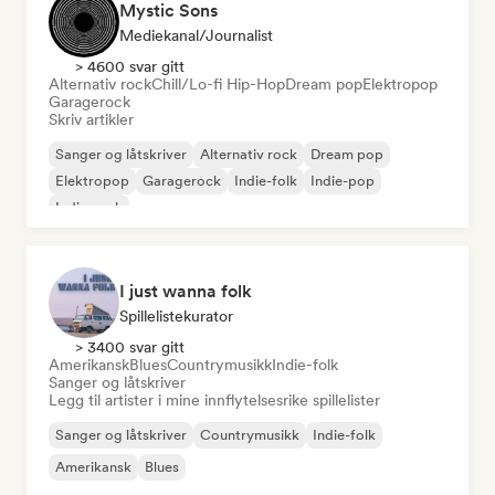
Mystic Sons
Mediekanal/journalist
> 4600 svar gitt
Alternativ rock
Chill/Lo-fi Hip-Hop
Dream pop
Elektropop
Garagerock
Skriv artikler
Sanger og låtskriver
Alternativ rock
Dream pop
Elektropop
Garagerock
Indie-folk
Indie-pop
Indie-rock
I just wanna folk
Spillelistekurator
> 3400 svar gitt
Amerikansk
Blues
Countrymusikk
Indie-folk
Sanger og låtskriver
Legg til artister i mine innflytelsesrike spillelister
Sanger og låtskriver
Countrymusikk
Indie-folk
Amerikansk
Blues