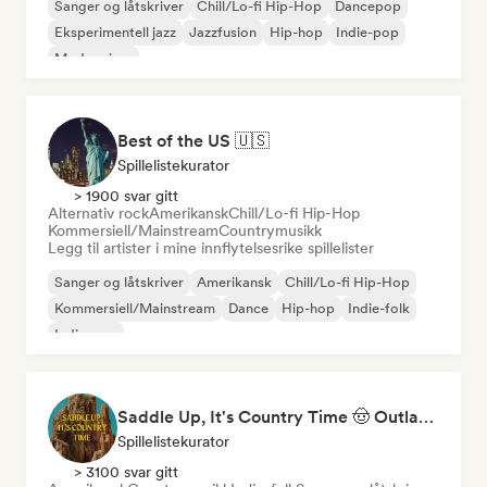
Sanger og låtskriver
Chill/Lo-fi Hip-Hop
Dancepop
Eksperimentell jazz
Jazzfusion
Hip-hop
Indie-pop
Modern jazz
Best of the US 🇺🇸
Spillelistekurator
> 1900 svar gitt
Alternativ rock
Amerikansk
Chill/Lo-fi Hip-Hop
Kommersiell/Mainstream
Countrymusikk
Legg til artister i mine innflytelsesrike spillelister
Sanger og låtskriver
Amerikansk
Chill/Lo-fi Hip-Hop
Kommersiell/Mainstream
Dance
Hip-hop
Indie-folk
Indie-pop
Saddle Up, It's Country Time 🤠 Outlaw Country, Americana & Country Rock
Spillelistekurator
> 3100 svar gitt