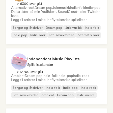
> 6300 svar gitt
Alternativ rock
Dream pop
Julemusikk
Indie-folk
Indie-pop
Del artister på min YouTube-, SoundCloud- eller Twitch-
kanal
Legg til artister i mine innflytelsesrike spillelister
Sanger og låtskriver
Dream pop
Julemusikk
Indie-folk
Indie-pop
Indie-rock
Lofi-soveværelse
Alternativ rock
Independent Music Playlists
Spillelistekurator
> 12700 svar gitt
Ambient
Dream pop
Indie-folk
Indie-pop
Indie-rock
Legg til artister i mine innflytelsesrike spillelister
Sanger og låtskriver
Indie-folk
Indie-pop
Indie-rock
Lofi-soveværelse
Ambient
Dream pop
Instrumental