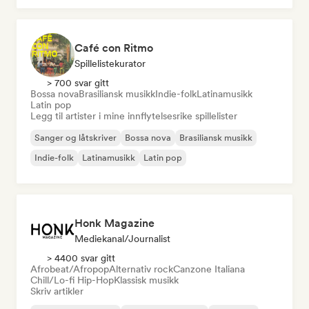
Café con Ritmo
Spillelistekurator
> 700 svar gitt
Bossa nova
Brasiliansk musikk
Indie-folk
Latinamusikk
Latin pop
Legg til artister i mine innflytelsesrike spillelister
Sanger og låtskriver
Bossa nova
Brasiliansk musikk
Indie-folk
Latinamusikk
Latin pop
Honk Magazine
Mediekanal/journalist
> 4400 svar gitt
Afrobeat/Afropop
Alternativ rock
Canzone Italiana
Chill/Lo-fi Hip-Hop
Klassisk musikk
Skriv artikler