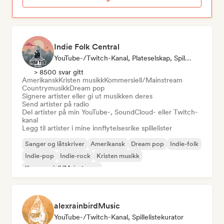
Indie Folk Central
YouTube-/Twitch-Kanal, Plateselskap, Spillelistekurator, Radio-Stasjon
> 8500 svar gitt
Amerikansk
Kristen musikk
Kommersiell/Mainstream
Countrymusikk
Dream pop
Signere artister eller gi ut musikken deres
Send artister på radio
Del artister på min YouTube-, SoundCloud- eller Twitch-
kanal
Legg til artister i mine innflytelsesrike spillelister
Sanger og låtskriver
Amerikansk
Dream pop
Indie-folk
Indie-pop
Indie-rock
Kristen musikk
Kommersiell/Mainstream
alexrainbirdMusic
YouTube-/Twitch-Kanal, Spillelistekurator