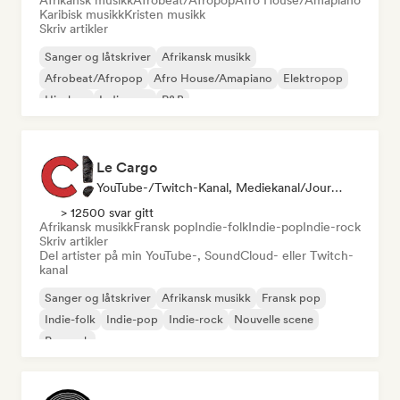
Afrikansk musikk
Afrobeat/Afropop
Afro House/Amapiano
Karibisk musikk
Kristen musikk
Skriv artikler
Sanger og låtskriver
Afrikansk musikk
Afrobeat/Afropop
Afro House/Amapiano
Elektropop
Hip-hop
Indie-pop
R&B
Le Cargo
YouTube-/Twitch-Kanal, Mediekanal/journalist
> 12500 svar gitt
Afrikansk musikk
Fransk pop
Indie-folk
Indie-pop
Indie-rock
Skriv artikler
Del artister på min YouTube-, SoundCloud- eller Twitch-
kanal
Sanger og låtskriver
Afrikansk musikk
Fransk pop
Indie-folk
Indie-pop
Indie-rock
Nouvelle scene
Poprock