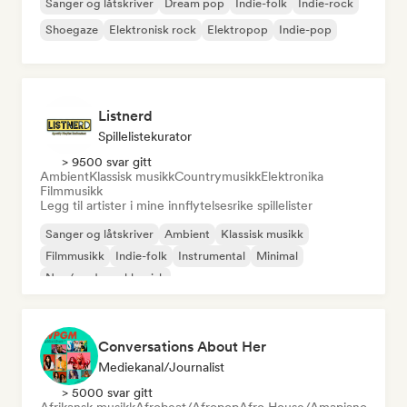
Sanger og låtskriver
Dream pop
Indie-folk
Indie-rock
Shoegaze
Elektronisk rock
Elektropop
Indie-pop
Listnerd
Spillelistekurator
> 9500 svar gitt
Ambient
Klassisk musikk
Countrymusikk
Elektronika
Filmmusikk
Legg til artister i mine innflytelsesrike spillelister
Sanger og låtskriver
Ambient
Klassisk musikk
Filmmusikk
Indie-folk
Instrumental
Minimal
Neo/moderne klassisk
Conversations About Her
Mediekanal/journalist
> 5000 svar gitt