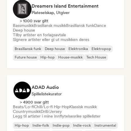
Dreamers Island Entertainment
Plateselskap, Utgiver
> 1000 svar gitt
Bassmusikk
Brasiliansk musikk
Brasiliansk funk
Dance
Deep house
Tilby artister en forlagsavtale
Signere artister eller gi ut musikken deres
Brasiliansk funk
Deep house
Elektronika
Elektropop
Future house
Hip-hop
House-musikk
Tech House
ADAD Audio
Spillelistekurator
> 4900 svar gitt
Beats/Lo-fi
Chill/Lo-fi Hip-Hop
Klassisk musikk
Countrymusikk
Drill/Jersey
Legg til artister i mine innflytelsesrike spillelister
Hip-hop
Indie-folk
Indie-pop
Indie-rock
Instrumental