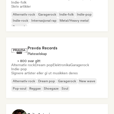
Indie-folk
Skriv artikler
Alternativ rock
Garagerock
Indie-folk
Indie-pop
Indie-rock
Internasjonal rap
Metal/Heavy metal
Poprock
Pravda Records
Plateselskap
> 800 svar gitt
Alternativ rock
Dream pop
Elektronika
Garagerock
Indie-pop
Signere artister eller gi ut musikken deres
Alternativ rock
Dream pop
Garagerock
New wave
Pop-soul
Reggae
Shoegaze
Soul