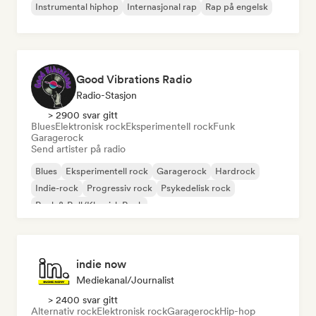
Instrumental hiphop
Internasjonal rap
Rap på engelsk
Good Vibrations Radio
Radio-Stasjon
> 2900 svar gitt
Blues
Elektronisk rock
Eksperimentell rock
Funk
Garagerock
Send artister på radio
Blues
Eksperimentell rock
Garagerock
Hardrock
Indie-rock
Progressiv rock
Psykedelisk rock
Rock & Roll/Klassisk Rock
indie now
Mediekanal/journalist
> 2400 svar gitt
Alternativ rock
Elektronisk rock
Garagerock
Hip-hop