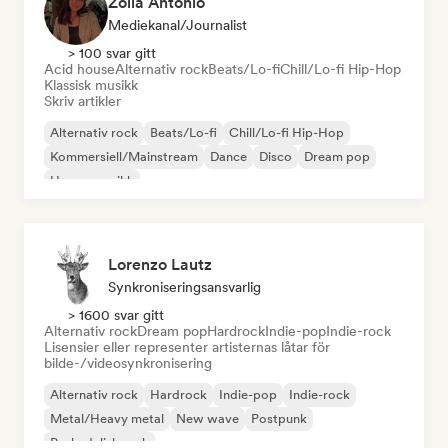
Zoila Antonio
Mediekanal/journalist
> 100 svar gitt
Acid house
Alternativ rock
Beats/Lo-fi
Chill/Lo-fi Hip-Hop
Klassisk musikk
Skriv artikler
Alternativ rock
Beats/Lo-fi
Chill/Lo-fi Hip-Hop
Kommersiell/Mainstream
Dance
Disco
Dream pop
House-musikk
Lorenzo Lautz
Synkroniseringsansvarlig
> 1600 svar gitt
Alternativ rock
Dream pop
Hardrock
Indie-pop
Indie-rock
Lisensier eller representer artisternas låtar för
bilde-/videosynkronisering
Alternativ rock
Hardrock
Indie-pop
Indie-rock
Metal/Heavy metal
New wave
Postpunk
Psykedelisk rock