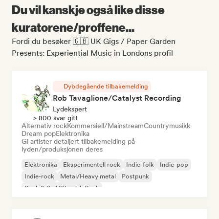
Du vil kanskje også like disse
kuratorene/proffene...
Fordi du besøker 🇬🇧 UK Gigs / Paper Garden
Presents: Experiential Music in Londons profil
Dybdegående tilbakemelding
Rob Tavaglione/Catalyst Recording
Lydekspert
> 800 svar gitt
Alternativ rock
Kommersiell/Mainstream
Countrymusikk
Dream pop
Elektronika
Gi artister detaljert tilbakemelding på
lyden/produksjonen deres
Elektronika
Eksperimentell rock
Indie-folk
Indie-pop
Indie-rock
Metal/Heavy metal
Postpunk
Rock & Roll/Klassisk Rock