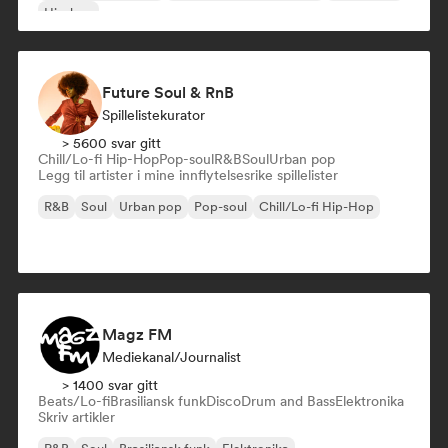
Hip-hop
Future Soul & RnB
Spillelistekurator
> 5600 svar gitt
Chill/Lo-fi Hip-Hop
Pop-soul
R&B
Soul
Urban pop
Legg til artister i mine innflytelsesrike spillelister
R&B
Soul
Urban pop
Pop-soul
Chill/Lo-fi Hip-Hop
Magz FM
Mediekanal/journalist
> 1400 svar gitt
Beats/Lo-fi
Brasiliansk funk
Disco
Drum and Bass
Elektronika
Skriv artikler