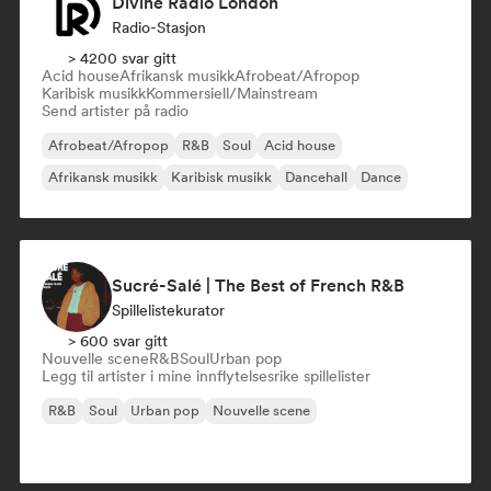
Divine Radio London
Radio-Stasjon
> 4200 svar gitt
Acid house
Afrikansk musikk
Afrobeat/Afropop
Karibisk musikk
Kommersiell/Mainstream
Send artister på radio
Afrobeat/Afropop
R&B
Soul
Acid house
Afrikansk musikk
Karibisk musikk
Dancehall
Dance
Sucré-Salé | The Best of French R&B
Spillelistekurator
> 600 svar gitt
Nouvelle scene
R&B
Soul
Urban pop
Legg til artister i mine innflytelsesrike spillelister
R&B
Soul
Urban pop
Nouvelle scene