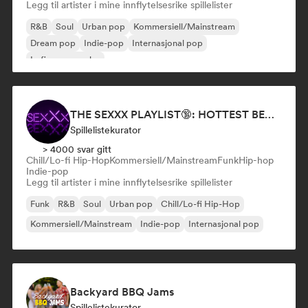
Legg til artister i mine innflytelsesrike spillelister
R&B
Soul
Urban pop
Kommersiell/Mainstream
Dream pop
Indie-pop
Internasjonal pop
Lofi-soveværelse
THE SEXXX PLAYLIST🔞: HOTTEST BEDROOM SONGS | SEXUAL APPETITE 👅💦
Spillelistekurator
> 4000 svar gitt
Chill/Lo-fi Hip-Hop
Kommersiell/Mainstream
Funk
Hip-hop
Indie-pop
Legg til artister i mine innflytelsesrike spillelister
Funk
R&B
Soul
Urban pop
Chill/Lo-fi Hip-Hop
Kommersiell/Mainstream
Indie-pop
Internasjonal pop
Backyard BBQ Jams
Spillelistekurator