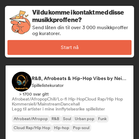
Vil du komme i kontakt med disse
musikkproffene?
Send låten din til over 3 000 musikkproffer
og kuratorer.
Start nå
R&B, Afrobeats & Hip-Hop Vibes by Neighborhood's Vibe
Spillelistekurator
> 1700 svar gitt
Afrobeat/Afropop
Chill/Lo-fi Hip-Hop
Cloud Rap/Hip Hop
Kommersiell/Mainstream
Dancehall
Legg til artister i mine innflytelsesrike spillelister
Afrobeat/Afropop
R&B
Soul
Urban pop
Funk
Cloud Rap/Hip Hop
Hip-hop
Pop-soul