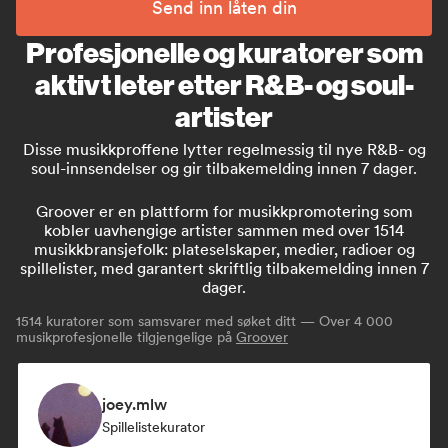
Send inn låten din
Profesjonelle og kuratorer som
aktivt leter etter R&B- og soul-
artister
Disse musikkproffene lytter regelmessig til nye R&B- og
soul-innsendelser og gir tilbakemelding innen 7 dager.
Groover er en plattform for musikkpromotering som
kobler uavhengige artister sammen med over 1514
musikkbransjefolk: plateselskaper, medier, radioer og
spillelister, med garantert skriftlig tilbakemelding innen 7
dager.
1514
kuratorer som samsvarer med søket ditt — Over 4 000
musikprofesjonelle tilgjengelige på
Groover
joey.mlw
Spillelistekurator