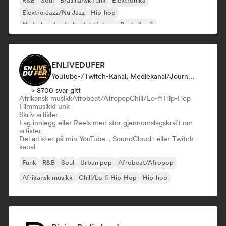
R&B
Soul
Brasiliansk funk
Elektronika
Elektro Jazz/Nu Jazz
Hip-hop
Nederhop/nederlandsk hiphop
Beats/Lo-fi
ENLIVEDUFER
YouTube-/Twitch-Kanal, Mediekanal/journalist, Sosiale Medier-Influencer
> 8700 svar gitt
Afrikansk musikk
Afrobeat/Afropop
Chill/Lo-fi Hip-Hop
Filmmusikk
Funk
Skriv artikler
Lag innlegg eller Reels med stor gjennomslagskraft om
artister
Del artister på min YouTube-, SoundCloud- eller Twitch-
kanal
Funk
R&B
Soul
Urban pop
Afrobeat/Afropop
Afrikansk musikk
Chill/Lo-fi Hip-Hop
Hip-hop