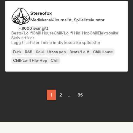
Stereofox
Mediekanal/journalist, Spillelistekurator
> 8000 svar gitt
Beats/Lo-fi
Chill House
Chill/Lo-fi Hip-Hop
Chill
Elektronika
Skriv artikler
Legg til artister i mine innflytelsesrike spillelister
Funk
R&B
Soul
Urban pop
Beats/Lo-fi
Chill House
Chill/Lo-fi Hip-Hop
Chill
1
2
...
85