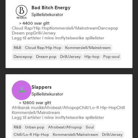
Bad Bitch Energy
Spillelistekurator
> 4400 svar gitt
Cloud Rap/Hip Hop
Kommersiell/Mainstream
Dancepop
Dream pop
Drill/Jersey
Legg til artister i mine innflytelsesrike spillelister
R&B
Cloud Rap/Hip Hop
Kommersiell/Mainstream
Dancepop
Dream pop
Drill/Jersey
Hip-hop
Pop-soul
Slappers
Spillelistekurator
> 12800 svar gitt
Afrikansk musikk
Afrobeat/Afropop
Chill/Lo-fi Hip-Hop
Chill
Kommersiell/Mainstream
Legg til artister i mine innflytelsesrike spillelister
R&B
Urban pop
Afrobeat/Afropop
Soul
Chill/Lo-fi Hip-Hop
Kommersiell/Mainstream
Drill/Jersey