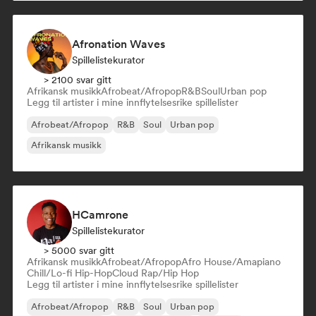
Afronation Waves
Spillelistekurator
> 2100 svar gitt
Afrikansk musikk
Afrobeat/Afropop
R&B
Soul
Urban pop
Legg til artister i mine innflytelsesrike spillelister
Afrobeat/Afropop
R&B
Soul
Urban pop
Afrikansk musikk
HCamrone
Spillelistekurator
> 5000 svar gitt
Afrikansk musikk
Afrobeat/Afropop
Afro House/Amapiano
Chill/Lo-fi Hip-Hop
Cloud Rap/Hip Hop
Legg til artister i mine innflytelsesrike spillelister
Afrobeat/Afropop
R&B
Soul
Urban pop