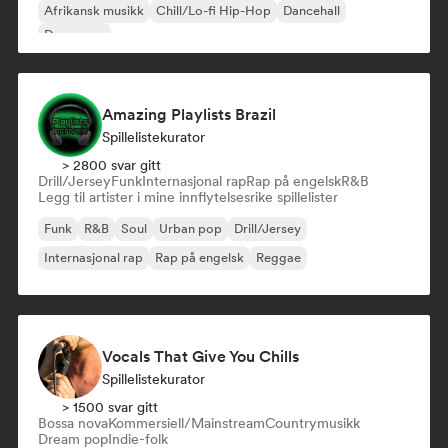
Afrikansk musikk
Chill/Lo-fi Hip-Hop
Dancehall
Dancepop
Amazing Playlists Brazil
Spillelistekurator
> 2800 svar gitt
Drill/Jersey
Funk
Internasjonal rap
Rap på engelsk
R&B
Legg til artister i mine innflytelsesrike spillelister
Funk
R&B
Soul
Urban pop
Drill/Jersey
Internasjonal rap
Rap på engelsk
Reggae
Vocals That Give You Chills
Spillelistekurator
> 1500 svar gitt
Bossa nova
Kommersiell/Mainstream
Countrymusikk
Dream pop
Indie-folk