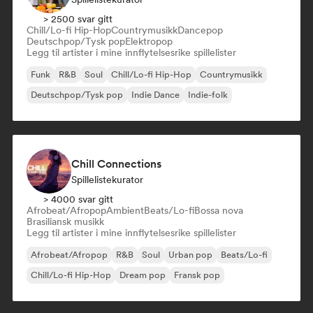
> 2500 svar gitt
Chill/Lo-fi Hip-Hop
Countrymusikk
Dancepop
Deutschpop/Tysk pop
Elektropop
Legg til artister i mine innflytelsesrike spillelister
Funk
R&B
Soul
Chill/Lo-fi Hip-Hop
Countrymusikk
Deutschpop/Tysk pop
Indie Dance
Indie-folk
Chill Connections
Spillelistekurator
> 4000 svar gitt
Afrobeat/Afropop
Ambient
Beats/Lo-fi
Bossa nova
Brasiliansk musikk
Legg til artister i mine innflytelsesrike spillelister
Afrobeat/Afropop
R&B
Soul
Urban pop
Beats/Lo-fi
Chill/Lo-fi Hip-Hop
Dream pop
Fransk pop