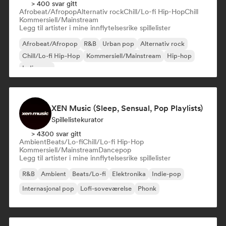
> 400 svar gitt
Afrobeat/Afropop
Alternativ rock
Chill/Lo-fi Hip-Hop
Chill
Kommersiell/Mainstream
Legg til artister i mine innflytelsesrike spillelister
Afrobeat/Afropop
R&B
Urban pop
Alternativ rock
Chill/Lo-fi Hip-Hop
Kommersiell/Mainstream
Hip-hop
Indie-pop
XEN Music (Sleep, Sensual, Pop Playlists)
Spillelistekurator
> 4300 svar gitt
Ambient
Beats/Lo-fi
Chill/Lo-fi Hip-Hop
Kommersiell/Mainstream
Dancepop
Legg til artister i mine innflytelsesrike spillelister
R&B
Ambient
Beats/Lo-fi
Elektronika
Indie-pop
Internasjonal pop
Lofi-soveværelse
Phonk