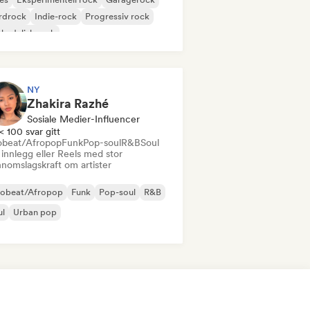
rdrock
Indie-rock
Progressiv rock
kedelisk rock
k & Roll/Klassisk Rock
NY
Zhakira Razhé
Sosiale Medier-Influencer
< 100 svar gitt
obeat/Afropop
Funk
Pop-soul
R&B
Soul
innlegg eller Reels med stor
nnomslagskraft om artister
robeat/Afropop
Funk
Pop-soul
R&B
ul
Urban pop