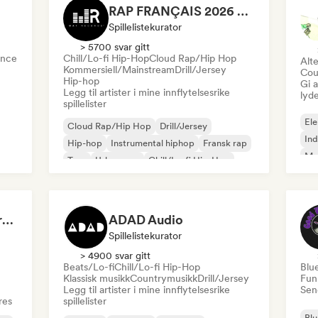
RAP FRANÇAIS 2026 🔥🇫🇷 (Way Records)
Spillelistekurator
> 5700 svar gitt
nce
Chill/Lo-fi Hip-Hop
Cloud Rap/Hip Hop
Alte
Kommersiell/Mainstream
Drill/Jersey
Cou
Hip-hop
Gi a
Legg til artister i mine innflytelsesrike
lyd
spillelister
Ele
Cloud Rap/Hip Hop
Drill/Jersey
Ind
Hip-hop
Instrumental hiphop
Fransk rap
Me
Trap
Urban pop
Chill/Lo-fi Hip-Hop
Roc
Dreamers Island Entertainment
ADAD Audio
Spillelistekurator
> 4900 svar gitt
Beats/Lo-fi
Chill/Lo-fi Hip-Hop
Blu
Klassisk musikk
Countrymusikk
Drill/Jersey
Fun
Legg til artister i mine innflytelsesrike
Send
res
spillelister
Blu