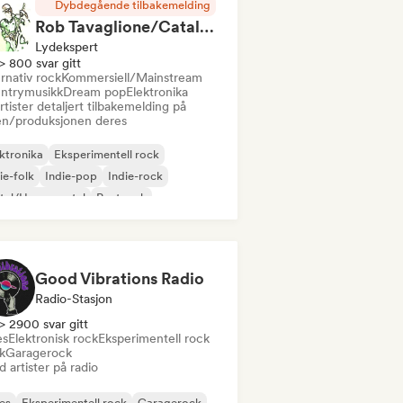
Dybdegående tilbakemelding
Rob Tavaglione/Catalyst Recording
Lydekspert
> 800 svar gitt
rnativ rock
Kommersiell/Mainstream
ntrymusikk
Dream pop
Elektronika
rtister detaljert tilbakemelding på
en/produksjonen deres
ktronika
Eksperimentell rock
ie-folk
Indie-pop
Indie-rock
tal/Heavy metal
Postpunk
k & Roll/Klassisk Rock
Good Vibrations Radio
Radio-Stasjon
> 2900 svar gitt
es
Elektronisk rock
Eksperimentell rock
k
Garagerock
 artister på radio
es
Eksperimentell rock
Garagerock