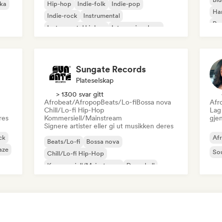
ika
Hip-hop
Indie-folk
Indie-pop
Ha
Indie-rock
Instrumental
Psy
Instrumental hiphop
Internasjonal rap
Roc
Rap på engelsk
Sungate Records
Plateselskap
> 1300 svar gitt
Afrobeat/Afropop
Beats/Lo-fi
Bossa nova
Afr
Chill/Lo-fi Hip-Hop
Lag 
res
Kommersiell/Mainstream
gje
Signere artister eller gi ut musikken deres
ck
Af
Beats/Lo-fi
Bossa nova
aze
So
Chill/Lo-fi Hip-Hop
Kommersiell/Mainstream
Dancehall
Dancepop
Hip-hop
Pop-soul