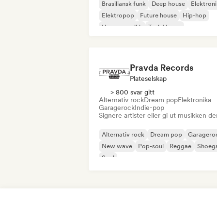
Brasiliansk funk
Deep house
Elektron
Elektropop
Future house
Hip-hop
House-musikk
Tech House
Pravda Records
Plateselskap
> 800 svar gitt
Alternativ rock
Dream pop
Elektronika
Garagerock
Indie-pop
Signere artister eller gi ut musikken de
Alternativ rock
Dream pop
Garagero
New wave
Pop-soul
Reggae
Shoeg
Soul