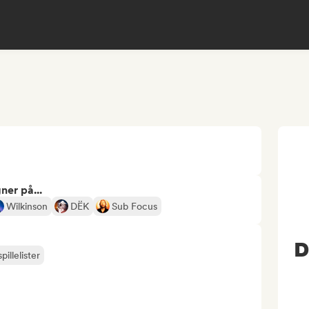
ner på...
Wilkinson
DËK
Sub Focus
D
pillelister