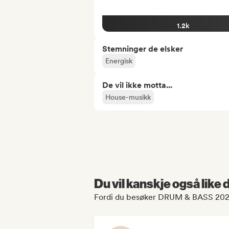
1.2k
Stemninger de elsker
Energisk
De vil ikke motta...
House-musikk
Du vil kanskje også like
Fordi du besøker DRUM & BASS 2024