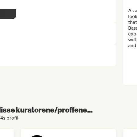
As a
look
tha
Bass
expe
with
and 
 disse kuratorene/proffene...
s profil