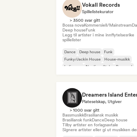
Vokall Records
Spillelistekurator
> 3500 svar gitt
Bossa nova
Kommersiell/Mainstream
Da
Deep house
Funk
Legg til artister i mine innflytelsesrike
spillelister
Dance
Deep house
Funk
Funky/Jackin House
House-musikk
Indie-pop
Nu-disco/Italo
Pop-soul
Plateselskap, Utgiver
> 1000 svar gitt
Bassmusikk
Brasiliansk musikk
Brasiliansk funk
Dance
Deep house
Tilby artister en forlagsavtale
Signere artister eller gi ut musikken de