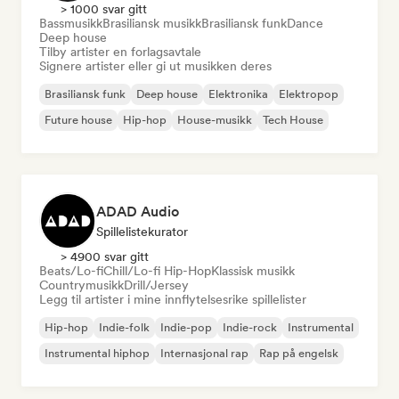
> 1000 svar gitt
Bassmusikk
Brasiliansk musikk
Brasiliansk funk
Dance
Deep house
Tilby artister en forlagsavtale
Signere artister eller gi ut musikken deres
Brasiliansk funk
Deep house
Elektronika
Elektropop
Future house
Hip-hop
House-musikk
Tech House
ADAD Audio
Spillelistekurator
> 4900 svar gitt
Beats/Lo-fi
Chill/Lo-fi Hip-Hop
Klassisk musikk
Countrymusikk
Drill/Jersey
Legg til artister i mine innflytelsesrike spillelister
Hip-hop
Indie-folk
Indie-pop
Indie-rock
Instrumental
Instrumental hiphop
Internasjonal rap
Rap på engelsk