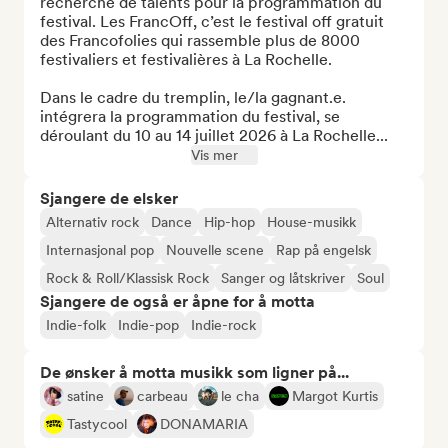
recherche de talents pour la programmation du 
festival. Les FrancOff, c’est le festival off gratuit 
des Francofolies qui rassemble plus de 8000 
festivaliers et festivalières à La Rochelle. 

Dans le cadre du tremplin, le/la gagnant.e. 
intégrera la programmation du festival, se 
déroulant du 10 au 14 juillet 2026 à La Rochelle...
Vis mer
Sjangere de elsker
Alternativ rock
Dance
Hip-hop
House-musikk
Internasjonal pop
Nouvelle scene
Rap på engelsk
Rock & Roll/Klassisk Rock
Sanger og låtskriver
Soul
Sjangere de også er åpne for å motta
Indie-folk
Indie-pop
Indie-rock
De ønsker å motta musikk som ligner på...
satine
carbeau
le cha
Margot Kurtis
Tastycool
DONAMARIA