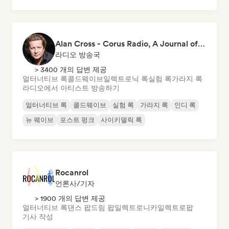
Alan Cross - Corus Radio, A Journal of Musical Things
라디오 방송국
> 3400 개의 답변 제공
얼터너티브 록
콜드웨이브
일렉트로닉 록
실험 록
가라지 록
라디오에서 아티스트 방송하기
얼터너티브 록
콜드웨이브
실험 록
가라지 록
인디 록
뉴 웨이브
포스트 펑크
사이키델릭 록
Rocanrol
언론사/기자
> 1900 개의 답변 제공
얼터너티브 록
댄스 팝
드림 팝
일렉트로니카
일렉트로팝
기사 작성