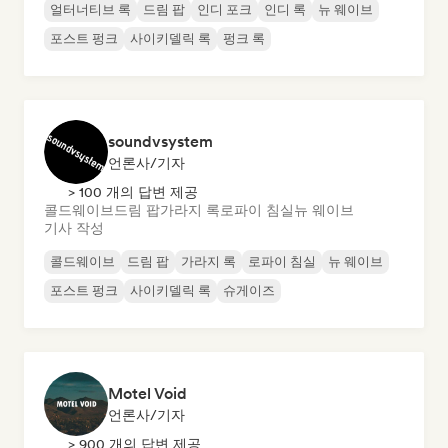
얼터너티브 록
드림 팝
인디 포크
인디 록
뉴 웨이브
포스트 펑크
사이키델릭 록
펑크 록
soundvsystem
언론사/기자
> 100 개의 답변 제공
콜드웨이브
드림 팝
가라지 록
로파이 침실
뉴 웨이브
기사 작성
콜드웨이브
드림 팝
가라지 록
로파이 침실
뉴 웨이브
포스트 펑크
사이키델릭 록
슈게이즈
Motel Void
언론사/기자
> 900 개의 답변 제공