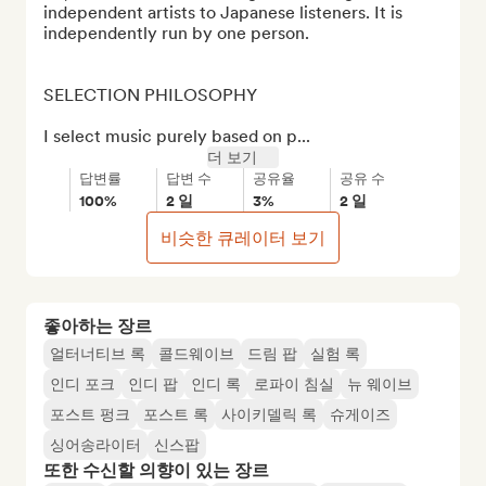
independent artists to Japanese listeners. It is 
independently run by one person.

SELECTION PHILOSOPHY

I select music purely based on p...
더 보기
답변률
답변 수
공유율
공유 수
100%
2 일
3%
2 일
비슷한 큐레이터 보기
좋아하는 장르
얼터너티브 록
콜드웨이브
드림 팝
실험 록
인디 포크
인디 팝
인디 록
로파이 침실
뉴 웨이브
포스트 펑크
포스트 록
사이키델릭 록
슈게이즈
싱어송라이터
신스팝
또한 수신할 의향이 있는 장르