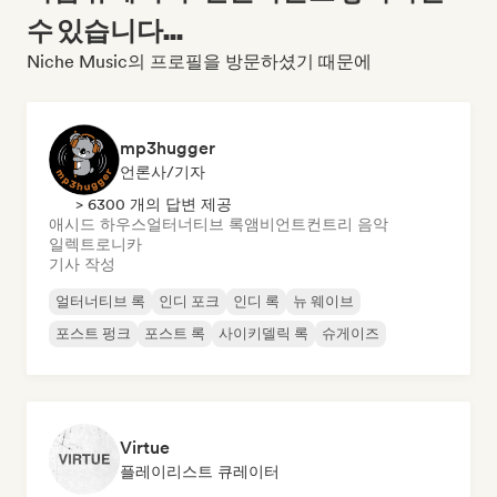
수 있습니다...
Niche Music의 프로필을 방문하셨기 때문에
mp3hugger
언론사/기자
> 6300 개의 답변 제공
애시드 하우스
얼터너티브 록
앰비언트
컨트리 음악
일렉트로니카
기사 작성
얼터너티브 록
인디 포크
인디 록
뉴 웨이브
포스트 펑크
포스트 록
사이키델릭 록
슈게이즈
Virtue
플레이리스트 큐레이터