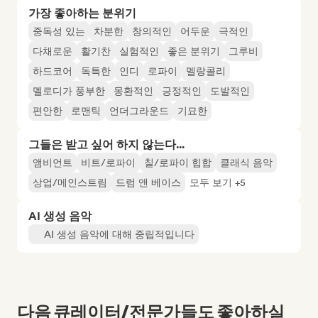
가장 좋아하는 분위기
중독성 있는
차분한
창의적인
어두운
극적인
다채로운
활기찬
실험적인
좋은 분위기
그루비
하드코어
독특한
인디
로파이
멜랑콜리
멜로디가 풍부한
몽환적인
긍정적인
도발적인
편안한
로맨틱
언더그라운드
기묘한
그들은 받고 싶어 하지 않는다...
앰비언트
비트/로파이
칠/로파이 힙합
클래식 음악
상업/메인스트림
드럼 앤 베이스
모두 보기 +5
AI 생성 음악
AI 생성 음악에 대해 중립적입니다
다음 큐레이터/전문가들도 좋아하실