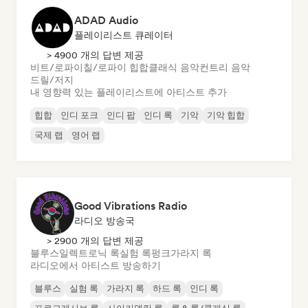
ADAD Audio
플레이리스트 큐레이터
> 4900 개의 답변 제공
비트/로파이
칠/로파이 힙합
클래식 음악
컨트리 음악
드릴/저지
내 영향력 있는 플레이리스트에 아티스트 추가
힙합
인디 포크
인디 팝
인디 록
기악
기악 힙합
국제 랩
영어 랩
Good Vibrations Radio
라디오 방송국
> 2900 개의 답변 제공
블루스
일렉트로닉 록
실험 록
펑크
가라지 록
라디오에서 아티스트 방송하기
블루스
실험 록
가라지 록
하드 록
인디 록