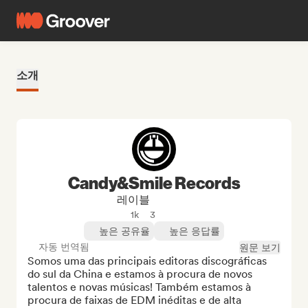
소개
Candy&Smile Records
레이블
1k
3
높은 공유율
높은 응답률
자동 번역됨
원문 보기
Somos uma das principais editoras discográficas 
do sul da China e estamos à procura de novos 
talentos e novas músicas! Também estamos à 
procura de faixas de EDM inéditas e de alta 