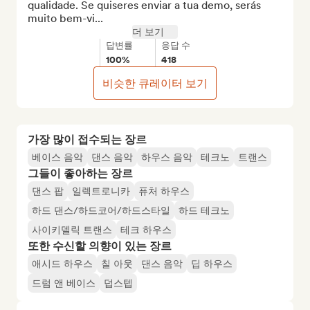
qualidade. Se quiseres enviar a tua demo, serás 
muito bem-vi...
더 보기
답변률
응답 수
100%
418
비슷한 큐레이터 보기
가장 많이 접수되는 장르
베이스 음악
댄스 음악
하우스 음악
테크노
트랜스
그들이 좋아하는 장르
댄스 팝
일렉트로니카
퓨처 하우스
하드 댄스/하드코어/하드스타일
하드 테크노
사이키델릭 트랜스
테크 하우스
또한 수신할 의향이 있는 장르
애시드 하우스
칠 아웃
댄스 음악
딥 하우스
드럼 앤 베이스
덥스텝