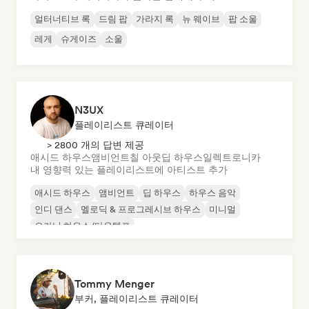
얼터너티브 록
드림 팝
가라지 록
뉴 웨이브
팝 소울
레게
슈게이즈
소울
N3UX
플레이리스트 큐레이터
> 2800 개의 답변 제공
애시드 하우스
앰비언트
칠 아웃
딥 하우스
일렉트로니카
내 영향력 있는 플레이리스트에 아티스트 추가
애시드 하우스
앰비언트
딥 하우스
하우스 음악
인디 댄스
멜로딕 & 프로그레시브 하우스
미니멀
오가닉 하우스/다운템포
Tommy Menger
부커, 플레이리스트 큐레이터