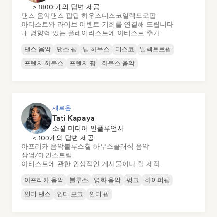
> 1800 개의 답변 제공
댄스 음악
댄스 팝
딥 하우스
디스코
일렉트로팝
아티스트와 라이브 이벤트 기회를 연결해 드립니다
내 영향력 있는 플레이리스트에 아티스트 추가
댄스 음악
댄스 팝
딥 하우스
디스코
일렉트로팝
프렌치 하우스
프렌치 팝
하우스 음악
새로움
Tati Kapaya
소셜 미디어 인플루언서
< 100개의 답변 제공
아프리카 음악
블루스
칠 하우스
클래식 음악
상업/메인스트림
아티스트에 관한 인상적인 게시물이나 릴 제작
아프리카 음악
블루스
영화 음악
펑크
하이퍼팝
인디 댄스
인디 포크
인디 팝