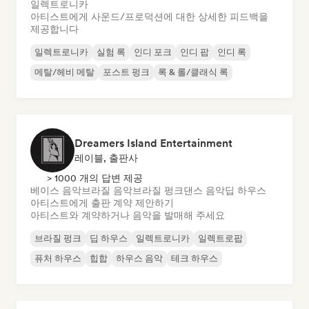
일렉트로니카
아티스트에게 사운드/프로덕션에 대한 상세한 피드백을
제공합니다
일렉트로니카
실험 록
인디 포크
인디 팝
인디 록
메탈/헤비 메탈
포스트 펑크
록 & 롤/클래식 록
Dreamers Island Entertainment
레이블, 출판사
> 1000 개의 답변 제공
베이스 음악
브라질 음악
브라질 펑크
댄스 음악
딥 하우스
아티스트에게 출판 계약 제안하기
아티스트와 계약하거나 음악을 발매해 주세요
브라질 펑크
딥 하우스
일렉트로니카
일렉트로팝
퓨처 하우스
힙합
하우스 음악
테크 하우스