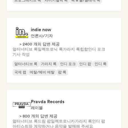
프로그레시브 록
사이키델릭 록
록 & 롤/클래식 록
indie now
언론사/기자
> 2400 개의 답변 제공
얼터너티브 록
일렉트로닉 록
가라지 록
힙합
인디 포크
기사 작성
얼터너티브 록
가라지 록
인디 포크
인디 팝
인디 록
국제 랩
메탈/헤비 메탈
팝 록
Pravda Records
레이블
> 800 개의 답변 제공
얼터너티브 록
드림 팝
일렉트로니카
가라지 록
인디 팝
아티스트와 계약하거나 음악을 발매해 주세요