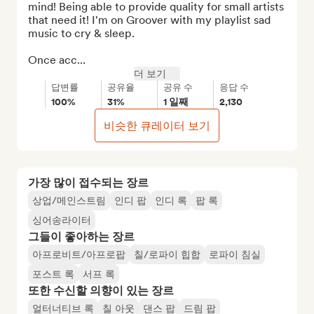
mind! Being able to provide quality for small artists 
that need it! I'm on Groover with my playlist sad 
music to cry & sleep.

Once acc...
더 보기
답변률
공유율
공유 수
응답 수
100%
31%
1 일째
2,130
비슷한 큐레이터 보기
가장 많이 접수되는 장르
상업/메인스트림
인디 팝
인디 록
팝 록
싱어송라이터
그들이 좋아하는 장르
아프로비트/아프로팝
칠/로파이 힙합
로파이 침실
포스트 록
서프 록
또한 수신할 의향이 있는 장르
얼터너티브 록
칠 아웃
댄스 팝
드림 팝