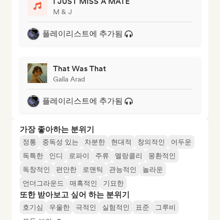
I JUST MISS A MATE
M & J
플레이리스트에 추가됨
That Was That
Galia Arad
플레이리스트에 추가됨
가장 좋아하는 분위기
정통
중독성 있는
차분한
현대적
창의적인
어두운
독특한
인디
로파이
주류
멜랑콜리
몽환적인
독창적인
편안한
로맨틱
관능적인
놀라운
언더그라운드
매혹적인
기묘한
또한 받아보고 싶어 하는 분위기
호기심
우울한
극적인
실험적인
표준
그루비