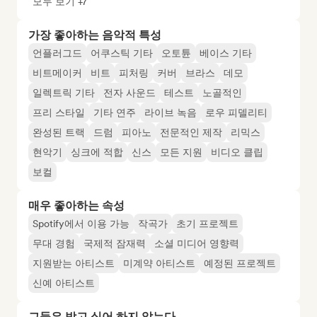
모두 보기 +7
가장 좋아하는 음악적 특성
언플러그드
어쿠스틱 기타
오토튠
베이스 기타
비트메이커
비트
피처링
커버
브라스
데모
일렉트릭 기타
전자 사운드
테스트
노골적인
프리 스타일
기타 연주
라이브 녹음
로우 피델리티
완성된 트랙
드럼
피아노
전문적인 제작
리믹스
현악기
싱크에 적합
신스
모든 지원
비디오 클립
보컬
매우 좋아하는 속성
Spotify에서 이용 가능
작곡가
초기 프로젝트
무대 경험
국제적 잠재력
소셜 미디어 영향력
지원받는 아티스트
미계약 아티스트
예정된 프로젝트
신예 아티스트
그들은 받고 싶어 하지 않는다...