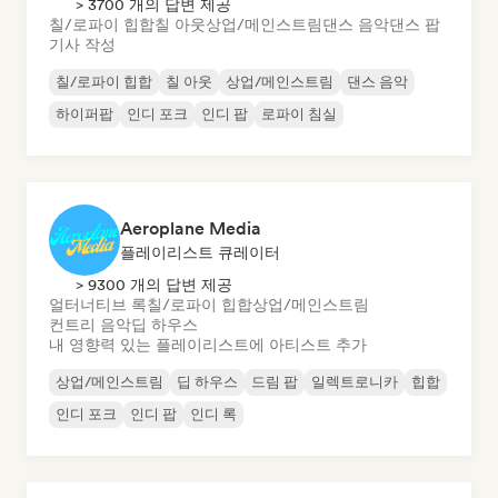
> 3700 개의 답변 제공
칠/로파이 힙합
칠 아웃
상업/메인스트림
댄스 음악
댄스 팝
기사 작성
칠/로파이 힙합
칠 아웃
상업/메인스트림
댄스 음악
하이퍼팝
인디 포크
인디 팝
로파이 침실
Aeroplane Media
플레이리스트 큐레이터
> 9300 개의 답변 제공
얼터너티브 록
칠/로파이 힙합
상업/메인스트림
컨트리 음악
딥 하우스
내 영향력 있는 플레이리스트에 아티스트 추가
상업/메인스트림
딥 하우스
드림 팝
일렉트로니카
힙합
인디 포크
인디 팝
인디 록