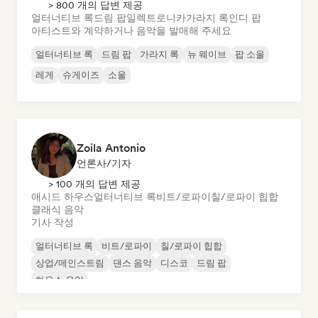
> 800 개의 답변 제공
얼터너티브 록
드림 팝
일렉트로니카
가라지 록
인디 팝
아티스트와 계약하거나 음악을 발매해 주세요
얼터너티브 록
드림 팝
가라지 록
뉴 웨이브
팝 소울
레게
슈게이즈
소울
Zoila Antonio
언론사/기자
> 100 개의 답변 제공
애시드 하우스
얼터너티브 록
비트/로파이
칠/로파이 힙합
클래식 음악
기사 작성
얼터너티브 록
비트/로파이
칠/로파이 힙합
상업/메인스트림
댄스 음악
디스코
드림 팝
하우스 음악