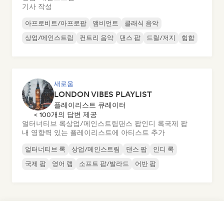
기사 작성
아프로비트/아프로팝
앰비언트
클래식 음악
상업/메인스트림
컨트리 음악
댄스 팝
드릴/저지
힙합
새로움
LONDON VIBES PLAYLIST
플레이리스트 큐레이터
< 100개의 답변 제공
얼터너티브 록
상업/메인스트림
댄스 팝
인디 록
국제 팝
내 영향력 있는 플레이리스트에 아티스트 추가
얼터너티브 록
상업/메인스트림
댄스 팝
인디 록
국제 팝
영어 랩
소프트 팝/발라드
어반 팝