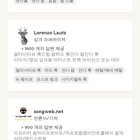
댄스홀
댄스 팝
힙합
팝 소울
Lorenzo Lautz
싱크 슈퍼바이저
> 1600 개의 답변 제공
얼터너티브 록
드림 팝
하드 록
인디 팝
인디 록
이미지/영상 싱크용 아티스트 트랙 라이선스 또는 대리
얼터너티브 록
하드 록
인디 팝
인디 록
메탈/헤비 메탈
뉴 웨이브
포스트 펑크
사이키델릭 록
songweb.net
언론사/기자
> 900 개의 답변 제공
아프리카 음악
아프로비트/아프로팝
앰비언트
클래식 음악
상업/메인스트림