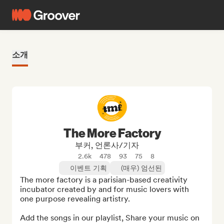
소개
The More Factory
부커, 언론사/기자
2.6k
478
93
75
8
이벤트 기획
(매우) 엄선된
The more factory is a parisian-based creativity 
incubator created by and for music lovers with 
one purpose revealing artistry.

Add the songs in our playlist, Share your music on 