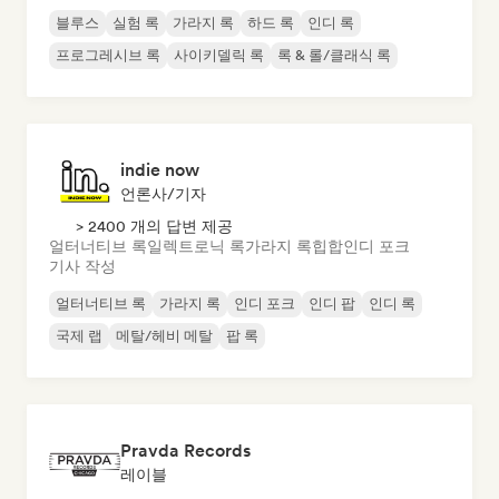
블루스
실험 록
가라지 록
하드 록
인디 록
프로그레시브 록
사이키델릭 록
록 & 롤/클래식 록
indie now
언론사/기자
> 2400 개의 답변 제공
얼터너티브 록
일렉트로닉 록
가라지 록
힙합
인디 포크
기사 작성
얼터너티브 록
가라지 록
인디 포크
인디 팝
인디 록
국제 랩
메탈/헤비 메탈
팝 록
Pravda Records
레이블