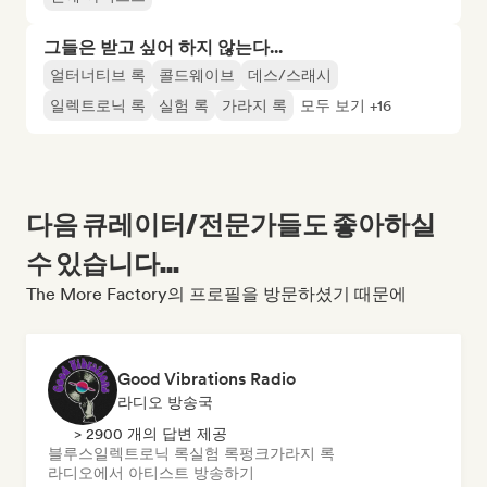
그들은 받고 싶어 하지 않는다...
얼터너티브 록
콜드웨이브
데스/스래시
일렉트로닉 록
실험 록
가라지 록
모두 보기 +16
다음 큐레이터/전문가들도 좋아하실
수 있습니다...
The More Factory의 프로필을 방문하셨기 때문에
Good Vibrations Radio
라디오 방송국
> 2900 개의 답변 제공
블루스
일렉트로닉 록
실험 록
펑크
가라지 록
라디오에서 아티스트 방송하기