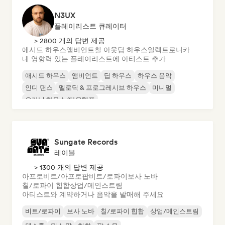
N3UX
플레이리스트 큐레이터
> 2800 개의 답변 제공
애시드 하우스
앰비언트
칠 아웃
딥 하우스
일렉트로니카
내 영향력 있는 플레이리스트에 아티스트 추가
애시드 하우스
앰비언트
딥 하우스
하우스 음악
인디 댄스
멜로딕 & 프로그레시브 하우스
미니멀
오가닉 하우스/다운템포
Sungate Records
레이블
> 1300 개의 답변 제공
아프로비트/아프로팝
비트/로파이
보사 노바
칠/로파이 힙합
상업/메인스트림
아티스트와 계약하거나 음악을 발매해 주세요
비트/로파이
보사 노바
칠/로파이 힙합
상업/메인스트림