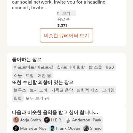
our social network, Invite you for a headline 
concert, Invite...
더 보기
응답 수
3,371
비슷한 큐레이터 보기
좋아하는 장르
아프로비트/아프로팝
칠/로파이 힙합
팝 소울
R&B
소울
트랩
어반 팝
또한 수신할 의향이 있는 장르
블루스
보사 노바
기독교 음악
실험적 재즈
그라임
힙합
모두 보기 +4
다음과 비슷한 음악을 받고 싶어 합니다…
Jorja Smith
H.E.R.
Anderson .Paak
Monsieur Nov
Frank Ocean
Smino