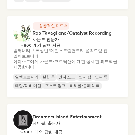
심층적인 피드백
Rob Tavaglione/Catalyst Recording
사운드 전문가
> 800 개의 답변 제공
얼터너티브 록
상업/메인스트림
컨트리 음악
드림 팝
일렉트로니카
아티스트에게 사운드/프로덕션에 대한 상세한 피드백을
제공합니다
일렉트로니카
실험 록
인디 포크
인디 팝
인디 록
메탈/헤비 메탈
포스트 펑크
록 & 롤/클래식 록
Dreamers Island Entertainment
레이블, 출판사
> 1000 개의 답변 제공