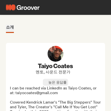
소개
Taiyo Coates
멘토, 사운드 전문가
높은 응답률
I can be reached via LinkedIn as Taiyo Coates, or 
at: taiyocoates@gmail.com

Covered Kendrick Lamar's "The Big Steppers" Tour 
and Tyler, The Creator's "Call Me If You Get Lost" 