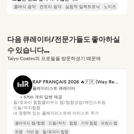
클래식 음악
컨트리 음악
실험적 일렉트로닉
노이즈
다음 큐레이터/전문가들도 좋아하실
수 있습니다...
Taiyo Coates의 프로필을 방문하셨기 때문에
RAP FRANÇAIS 2026 🔥🇫🇷 (Way Records)
플레이리스트 큐레이터
> 5700 개의 답변 제공
칠/로파이 힙합
클라우드 랩/힙합
상업/메인스트림
드릴/저지
힙합
내 영향력 있는 플레이리스트에 아티스트 추가
클라우드 랩/힙합
드릴/저지
힙합
기악 힙합
프랑스 랩
트랩
어반 팝
칠/로파이 힙합