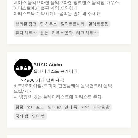
베이스 음악
브라질 음악
브라질 펑크
댄스 음악
딥 하우스
아티스트에게 출판 계약 제안하기
아티스트와 계약하거나 음악을 발매해 주세요
브라질 펑크
딥 하우스
일렉트로니카
일렉트로팝
퓨처 하우스
힙합
하우스 음악
테크 하우스
ADAD Audio
플레이리스트 큐레이터
> 4900 개의 답변 제공
비트/로파이
칠/로파이 힙합
클래식 음악
컨트리 음악
드릴/저지
내 영향력 있는 플레이리스트에 아티스트 추가
힙합
인디 포크
인디 팝
인디 록
기악
기악 힙합
국제 랩
영어 랩