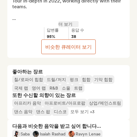
Tour in-depth in 2022, working directly with their 
teams.

...
더 보기
답변률
응답 수
95%
38
비슷한 큐레이터 보기
좋아하는 장르
칠/로파이 힙합
드릴/저지
펑크
힙합
기악 힙합
국제 랩
영어 랩
R&B
소울
트랩
또한 수신할 의향이 있는 장르
아프리카 음악
아프로비트/아프로팝
상업/메인스트림
댄스 음악
댄스 팝
디스코
모두 보기 +3
다음과 비슷한 음악을 받고 싶어 합니다…
Saba
Isaiah Rashad
Ravyn Lenae