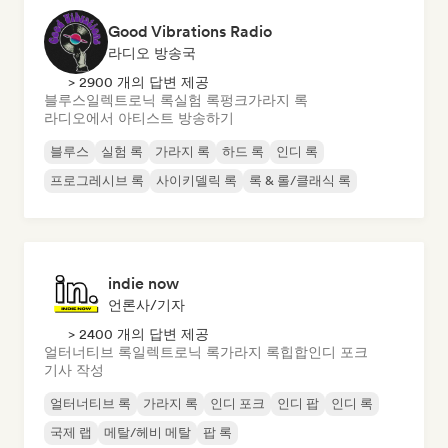
Good Vibrations Radio
라디오 방송국
> 2900 개의 답변 제공
블루스
일렉트로닉 록
실험 록
펑크
가라지 록
라디오에서 아티스트 방송하기
블루스
실험 록
가라지 록
하드 록
인디 록
프로그레시브 록
사이키델릭 록
록 & 롤/클래식 록
indie now
언론사/기자
> 2400 개의 답변 제공
얼터너티브 록
일렉트로닉 록
가라지 록
힙합
인디 포크
기사 작성
얼터너티브 록
가라지 록
인디 포크
인디 팝
인디 록
국제 랩
메탈/헤비 메탈
팝 록