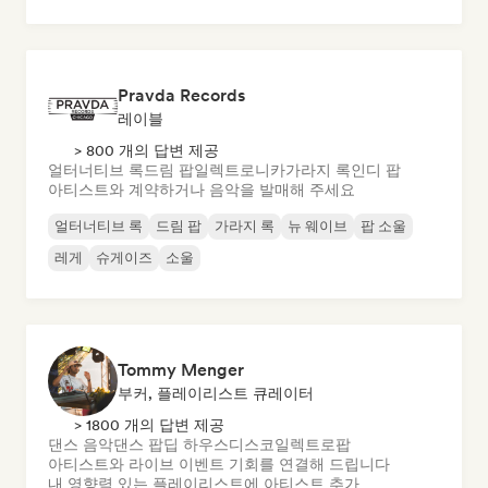
Pravda Records
레이블
> 800 개의 답변 제공
얼터너티브 록
드림 팝
일렉트로니카
가라지 록
인디 팝
아티스트와 계약하거나 음악을 발매해 주세요
얼터너티브 록
드림 팝
가라지 록
뉴 웨이브
팝 소울
레게
슈게이즈
소울
Tommy Menger
부커, 플레이리스트 큐레이터
> 1800 개의 답변 제공
댄스 음악
댄스 팝
딥 하우스
디스코
일렉트로팝
아티스트와 라이브 이벤트 기회를 연결해 드립니다
내 영향력 있는 플레이리스트에 아티스트 추가