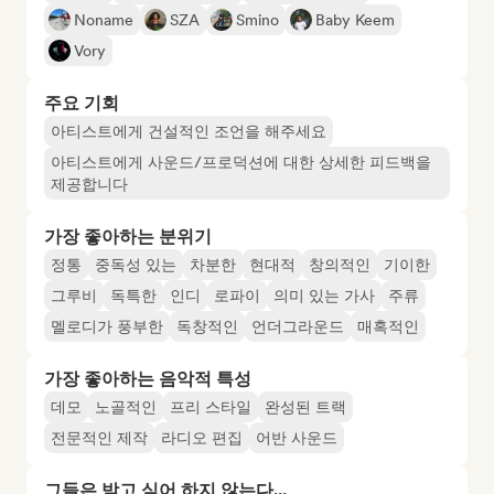
Noname
SZA
Smino
Baby Keem
Vory
주요 기회
아티스트에게 건설적인 조언을 해주세요
아티스트에게 사운드/프로덕션에 대한 상세한 피드백을
제공합니다
가장 좋아하는 분위기
정통
중독성 있는
차분한
현대적
창의적인
기이한
그루비
독특한
인디
로파이
의미 있는 가사
주류
멜로디가 풍부한
독창적인
언더그라운드
매혹적인
가장 좋아하는 음악적 특성
데모
노골적인
프리 스타일
완성된 트랙
전문적인 제작
라디오 편집
어반 사운드
그들은 받고 싶어 하지 않는다...