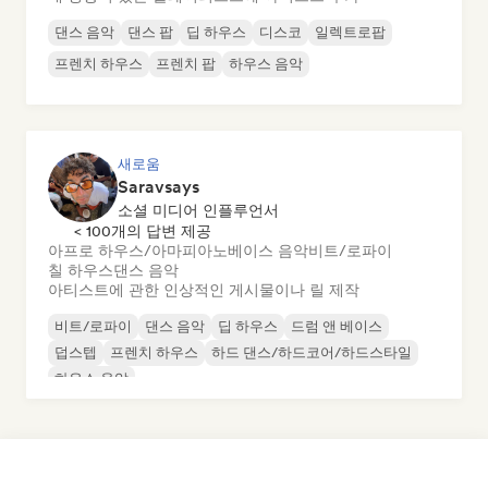
댄스 음악
댄스 팝
딥 하우스
디스코
일렉트로팝
프렌치 하우스
프렌치 팝
하우스 음악
새로움
Saravsays
소셜 미디어 인플루언서
< 100개의 답변 제공
아프로 하우스/아마피아노
베이스 음악
비트/로파이
칠 하우스
댄스 음악
아티스트에 관한 인상적인 게시물이나 릴 제작
비트/로파이
댄스 음악
딥 하우스
드럼 앤 베이스
덥스텝
프렌치 하우스
하드 댄스/하드코어/하드스타일
하우스 음악