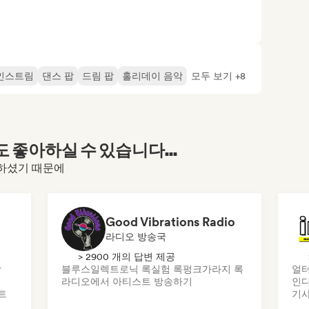
인스트림
댄스 팝
드림 팝
홀리데이 음악
모두 보기 +8
좋아하실 수 있습니다...
방문하셨기 때문에
Good Vibrations Radio
라디오 방송국
> 2900 개의 답변 제공
악
블루스
일렉트로닉 록
실험 록
펑크
가라지 록
얼터
라디오에서 아티스트 방송하기
인디
트
기사