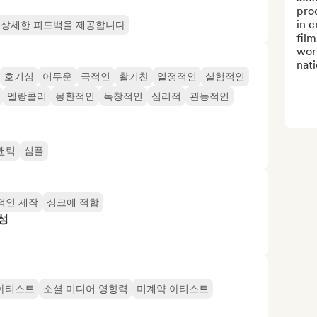
prod
in c
 상세한 피드백을 제공합니다
film
work
nati
호기심
어두운
극적인
활기찬
열정적인
실험적인
멜랑콜리
몽환적인
독창적인
심리적
관능적인
맨틱
심플
적인 제작
싱크에 적합
성
아티스트
소셜 미디어 영향력
미계약 아티스트