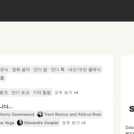
트로닉
영화 음악
인디 팝
인디 록
네오/모던 클래식
 홉
펑크
인디 포크
기악 힙합
모두 보기 +4
S
합니다…
Jonny Greenwood
Trent Reznor and Atticus Ross
ne Vega
Alexandre Desplat
모두 보기 +3
Soun
acc