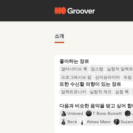
소개
좋아하는 장르
얼터너티브 록
덥스텝
실험적 일렉
프로그레시브 팝
싱어송라이터
트립
또한 수신할 의향이 있는 장르
일렉트로니카
실험적 재즈
실험 록
다음과 비슷한 음악을 받고 싶어 
Unloved
T Bone Burnett
Beck
Aimee Mann
Suzan