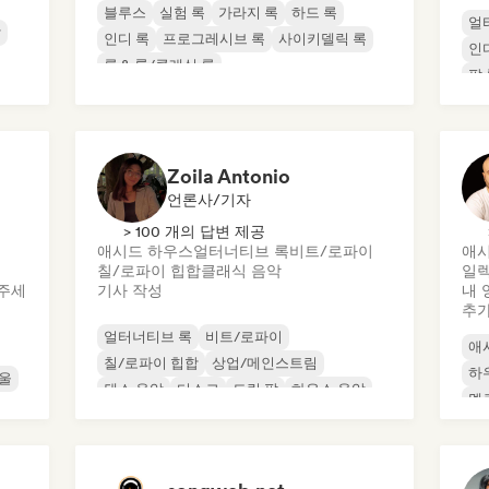
블루스
실험 록
가라지 록
하드 록
얼
악
인디 록
프로그레시브 록
사이키델릭 록
인
록 & 롤/클래식 록
팝 
Zoila Antonio
언론사/기자
> 100 개의 답변 제공
애시드 하우스
얼터너티브 록
비트/로파이
애시
칠/로파이 힙합
클래식 음악
일
주세
기사 작성
내 
추
얼터너티브 록
비트/로파이
애
칠/로파이 힙합
상업/메인스트림
하
울
댄스 음악
디스코
드림 팝
하우스 음악
멜
오