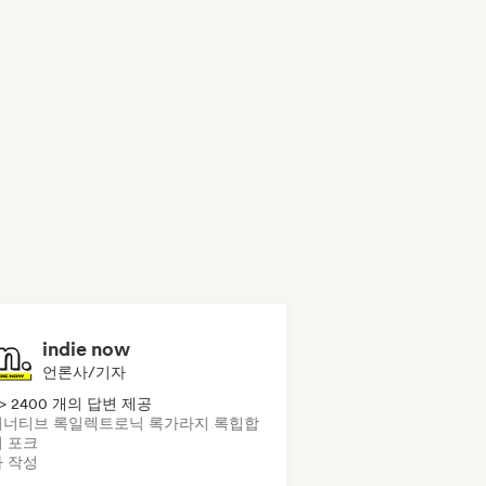
indie now
언론사/기자
> 2400 개의 답변 제공
너티브 록
일렉트로닉 록
가라지 록
힙합
 포크
 작성