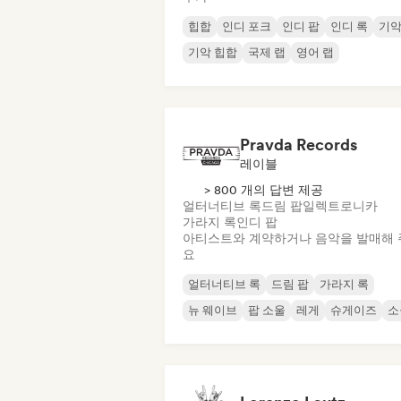
힙합
인디 포크
인디 팝
인디 록
기
기악 힙합
국제 랩
영어 랩
Pravda Records
레이블
> 800 개의 답변 제공
얼터너티브 록
드림 팝
일렉트로니카
가라지 록
인디 팝
아티스트와 계약하거나 음악을 발매해 
요
얼터너티브 록
드림 팝
가라지 록
뉴 웨이브
팝 소울
레게
슈게이즈
소