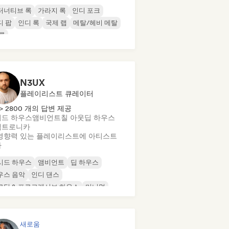
터너티브 록
가라지 록
인디 포크
디 팝
인디 록
국제 랩
메탈/헤비 메탈
록
N3UX
플레이리스트 큐레이터
> 2800 개의 답변 제공
드 하우스
앰비언트
칠 아웃
딥 하우스
렉트로니카
영향력 있는 플레이리스트에 아티스트
가
시드 하우스
앰비언트
딥 하우스
우스 음악
인디 댄스
로딕 & 프로그레시브 하우스
미니멀
가닉 하우스/다운템포
새로움