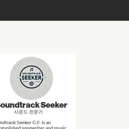
oundtrack Seeker
사운드 전문가
dtrack Seeker C.F. is an 
omplished songwriter and music 