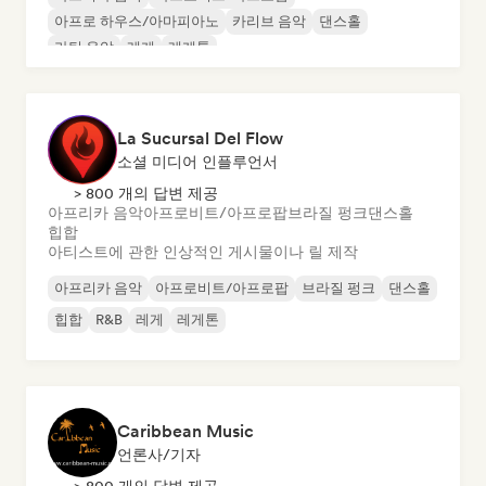
아프로 하우스/아마피아노
카리브 음악
댄스홀
라틴 음악
레게
레게톤
La Sucursal Del Flow
소셜 미디어 인플루언서
> 800 개의 답변 제공
아프리카 음악
아프로비트/아프로팝
브라질 펑크
댄스홀
힙합
아티스트에 관한 인상적인 게시물이나 릴 제작
아프리카 음악
아프로비트/아프로팝
브라질 펑크
댄스홀
힙합
R&B
레게
레게톤
Caribbean Music
언론사/기자