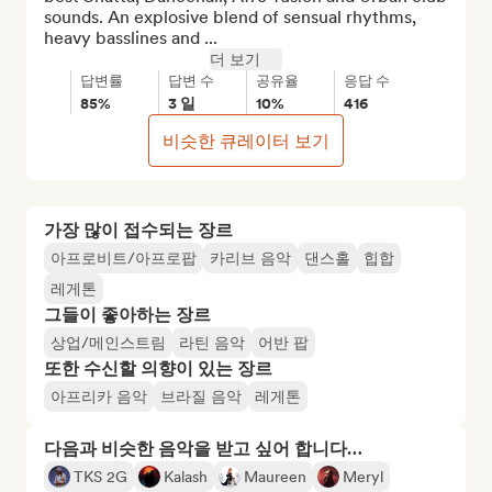
sounds. An explosive blend of sensual rhythms, 
heavy basslines and ...
더 보기
답변률
답변 수
공유율
응답 수
85%
3 일
10%
416
비슷한 큐레이터 보기
가장 많이 접수되는 장르
아프로비트/아프로팝
카리브 음악
댄스홀
힙합
레게톤
그들이 좋아하는 장르
상업/메인스트림
라틴 음악
어반 팝
또한 수신할 의향이 있는 장르
아프리카 음악
브라질 음악
레게톤
다음과 비슷한 음악을 받고 싶어 합니다…
TKS 2G
Kalash
Maureen
Meryl