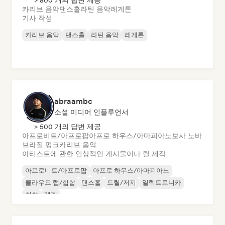
> 800 개의 답변 제공
카리브 음악
댄스홀
라틴 음악
레게톤
기사 작성
카리브 음악
댄스홀
라틴 음악
레게톤
abraambc
소셜 미디어 인플루언서
> 500 개의 답변 제공
아프로비트/아프로팝
아프로 하우스/아마피아노
보사 노바
브라질 펑크
카리브 음악
아티스트에 관한 인상적인 게시물이나 릴 제작
아프로비트/아프로팝
아프로 하우스/아마피아노
클라우드 랩/힙합
댄스홀
드릴/저지
일렉트로니카
힙합
레게