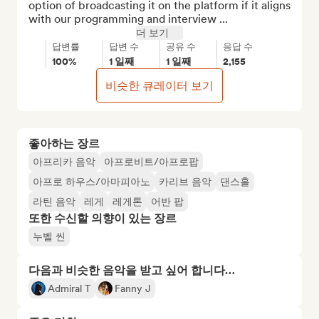
option of broadcasting it on the platform if it aligns 
with our programming and interview ...
더 보기
답변률
답변 수
공유 수
응답 수
100%
1 일째
1 일째
2,155
비슷한 큐레이터 보기
좋아하는 장르
아프리카 음악
아프로비트/아프로팝
아프로 하우스/아마피아노
카리브 음악
댄스홀
라틴 음악
레게
레게톤
어반 팝
또한 수신할 의향이 있는 장르
누벨 씬
다음과 비슷한 음악을 받고 싶어 합니다…
Admiral T
Fanny J