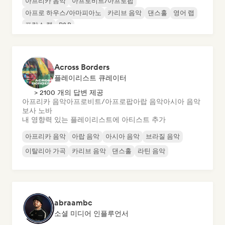
아프리카 음악
아프로비트/아프로팝
아프로 하우스/아마피아노
카리브 음악
댄스홀
영어 랩
프랑스 랩
R&B
Across Borders
플레이리스트 큐레이터
> 2100 개의 답변 제공
아프리카 음악
아프로비트/아프로팝
아랍 음악
아시아 음악
보사 노바
내 영향력 있는 플레이리스트에 아티스트 추가
아프리카 음악
아랍 음악
아시아 음악
브라질 음악
이탈리아 가곡
카리브 음악
댄스홀
라틴 음악
abraambc
소셜 미디어 인플루언서