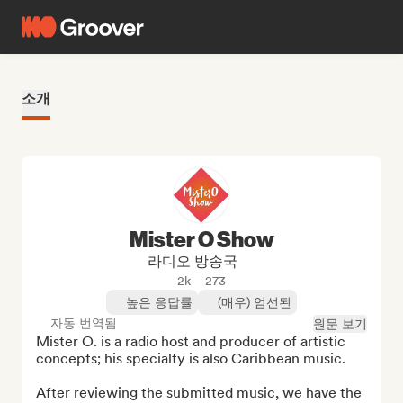
소개
Mister O Show
라디오 방송국
2k
273
높은 응답률
(매우) 엄선된
자동 번역됨
원문 보기
Mister O. is a radio host and producer of artistic 
concepts; his specialty is also Caribbean music.

After reviewing the submitted music, we have the 