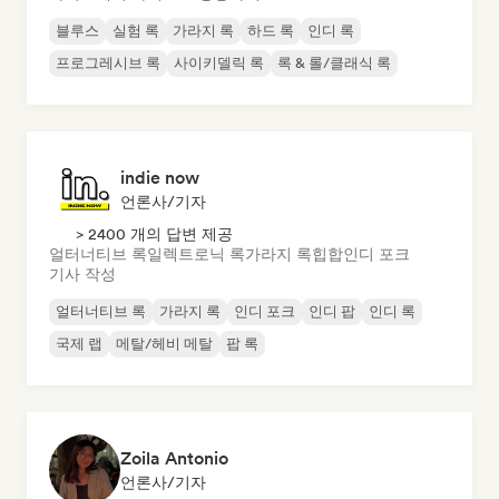
블루스
실험 록
가라지 록
하드 록
인디 록
프로그레시브 록
사이키델릭 록
록 & 롤/클래식 록
indie now
언론사/기자
> 2400 개의 답변 제공
얼터너티브 록
일렉트로닉 록
가라지 록
힙합
인디 포크
기사 작성
얼터너티브 록
가라지 록
인디 포크
인디 팝
인디 록
국제 랩
메탈/헤비 메탈
팝 록
Zoila Antonio
언론사/기자