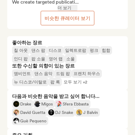
We create targeted publicati...
더 보기
비슷한 큐레이터 보기
좋아하는 장르
칠 아웃
댄스 팝
디스코
일렉트로팝
펑크
힙합
인디 팝
팝 소울
영어 랩
소울
또한 수신할 의향이 있는 장르
앰비언트
댄스 음악
드림 팝
프렌치 하우스
뉴 디스코/이탈로
팝 록
모두 보기 +2
다음과 비슷한 음악을 받고 싶어 합니다…
Drake
Migos
Sfera Ebbasta
David Guetta
DJ Snake
J Balvin
Guè Pequeno