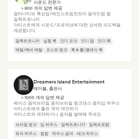
사운드 전문가
> 800 개의 답변 제공
얼터너티브 록
상업/메인스트림
컨트리 음악
드림 팝
일렉트로니카
아티스트에게 사운드/프로덕션에 대한 상세한 피드백을
제공합니다
일렉트로니카
실험 록
인디 포크
인디 팝
인디 록
메탈/헤비 메탈
포스트 펑크
록 & 롤/클래식 록
Dreamers Island Entertainment
레이블, 출판사
> 1000 개의 답변 제공
베이스 음악
브라질 음악
브라질 펑크
댄스 음악
딥 하우스
아티스트에게 출판 계약 제안하기
아티스트와 계약하거나 음악을 발매해 주세요
브라질 펑크
딥 하우스
일렉트로니카
일렉트로팝
퓨처 하우스
힙합
하우스 음악
테크 하우스