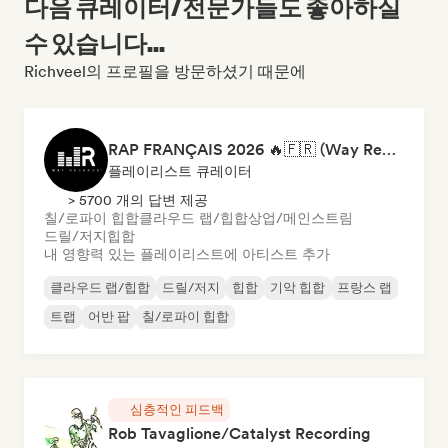
다음 큐레이터/전문가들도 좋아하실
수 있습니다...
Richveel의 프로필을 방문하셨기 때문에
RAP FRANÇAIS 2026 🔥🇫🇷 (Way Records)
플레이리스트 큐레이터
> 5700 개의 답변 제공
칠/로파이 힙합
클라우드 랩/힙합
상업/메인스트림
드릴/저지
힙합
내 영향력 있는 플레이리스트에 아티스트 추가
클라우드 랩/힙합
드릴/저지
힙합
기악 힙합
프랑스 랩
트랩
어반 팝
칠/로파이 힙합
심층적인 피드백
Rob Tavaglione/Catalyst Recording