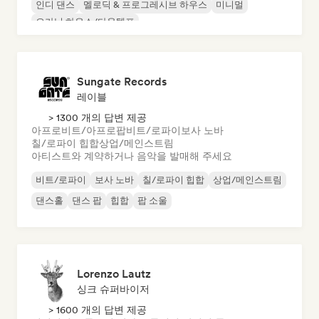
인디 댄스
멜로딕 & 프로그레시브 하우스
미니멀
오가닉 하우스/다운템포
Sungate Records
레이블
> 1300 개의 답변 제공
아프로비트/아프로팝
비트/로파이
보사 노바
칠/로파이 힙합
상업/메인스트림
아티스트와 계약하거나 음악을 발매해 주세요
비트/로파이
보사 노바
칠/로파이 힙합
상업/메인스트림
댄스홀
댄스 팝
힙합
팝 소울
Lorenzo Lautz
싱크 슈퍼바이저
> 1600 개의 답변 제공