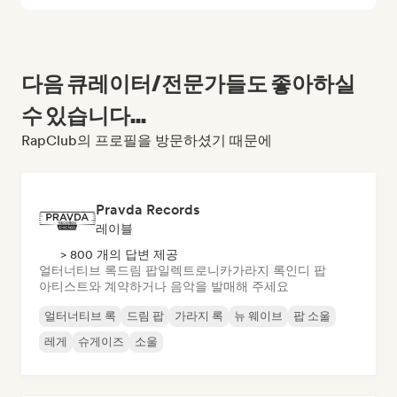
다음 큐레이터/전문가들도 좋아하실
수 있습니다...
RapClub의 프로필을 방문하셨기 때문에
Pravda Records
레이블
> 800 개의 답변 제공
얼터너티브 록
드림 팝
일렉트로니카
가라지 록
인디 팝
아티스트와 계약하거나 음악을 발매해 주세요
얼터너티브 록
드림 팝
가라지 록
뉴 웨이브
팝 소울
레게
슈게이즈
소울