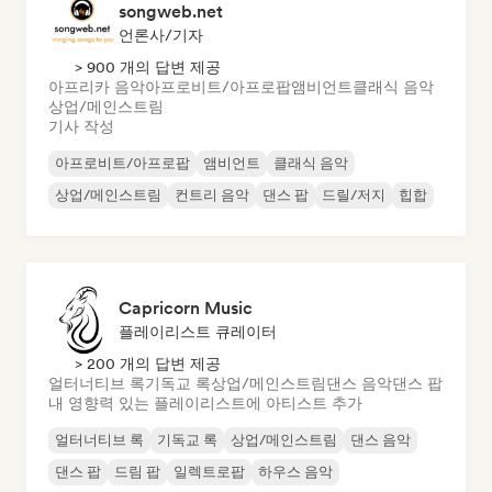
songweb.net
언론사/기자
> 900 개의 답변 제공
아프리카 음악
아프로비트/아프로팝
앰비언트
클래식 음악
상업/메인스트림
기사 작성
아프로비트/아프로팝
앰비언트
클래식 음악
상업/메인스트림
컨트리 음악
댄스 팝
드릴/저지
힙합
Capricorn Music
플레이리스트 큐레이터
> 200 개의 답변 제공
얼터너티브 록
기독교 록
상업/메인스트림
댄스 음악
댄스 팝
내 영향력 있는 플레이리스트에 아티스트 추가
얼터너티브 록
기독교 록
상업/메인스트림
댄스 음악
댄스 팝
드림 팝
일렉트로팝
하우스 음악