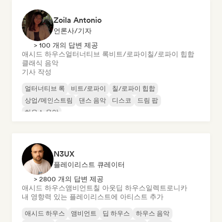
Zoila Antonio
언론사/기자
> 100 개의 답변 제공
애시드 하우스
얼터너티브 록
비트/로파이
칠/로파이 힙합
클래식 음악
기사 작성
얼터너티브 록
비트/로파이
칠/로파이 힙합
상업/메인스트림
댄스 음악
디스코
드림 팝
하우스 음악
N3UX
플레이리스트 큐레이터
> 2800 개의 답변 제공
애시드 하우스
앰비언트
칠 아웃
딥 하우스
일렉트로니카
내 영향력 있는 플레이리스트에 아티스트 추가
애시드 하우스
앰비언트
딥 하우스
하우스 음악