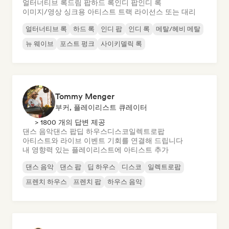
얼터너티브 록
드림 팝
하드 록
인디 팝
인디 록
이미지/영상 싱크용 아티스트 트랙 라이선스 또는 대리
얼터너티브 록
하드 록
인디 팝
인디 록
메탈/헤비 메탈
뉴 웨이브
포스트 펑크
사이키델릭 록
Tommy Menger
부커, 플레이리스트 큐레이터
> 1800 개의 답변 제공
댄스 음악
댄스 팝
딥 하우스
디스코
일렉트로팝
아티스트와 라이브 이벤트 기회를 연결해 드립니다
내 영향력 있는 플레이리스트에 아티스트 추가
댄스 음악
댄스 팝
딥 하우스
디스코
일렉트로팝
프렌치 하우스
프렌치 팝
하우스 음악