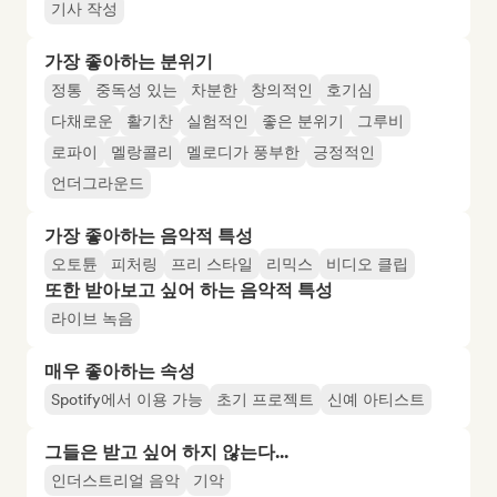
기사 작성
가장 좋아하는 분위기
정통
중독성 있는
차분한
창의적인
호기심
다채로운
활기찬
실험적인
좋은 분위기
그루비
로파이
멜랑콜리
멜로디가 풍부한
긍정적인
언더그라운드
가장 좋아하는 음악적 특성
오토튠
피처링
프리 스타일
리믹스
비디오 클립
또한 받아보고 싶어 하는 음악적 특성
라이브 녹음
매우 좋아하는 속성
Spotify에서 이용 가능
초기 프로젝트
신예 아티스트
그들은 받고 싶어 하지 않는다...
인더스트리얼 음악
기악