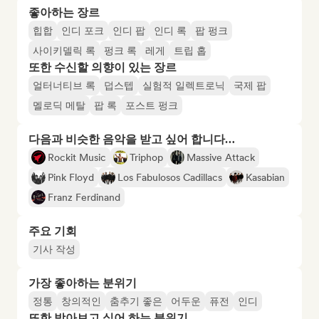
좋아하는 장르
힙합
인디 포크
인디 팝
인디 록
팝 펑크
사이키델릭 록
펑크 록
레게
트립 홉
또한 수신할 의향이 있는 장르
얼터너티브 록
덥스텝
실험적 일렉트로닉
국제 팝
멜로딕 메탈
팝 록
포스트 펑크
다음과 비슷한 음악을 받고 싶어 합니다…
Rockit Music
Triphop
Massive Attack
Pink Floyd
Los Fabulosos Cadillacs
Kasabian
Franz Ferdinand
주요 기회
기사 작성
가장 좋아하는 분위기
정통
창의적인
춤추기 좋은
어두운
퓨전
인디
또한 받아보고 싶어 하는 분위기