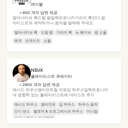
레이블
> 800 개의 답변 제공
얼터너티브 록
드림 팝
일렉트로니카
가라지 록
인디 팝
아티스트와 계약하거나 음악을 발매해 주세요
얼터너티브 록
드림 팝
가라지 록
뉴 웨이브
팝 소울
레게
슈게이즈
소울
N3UX
플레이리스트 큐레이터
> 2800 개의 답변 제공
애시드 하우스
앰비언트
칠 아웃
딥 하우스
일렉트로니카
내 영향력 있는 플레이리스트에 아티스트 추가
애시드 하우스
앰비언트
딥 하우스
하우스 음악
인디 댄스
멜로딕 & 프로그레시브 하우스
미니멀
오가닉 하우스/다운템포