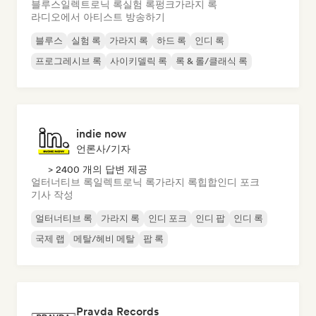
블루스
일렉트로닉 록
실험 록
펑크
가라지 록
라디오에서 아티스트 방송하기
블루스
실험 록
가라지 록
하드 록
인디 록
프로그레시브 록
사이키델릭 록
록 & 롤/클래식 록
indie now
언론사/기자
> 2400 개의 답변 제공
얼터너티브 록
일렉트로닉 록
가라지 록
힙합
인디 포크
기사 작성
얼터너티브 록
가라지 록
인디 포크
인디 팝
인디 록
국제 랩
메탈/헤비 메탈
팝 록
Pravda Records