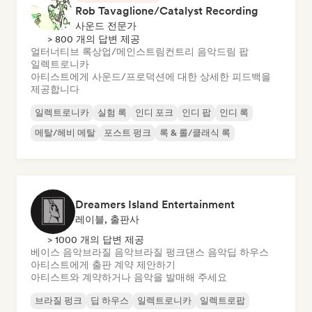
Rob Tavaglione/Catalyst Recording
사운드 전문가
> 800 개의 답변 제공
얼터너티브 록
상업/메인스트림
컨트리 음악
드림 팝
일렉트로니카
아티스트에게 사운드/프로덕션에 대한 상세한 피드백을
제공합니다
일렉트로니카
실험 록
인디 포크
인디 팝
인디 록
메탈/헤비 메탈
포스트 펑크
록 & 롤/클래식 록
Dreamers Island Entertainment
레이블, 출판사
> 1000 개의 답변 제공
베이스 음악
브라질 음악
브라질 펑크
댄스 음악
딥 하우스
아티스트에게 출판 계약 제안하기
아티스트와 계약하거나 음악을 발매해 주세요
브라질 펑크
딥 하우스
일렉트로니카
일렉트로팝