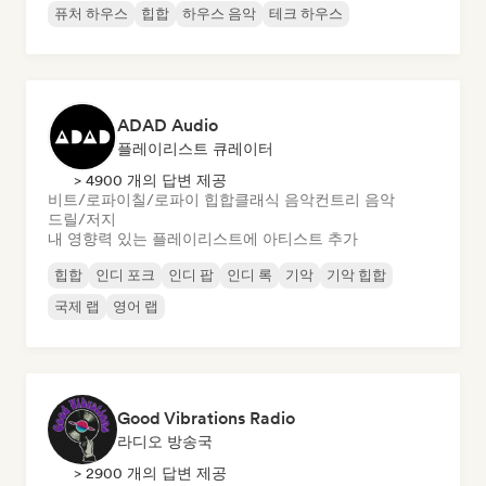
퓨처 하우스
힙합
하우스 음악
테크 하우스
ADAD Audio
플레이리스트 큐레이터
> 4900 개의 답변 제공
비트/로파이
칠/로파이 힙합
클래식 음악
컨트리 음악
드릴/저지
내 영향력 있는 플레이리스트에 아티스트 추가
힙합
인디 포크
인디 팝
인디 록
기악
기악 힙합
국제 랩
영어 랩
Good Vibrations Radio
라디오 방송국
> 2900 개의 답변 제공