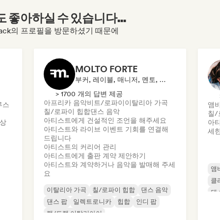
좋아하실 수 있습니다...
o Feedback의 프로필을 방문하셨기 때문에
MOLTO FORTE
부커, 레이블, 매니저, 멘토, 출판사
> 1700 개의 답변 제공
아프리카 음악
비트/로파이
이탈리아 가곡
루스
앰
칠/로파이 힙합
댄스 음악
칠/
아티스트에게 건설적인 조언을 해주세요
 상
아티
아티스트와 라이브 이벤트 기회를 연결해
세한
드립니다
아티스트의 커리어 관리
아티스트에게 출판 계약 제안하기
아티스트와 계약하거나 음악을 발매해 주세
앰
요
클
이탈리아 가곡
칠/로파이 힙합
댄스 음악
댄
댄스 팝
일렉트로니카
힙합
인디 팝
랩/트랩 이탈리아어