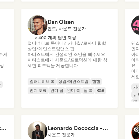
Dan Olsen
멘토, 사운드 전문가
> 400 개의 답변 제공
얼터너티브 록
아메리카나
칠/로파이 힙합
댄스
상업/메인스트림
댄스 팝
인디
주세
아티스트에게 건설적인 조언을 해주세요
아티
아티스트에게 사운드/프로덕션에 대한 상
아티
 상
세한 피드백을 제공합니다
요
아티
세한
얼터너티브 록
상업/메인스트림
힙합
곡
가
인디 포크
인디 팝
인디 록
팝 록
R&B
뉴
댄
Liam Wesley Craddock (Wally’s HydeOut @ Hyde Street Studios)
Leonardo Cococcia - Video Feedback
사운드 전문가