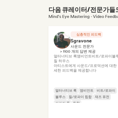
다음 큐레이터/전문가들도 
Mind's Eye Mastering - Vide
심층적인 피드백
Sgravone
사운드 전문가
> 1100 개의 답변 제공
얼터너티브 록
앰비언트
비트/로파이
블
칠 하우스
아티스트에게 사운드/프로덕션에 대한
세한 피드백을 제공합니다
얼터너티브 록
앰비언트
비트/로파이
블루스
칠/로파이 힙합
재즈 퓨전
가라지 록
힙합