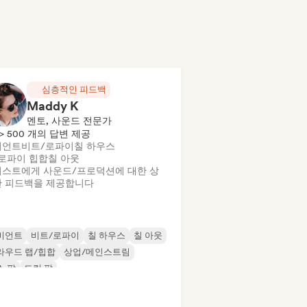
심층적인 피드백
Maddy K
멘토, 사운드 전문가
> 500 개의 답변 제공
비언트
비트/로파이
칠 하우스
로파이 힙합
칠 아웃
스트에게 사운드/프로덕션에 대한 상
 피드백을 제공합니다
비언트
비트/로파이
칠 하우스
칠 아웃
라우드 랩/힙합
상업/메인스트림
스 팝
드림 팝