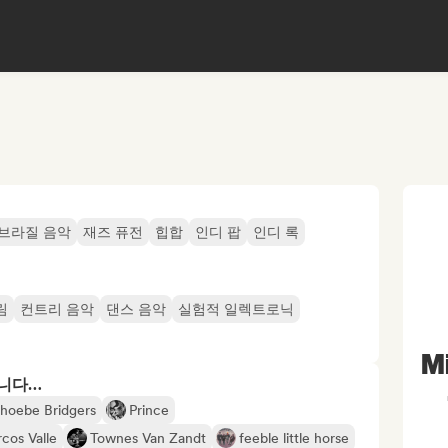
브라질 음악
재즈 퓨전
힙합
인디 팝
인디 록
림
컨트리 음악
댄스 음악
실험적 일렉트로닉
M
합니다…
hoebe Bridgers
Prince
cos Valle
Townes Van Zandt
feeble little horse