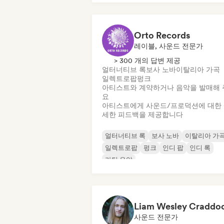
Orto Records
레이블, 사운드 전문가
> 300 개의 답변 제공
얼터너티브 록
보사 노바
이탈리아 가곡
일렉트로팝
펑크
아티스트와 계약하거나 음악을 발매해 
요
아티스트에게 사운드/프로덕션에 대한
세한 피드백을 제공합니다
얼터너티브 록
보사 노바
이탈리아 가
일렉트로팝
펑크
인디 팝
인디 록
라틴 음악
사운드 전문가