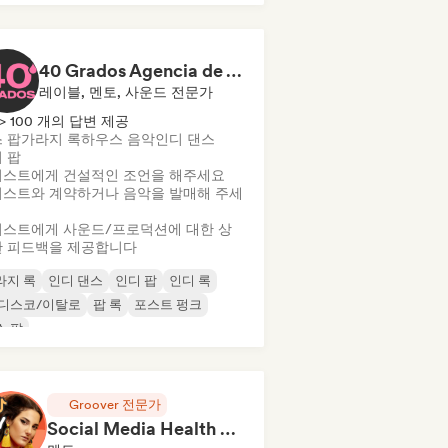
40 Grados Agencia de Artistas
레이블, 멘토, 사운드 전문가
> 100 개의 답변 제공
 팝
가라지 록
하우스 음악
인디 댄스
 팝
스트에게 건설적인 조언을 해주세요
스트와 계약하거나 음악을 발매해 주세
스트에게 사운드/프로덕션에 대한 상
 피드백을 제공합니다
라지 록
인디 댄스
인디 팝
인디 록
 디스코/이탈로
팝 록
포스트 펑크
스 팝
Groover 전문가
Social Media Health Check