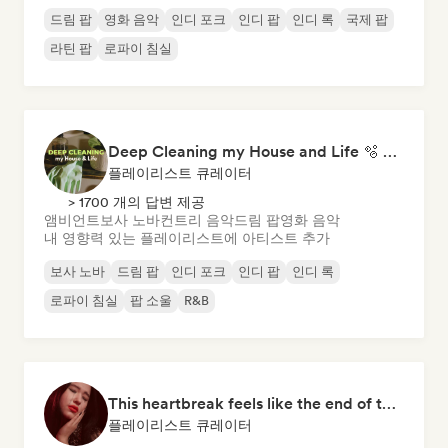
드림 팝
영화 음악
인디 포크
인디 팝
인디 록
국제 팝
라틴 팝
로파이 침실
Deep Cleaning my House and Life 🫧 Bedroom Pop & Indie Pop
플레이리스트 큐레이터
> 1700 개의 답변 제공
앰비언트
보사 노바
컨트리 음악
드림 팝
영화 음악
내 영향력 있는 플레이리스트에 아티스트 추가
보사 노바
드림 팝
인디 포크
인디 팝
인디 록
로파이 침실
팝 소울
R&B
This heartbreak feels like the end of the world
플레이리스트 큐레이터