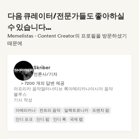
다음 큐레이터/전문가들도 좋아하실
수 있습니다...
Memelistas - Content Creator의 프로필을 방문하셨기
때문에
Skriber
언론사/기자
> 7200 개의 답변 제공
아프리카 음악
얼터너티브 록
아메리카나
아시아 음악
블루스
기사 작성
아메리카나
컨트리 음악
일렉트로니카
프렌치 팝
인디 포크
인디 팝
인디 록
국제 랩