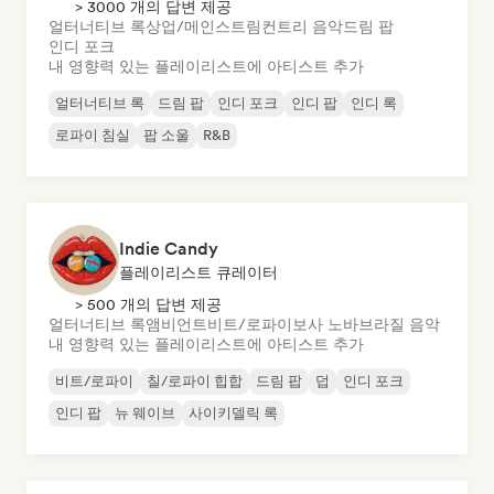
> 3000 개의 답변 제공
얼터너티브 록
상업/메인스트림
컨트리 음악
드림 팝
인디 포크
내 영향력 있는 플레이리스트에 아티스트 추가
얼터너티브 록
드림 팝
인디 포크
인디 팝
인디 록
로파이 침실
팝 소울
R&B
Indie Candy
플레이리스트 큐레이터
> 500 개의 답변 제공
얼터너티브 록
앰비언트
비트/로파이
보사 노바
브라질 음악
내 영향력 있는 플레이리스트에 아티스트 추가
비트/로파이
칠/로파이 힙합
드림 팝
덥
인디 포크
인디 팝
뉴 웨이브
사이키델릭 록