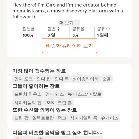
Hey there! I’m Ciro and I’m the creator behind 
memelistasmx, a music discovery platform with a 
follower b...
더 보기
답변률
답변 수
공유율
공유 수
100%
3 일
3%
1 일째
비슷한 큐레이터 보기
가장 많이 접수되는 장르
인디 포크
인디 팝
인디 록
싱어송라이터
소울
그들이 좋아하는 장르
프렌치 하우스
인디 댄스
뉴 디스코/이탈로
사이키델릭 팝
R&B
트립 홉
또한 수신할 의향이 있는 장르
드림 팝
일렉트로팝
펑크
사이키델릭 록
슈게이즈
다음과 비슷한 음악을 받고 싶어 합니다…